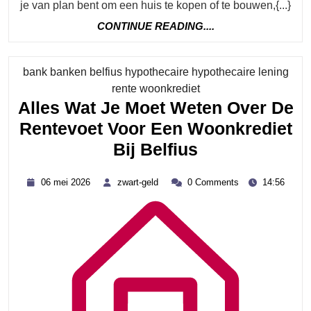
je van plan bent om een huis te kopen of te bouwen,{...}
Bij
CONTINUE
CONTINUE READING....
Belfius
READING....
bank banken belfius hypothecaire hypothecaire lening
Category
rente woonkrediet
Alles Wat Je Moet Weten Over De
Rentevoet Voor Een Woonkrediet
Alles
Bij Belfius
Wat
06
zwart-
06 mei 2026
zwart-geld
0 Comments
14:56
Je
mei
geld
2026
Moet
Weten
Over
De
Rentevoet