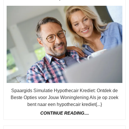
Kredie
mei
geld
2026
Met
Spaar
Simula
Spaargids Simulatie Hypothecair Krediet: Ontdek de
Beste Opties voor Jouw Woninglening Als je op zoek
bent naar een hypothecair krediet{...}
CONTINUE
CONTINUE READING....
READING....