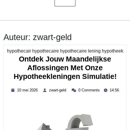
Auteur:
zwart-geld
Cat
hypothecair hypothecaire hypothecaire lening hypotheek
Ontdek Jouw Maandelijkse
Aflossingen Met Onze
Ont
Hypotheekleningen Simulatie!
Jou
10
zwart-
10 mei 2026
zwart-geld
0 Comments
14:56
Maa
mei
geld
2026
Afl
Met
Onz
Hyp