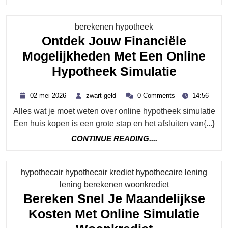
READING....
Category
berekenen hypotheek
Ontdek Jouw Financiële
Mogelijkheden Met Een Online
Ontdek
Hypotheek Simulatie
Jouw
02
zwart-
02 mei 2026
zwart-geld
0 Comments
14:56
Financië
mei
geld
Alles wat je moet weten over online hypotheek simulatie
2026
Mogelij
Een huis kopen is een grote stap en het afsluiten van{...}
Met
CONTINUE
CONTINUE READING....
Een
READING....
Online
hypothecair hypothecair krediet hypothecaire lening
Hypothe
Category
lening berekenen woonkrediet
Simulati
Bereken Snel Je Maandelijkse
Kosten Met Online Simulatie