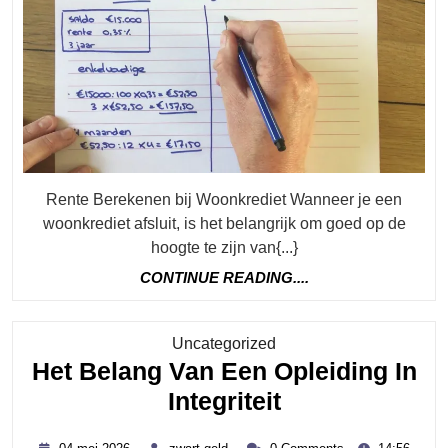
Wo
Tip
En
Inz
Rente Berekenen bij Woonkrediet Wanneer je een
woonkrediet afsluit, is het belangrijk om goed op de
hoogte te zijn van{...}
CONTINUE
CONTINUE READING....
READING....
Category
Uncategorized
Het Belang Van Een Opleiding In
Het
Integriteit
Belang
04
zwart-