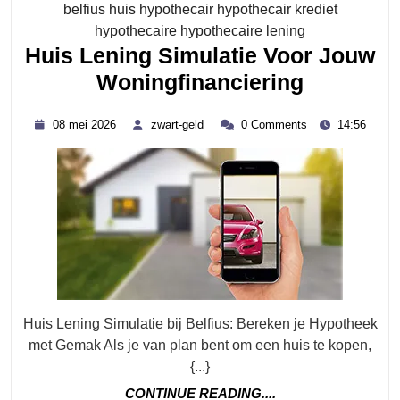
belfius huis hypothecair hypothecair krediet
Category
hypothecaire hypothecaire lening
Huis Lening Simulatie Voor Jouw
Huis
Woningfinanciering
Lening
08
zwart-
08 mei 2026
zwart-geld
0 Comments
14:56
Simulati
mei
geld
2026
Voor
Jouw
Woningfi
Huis Lening Simulatie bij Belfius: Bereken je Hypotheek
met Gemak Als je van plan bent om een huis te kopen,
{...}
CONTINUE
CONTINUE READING....