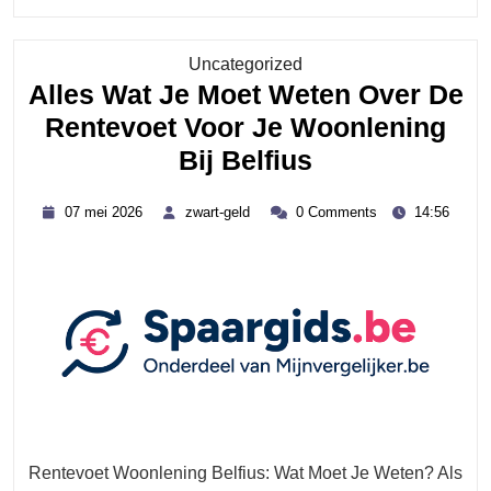
READING....
Category
Uncategorized
Alles Wat Je Moet Weten Over De
Rentevoet Voor Je Woonlening
Alles
Bij Belfius
Wat
07
zwart-
07 mei 2026
zwart-geld
0 Comments
14:56
Je
mei
geld
2026
Moet
Weten
Over
De
Rentevoet
Voor
Je
Rentevoet Woonlening Belfius: Wat Moet Je Weten? Als
Woonlening