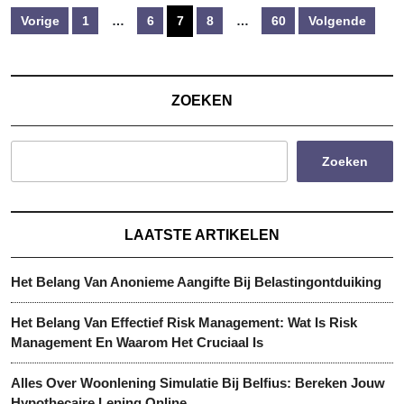
Berichten
Vorige
1
…
6
7
8
…
60
Volgende
paginering
ZOEKEN
Zoeken
LAATSTE ARTIKELEN
Het Belang Van Anonieme Aangifte Bij Belastingontduiking
Het Belang Van Effectief Risk Management: Wat Is Risk
Management En Waarom Het Cruciaal Is
Alles Over Woonlening Simulatie Bij Belfius: Bereken Jouw
Hypothecaire Lening Online