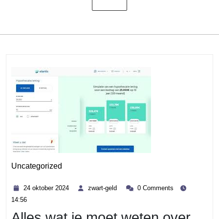
Uncategorized
Category
24
zwart-
24 oktober 2024
zwart-geld
0 Comments
oktober
geld
14:56
2024
Alles wat je moet weten over