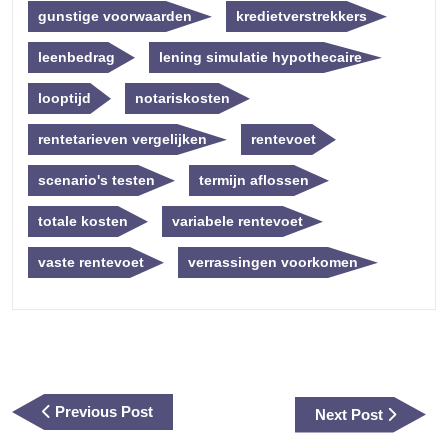
gunstige voorwaarden
kredietverstrekkers
leenbedrag
lening simulatie hypothecaire
looptijd
notariskosten
rentetarieven vergelijken
rentevoet
scenario's testen
termijn aflossen
totale kosten
variabele rentevoet
vaste rentevoet
verrassingen voorkomen
Berichtnavigatie
Previous
Previous Post
Next
Next Post
Post
Post