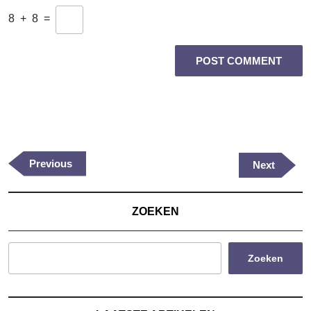
8
+
8
=
Berichtnavigatie
Previous
Previous
Next
Next
Post
Post
ZOEKEN
Zoeken