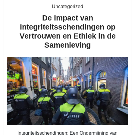
Educ
Category
Uncategorized
in
De Impact van
Simu
Integriteitsschendingen op
Vertrouwen en Ethiek in de
De
Samenleving
Impact
van
Integriteits
op
Vertrouwen
en
Ethiek
in
de
Integriteitsschendingen: Een Ondermijning van
Samenlevin