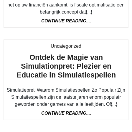
het op uw financiën aankomt, is fiscale optimalisatie een
belangrijk concept dat{...}
CONTINUE
CONTINUE READING....
READING....
Category
Uncategorized
Ontdek de Magie van
Simulationpret: Plezier en
Ont
Educatie in Simulatiespellen
de
Simulatiepret: Waarom Simulatiespellen Zo Populair Zijn
Mag
Simulatiespellen zijn de laatste jaren enorm populair
van
geworden onder gamers van alle leeftijden. Of{...}
Simu
CONTINUE
CONTINUE READING....
Plez
READING....
en