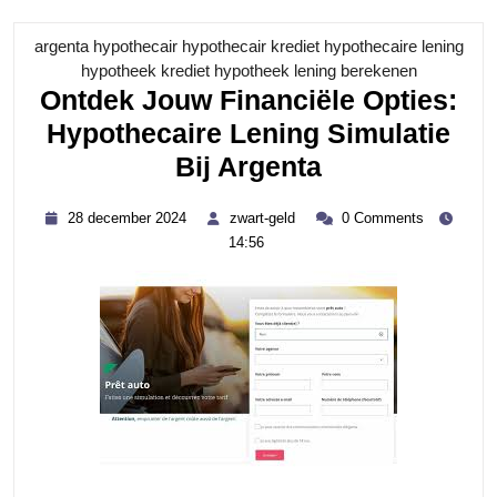
argenta hypothecair hypothecair krediet hypothecaire lening
Category
hypotheek krediet hypotheek lening berekenen
Ontdek Jouw Financiële Opties:
Hypothecaire Lening Simulatie
Ontdek
Bij Argenta
Jouw
28
zwart-
28 december 2024
zwart-geld
0 Comments
Financiële
december
geld
14:56
2024
Opties:
Hypothecaire
Lening
Simulatie
Bij
Argenta