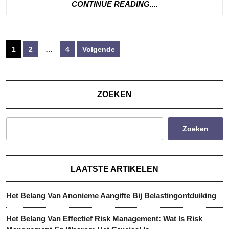
CONTINUE
CONTINUE READING....
READING....
Berichten
1
2
…
4
Volgende
paginering
ZOEKEN
Zoeken
LAATSTE ARTIKELEN
Het Belang Van Anonieme Aangifte Bij Belastingontduiking
Het Belang Van Effectief Risk Management: Wat Is Risk