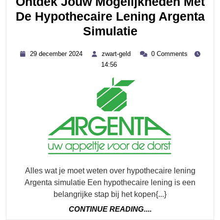
Ontdek Jouw Mogelijkheden Met
De Hypothecaire Lening Argenta
Ontdek
Simulatie
Jouw
29
zwart-
29 december 2024
zwart-geld
0 Comments
Mogelijkhede
december
geld
14:56
2024
Met
De
Hypothecaire
Lening
Argenta
Simulatie
Alles wat je moet weten over hypothecaire lening
Argenta simulatie Een hypothecaire lening is een
belangrijke stap bij het kopen{...}
CONTINUE
CONTINUE READING....
READING....