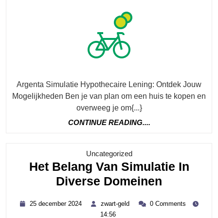
Met
De
Arg
Sim
Hyp
Len
Argenta Simulatie Hypothecaire Lening: Ontdek Jouw
Mogelijkheden Ben je van plan om een huis te kopen en
overweeg je om{...}
CONTINUE
CONTINUE READING....
READING....
Category
Uncategorized
Het Belang Van Simulatie In
Het
Diverse Domeinen
Belang
25
zwart-
25 december 2024
zwart-geld
0 Comments
Van
december
geld
14:56