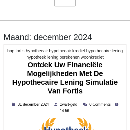
Maand:
december 2024
bnp fortis hypothecair hypothecair krediet hypothecaire lening
Category
hypotheek lening berekenen woonkrediet
Ontdek Uw Financiële
Mogelijkheden Met De
Hypothecaire Lening Simulatie
Ontdek
Van Fortis
Uw
31
zwart-
31 december 2024
zwart-geld
0 Comments
Financiële
december
geld
14:56
2024
Mogelijkhede
Met