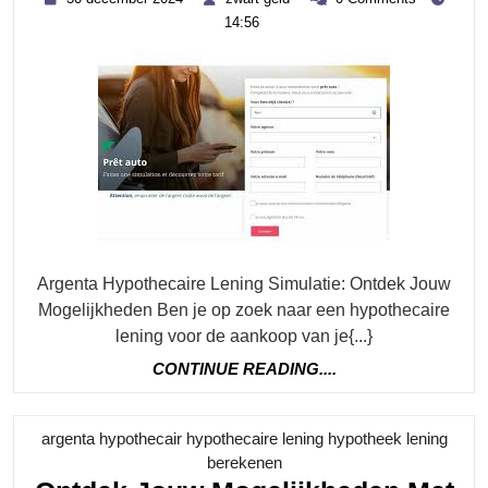
Fin
december
geld
14:56
2024
Mog
Met
De
Arg
Hyp
Len
Sim
Argenta Hypothecaire Lening Simulatie: Ontdek Jouw
Mogelijkheden Ben je op zoek naar een hypothecaire
lening voor de aankoop van je{...}
CONTINUE
CONTINUE READING....
READING....
argenta hypothecair hypothecaire lening hypotheek lening
Category
berekenen