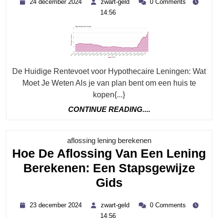
24
zwart-
24 december 2024
zwart-geld
0 Comments
Re
december
geld
14:56
2024
Vo
Jo
Hy
Le
De Huidige Rentevoet voor Hypothecaire Leningen: Wat
Moet Je Weten Als je van plan bent om een huis te
kopen{...}
CONTINUE
CONTINUE READING....
READING....
Category
aflossing lening berekenen
Hoe De Aflossing Van Een Lening
Berekenen: Een Stapsgewijze
Hoe
Gids
De
23
zwart-
23 december 2024
zwart-geld
0 Comments
Aflossing
december
geld
14:56