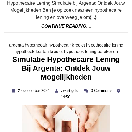
Hypothecaire Lening Simulatie bij Argenta: Ontdek Jouw
Mogelijkheden Ben je op zoek naar een hypothecaire
lening en overweeg je om{...}
CONTINUE
CONTINUE READING....
READING....
argenta hypothecair hypothecair krediet hypothecaire lening
Catego
hypotheek kosten krediet hypotheek lening berekenen
Simulatie Hypothecaire Lening
Bij Argenta: Ontdek Jouw
Simulatie
Mogelijkheden
Hypothecai
27
zwart-
27 december 2024
zwart-geld
0 Comments
Lening
december
geld
14:56
2024
Bij
Argenta:
Ontdek
Jouw