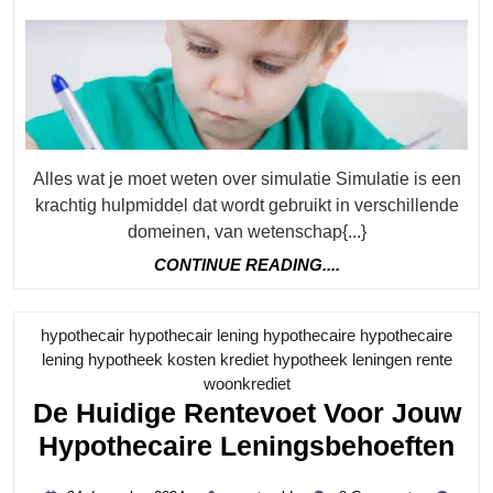
2024
Simulatie
In
Diverse
Domeine
Alles wat je moet weten over simulatie Simulatie is een
krachtig hulpmiddel dat wordt gebruikt in verschillende
domeinen, van wetenschap{...}
CONTINUE
CONTINUE READING....
READING....
hypothecair hypothecair lening hypothecaire hypothecaire
lening hypotheek kosten krediet hypotheek leningen rente
Category
woonkrediet
De Huidige Rentevoet Voor Jouw
De
Hypothecaire Leningsbehoeften
Hu