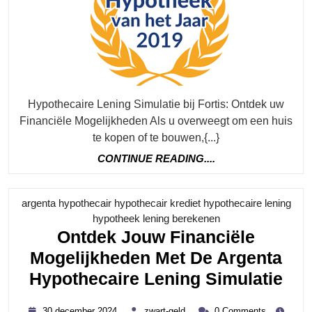
De
Hypothecaire
Lening
Simulatie
Van
Hypothecaire Lening Simulatie bij Fortis: Ontdek uw
Fortis
Financiële Mogelijkheden Als u overweegt om een huis
te kopen of te bouwen,{...}
CONTINUE
CONTINUE READING....
READING....
argenta hypothecair hypothecair krediet hypothecaire lening
Category
hypotheek lening berekenen
Ontdek Jouw Financiële
Mogelijkheden Met De Argenta
Ont
Hypothecaire Lening Simulatie
Jo
30
zwart-
30 december 2024
zwart-geld
0 Comments