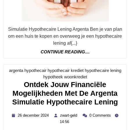
Mogelijkhe
Simulatie Hypothecaire Lening Argenta Ben je van plan
om een huis te kopen en overweeg je een hypothecaire
lening af{...}
CONTINUE
CONTINUE READING....
READING....
argenta hypothecair hypothecair krediet hypothecaire lening
Category
hypotheek woonkrediet
Ontdek Jouw Financiële
Mogelijkheden Met De Argenta
Ont
Simulatie Hypothecaire Lening
Jo
26
zwart-
26 december 2024
zwart-geld
0 Comments
Fin
december
geld
14:56
2024
Mog