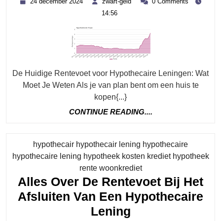
24 december 2024
zwart-geld
0 Comments
Re
december
geld
14:56
2024
Vo
Jo
Hy
Le
De Huidige Rentevoet voor Hypothecaire Leningen: Wat
Moet Je Weten Als je van plan bent om een huis te
kopen{...}
CONTINUE
CONTINUE READING....
READING....
hypothecair hypothecair lening hypothecaire
hypothecaire lening hypotheek kosten krediet hypotheek
Category
rente woonkrediet
Alles Over De Rentevoet Bij Het
Afsluiten Van Een Hypothecaire
Alles
Lening