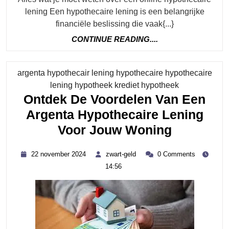
Hypothe
lening Een hypothecaire lening is een belangrijke
Lening
financiële beslissing die vaak{...}
CONTINUE
CONTINUE READING....
READING....
argenta hypothecair lening hypothecaire hypothecaire
Category
lening hypotheek krediet hypotheek
Ontdek De Voordelen Van Een
Argenta Hypothecaire Lening
Ontdek
Voor Jouw Woning
De
22
zwart-
22 november 2024
zwart-geld
0 Comments
Voordele
november
geld
14:56
2024
Van
Een
Argenta
Hypothec