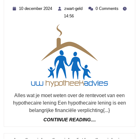
Over
10
zwart-
10 december 2024
zwart-geld
0 Comments
De
december
geld
14:56
2024
Rentevoet
Bij
Het
Afsluiten
Van
Een
Hypothecaire
Lening
Alles wat je moet weten over de rentevoet van een
hypothecaire lening Een hypothecaire lening is een
belangrijke financiële verplichting{...}
CONTINUE
CONTINUE READING....
READING....