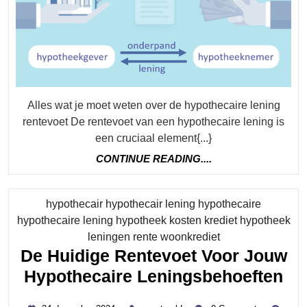
De
Hy
Le
Re
Alles wat je moet weten over de hypothecaire lening
rentevoet De rentevoet van een hypothecaire lening is
een cruciaal element{...}
CONTINUE
CONTINUE READING....
READING....
hypothecair hypothecair lening hypothecaire
hypothecaire lening hypotheek kosten krediet hypotheek
Category
leningen rente woonkrediet
De Huidige Rentevoet Voor Jouw
De
Hypothecaire Leningsbehoeften
Hu
24
zwart-