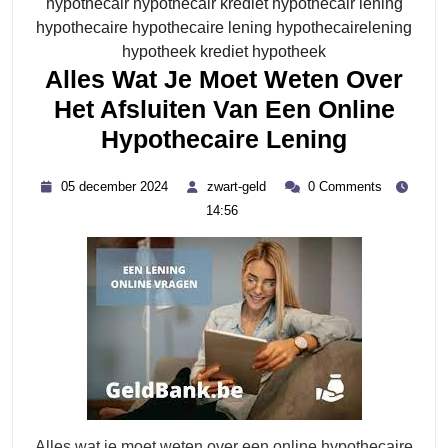
hypothecair hypothecair krediet hypothecair lening
hypothecaire hypothecaire lening hypothecairelening
Category
hypotheek krediet hypotheek
Alles Wat Je Moet Weten Over
Het Afsluiten Van Een Online
Alles
Hypothecaire Lening
Wat
05
zwart-
05 december 2024
zwart-geld
0 Comments
Je
december
geld
14:56
2024
Moet
Weten
Over
Het
Afsluite
Van
Een
Online
Alles wat je moet weten over een online hypothecaire