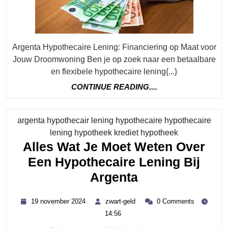
Lening
Voor
Jouw
Argenta Hypothecaire Lening: Financiering op Maat voor
Woning
Jouw Droomwoning Ben je op zoek naar een betaalbare
en flexibele hypothecaire lening{...}
CONTINUE
CONTINUE READING....
READING....
argenta hypothecair lening hypothecaire hypothecaire
Category
lening hypotheek krediet hypotheek
Alles Wat Je Moet Weten Over
Een Hypothecaire Lening Bij
Alles
Argenta
Wat
19
zwart-
19 november 2024
zwart-geld
0 Comments
Je
november
geld
14:56
2024
Moet