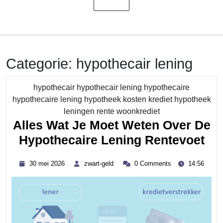
Categorie:
hypothecair lening
hypothecair hypothecair lening hypothecaire
hypothecaire lening hypotheek kosten krediet hypotheek
Category
leningen rente woonkrediet
Alles Wat Je Moet Weten Over De
All
Hypothecaire Lening Rentevoet
Wa
30
zwart-
30 mei 2026
zwart-geld
0 Comments
14:56
Je
mei
geld
2026
Mo
We
Ov