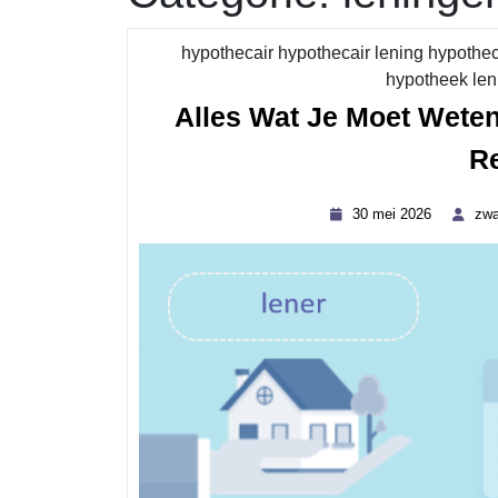
hypothecair hypothecair lening hypothec
hypotheek len
Alles Wat Je Moet Wete
R
30
30 mei 2026
zwa
mei
2026