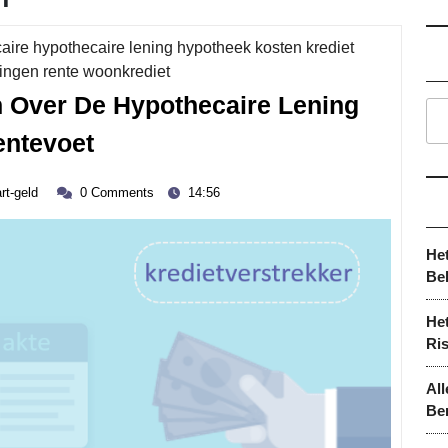
aire hypothecaire lening hypotheek kosten krediet
Category
ingen rente woonkrediet
n Over De Hypothecaire Lening
Alles
entevoet
Wat
zwart-
Je
rt-geld
0 Comments
14:56
geld
Moet
Weten
He
Be
Over
De
Het
Hypothecaire
Ri
Lening
All
Rentevoet
Be