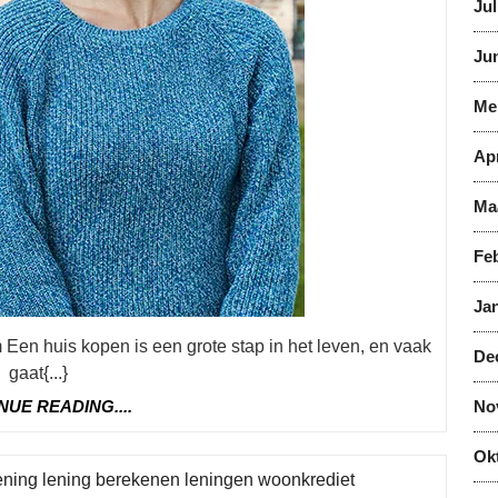
Jul
Jun
Me
Apr
Ma
Feb
Jan
De
gaat{...}
CONTINUE
NUE READING....
No
READING....
Ok
Category
lening lening berekenen leningen woonkrediet