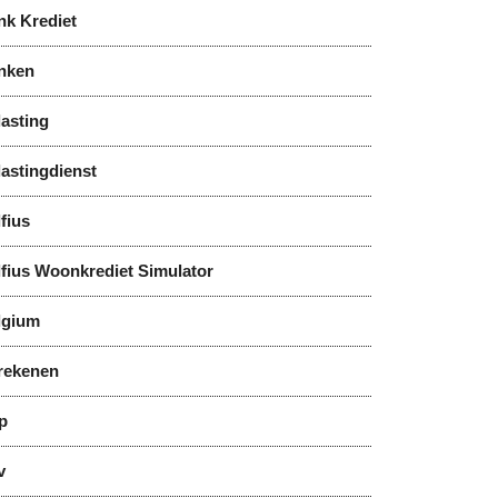
nk Krediet
nken
y
asting
astingdienst
fius
lfius Woonkrediet Simulator
lgium
rekenen
y
p
v