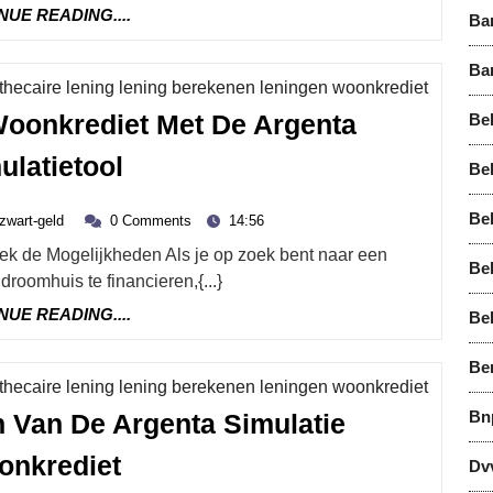
CONTINUE
NUE READING....
De
Ba
READING....
Hypotheek
Ba
Simulatie
Categor
othecaire lening lening berekenen leningen woonkrediet
Van
Woonkrediet Met De Argenta
Bel
Argenta
Ontdek
ulatietool
Bel
Jouw
zwart-
Ideale
Bel
zwart-geld
0 Comments
14:56
mber
geld
Woonkrediet
Be
roomhuis te financieren,{...}
Met
CONTINUE
NUE READING....
De
Be
READING....
Argenta
Be
Simulatietool
Categor
othecaire lening lening berekenen leningen woonkrediet
Bn
 Van De Argenta Simulatie
Ontdek
nkrediet
Dv
De