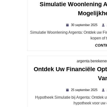
Simulatie Woonlening A
Mogelijkh
30
30 september 2025
septe
Simulatie Woonlening Argenta: Ontdek uw Financiële Mogelijkheden Als u overweegt om een huis te
2025
kopen of t
CONTI
argenta berekene
Ontdek Uw Financiële Opt
Va
25
25 september 2025
septe
Hypotheek Simulatie bij Argenta: Ontdek uw Mogelijkheden Bent u op zoek naar een geschikte
2025
hypotheek voor uw 