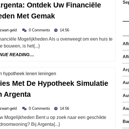
Se
rgenta: Ontdek Uw Financiële
Simulatie
eden Met Gemak
Woonlening
zwart-
Argenta:
zwart-geld
0 Comments
14:56
mber
geld
Ontdek
Af
e bouwen, is het{...}
Uw
CONTINUE
NUE READING....
Financiële
Afl
READING....
Mogelijkheden
Ar
Met
Category
n hypotheek lenen leningen
Gemak
ies Met De Hypotheek Simulatie
Au
Ontdek
n Argenta
Au
Uw
zwart-
Financiële
Ax
zwart-geld
0 Comments
14:56
mber
geld
Opties
Ba
droomwoning? Bij Argenta{...}
Met