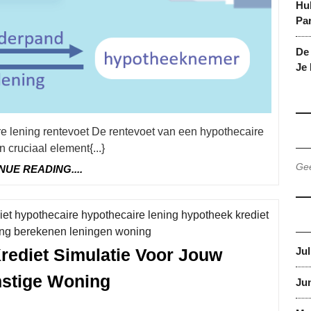
Hu
Par
De 
Je
n cruciaal element{...}
Gee
CONTINUE
NUE READING....
READING....
iet hypothecaire hypothecaire lening hypotheek krediet
Category
ing berekenen leningen woning
rediet Simulatie Voor Jouw
Jul
Bereken
stige Woning
Jun
Slim: