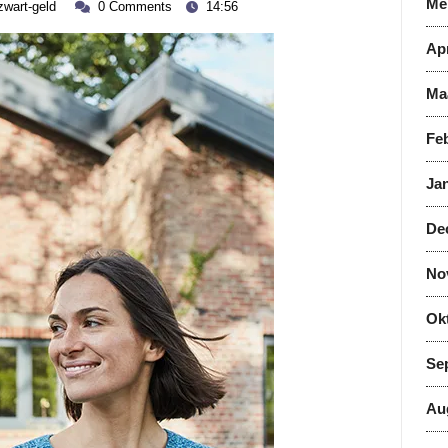
zwart-
Me
Huis
zwart-geld
0 Comments
14:56
ber
geld
Krediet
Apr
Simulatie
Ma
Voor
Jouw
Feb
Toekomstige
Jan
Woning
De
No
Ok
Se
Au