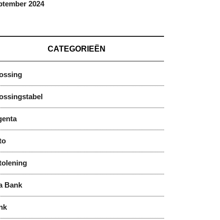
ptember 2024
CATEGORIEËN
lossing
ossingstabel
genta
to
tolening
a Bank
nk