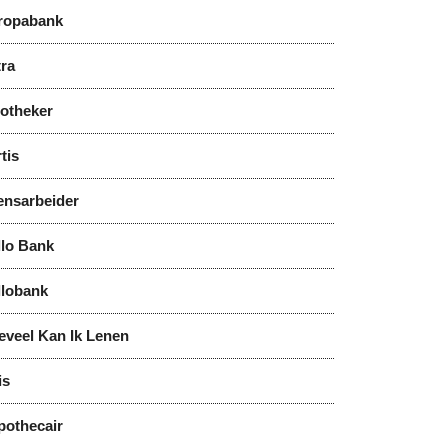
ropabank
tra
notheker
tis
y
ensarbeider
llo Bank
llobank
eveel Kan Ik Lenen
is
pothecair
y