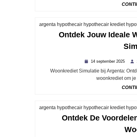
CONTI
argenta hypothecair hypothecair krediet hyp
Ontdek Jouw Ideale 
Sim
14
14 september 2025
septe
Woonkrediet Simulatie bij Argenta: Ontdek de Mogelijkheden Als je op zoek bent naar een
2025
woonkrediet om je d
CONTI
argenta hypothecair hypothecair krediet hyp
Ontdek De Voordelen
Woo