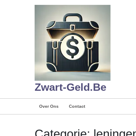
Skip
to
content
Zwart-Geld.be
Over Ons
Contact
Categorie:
leninge