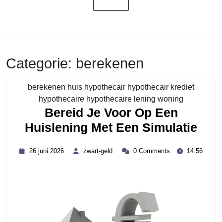
Categorie:
berekenen
berekenen huis hypothecair hypothecair krediet
Category
hypothecaire hypothecaire lening woning
Bereid Je Voor Op Een
Ber
Huislening Met Een Simulatie
Je
26
zwart-
26 juni 2026
zwart-geld
0 Comments
14:56
Voo
juni
geld
2026
Op
Een
Huis
Met