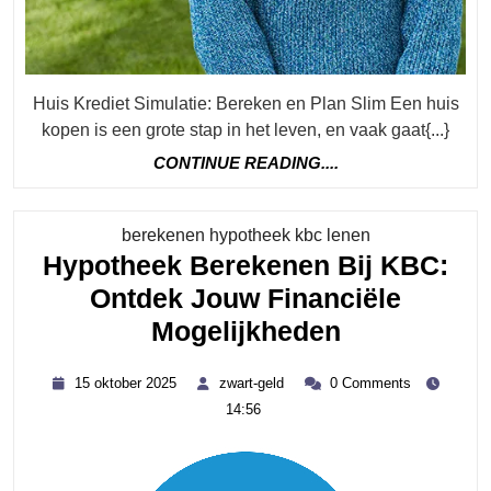
Huis Krediet Simulatie: Bereken en Plan Slim Een huis
kopen is een grote stap in het leven, en vaak gaat{...}
CONTINUE
CONTINUE READING....
READING....
Category
berekenen hypotheek kbc lenen
Hypotheek Berekenen Bij KBC:
Ontdek Jouw Financiële
Hypotheek
Mogelijkheden
Berekenen
15
zwart-
15 oktober 2025
zwart-geld
0 Comments
Bij
oktober
geld
14:56
2025
KBC:
Ontdek