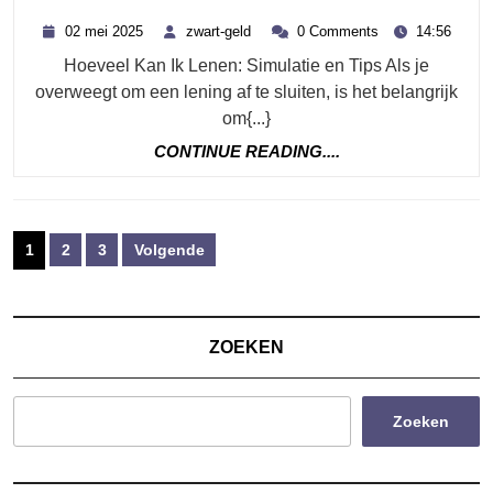
Kan
02
zwart-
02 mei 2025
zwart-geld
0 Comments
14:56
Ik
mei
geld
Hoeveel Kan Ik Lenen: Simulatie en Tips Als je
2025
Lenen
overweegt om een lening af te sluiten, is het belangrijk
Simul
om{...}
Voor
CONTINUE
CONTINUE READING....
Finan
READING....
Zeker
Berichten
1
2
3
Volgende
paginering
ZOEKEN
Zoeken