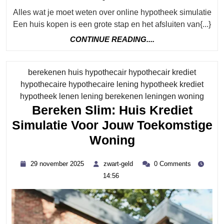
Financië
mei
geld
Alles wat je moet weten over online hypotheek simulatie
2026
Mogelij
Een huis kopen is een grote stap en het afsluiten van{...}
Met
CONTINUE
CONTINUE READING....
Een
READING....
Online
berekenen huis hypothecair hypothecair krediet
Hypothe
hypothecaire hypothecaire lening hypotheek krediet
Simulati
Categ
hypotheek lenen lening berekenen leningen woning
Bereken Slim: Huis Krediet
Simulatie Voor Jouw Toekomstige
Bereken
Woning
Slim:
29
zwart-
29 november 2025
zwart-geld
0 Comments
Huis
november
geld
14:56
2025
Krediet
Simulatie
Voor