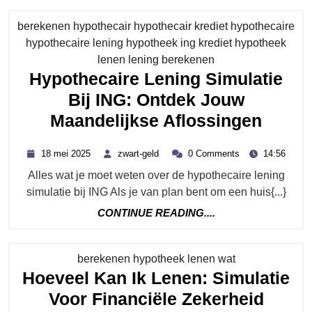
Hyp
berekenen hypothecair hypothecair krediet hypothecaire
Len
hypothecaire lening hypotheek ing krediet hypotheek
Sim
Category
lenen lening berekenen
Hypothecaire Lening Simulatie
Bij ING: Ontdek Jouw
Hypot
Maandelijkse Aflossingen
Lenin
18
zwart-
18 mei 2025
zwart-geld
0 Comments
14:56
Simul
mei
geld
Alles wat je moet weten over de hypothecaire lening
2025
Bij
simulatie bij ING Als je van plan bent om een huis{...}
ING:
CONTINUE
CONTINUE READING....
Ontde
READING....
Jouw
Category
berekenen hypotheek lenen wat
Maand
Hoeveel Kan Ik Lenen: Simulatie
Aflos
Hoeve
Voor Financiële Zekerheid