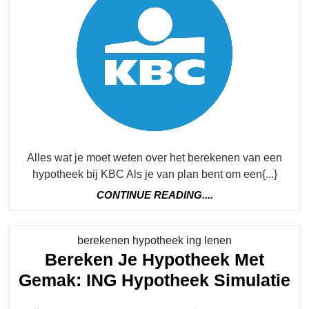
Jouw
Financiële
Mogelijkhe
Alles wat je moet weten over het berekenen van een
hypotheek bij KBC Als je van plan bent om een{...}
CONTINUE
CONTINUE READING....
READING....
Category
berekenen hypotheek ing lenen
Bereken Je Hypotheek Met
B
Gemak: ING Hypotheek Simulatie
Je