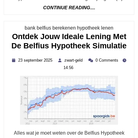
Hypotheek
CONTINUE
CONTINUE READING....
READING....
Simulatie
Van
Category
bank belfius berekenen hypotheek lenen
Argenta
Ontdek Jouw Ideale Lening Met
On
De Belfius Hypotheek Simulatie
Jo
23
zwart-
23 september 2025
zwart-geld
0 Comments
Ide
september
geld
14:56
2025
Le
Me
De
Bel
Hy
Sim
Alles wat je moet weten over de Belfius Hypotheek