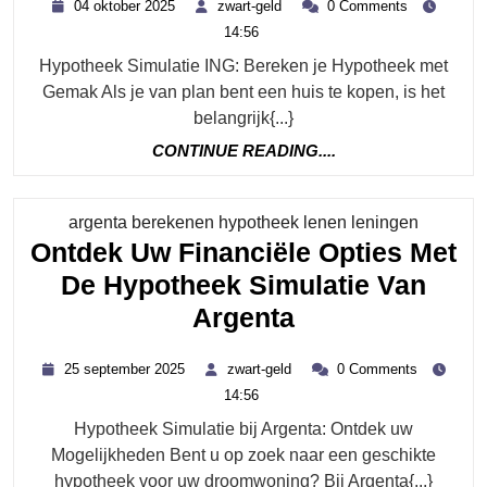
04
zwart-
04 oktober 2025
zwart-geld
0 Comments
H
oktober
geld
14:56
2025
M
Hypotheek Simulatie ING: Bereken je Hypotheek met
G
Gemak Als je van plan bent een huis te kopen, is het
I
belangrijk{...}
H
CONTINUE
CONTINUE READING....
READING....
Si
Categor
argenta berekenen hypotheek lenen leningen
Ontdek Uw Financiële Opties Met
De Hypotheek Simulatie Van
Ontdek
Argenta
Uw
25
zwart-
25 september 2025
zwart-geld
0 Comments
Financiële
september
geld
14:56
2025
Opties
Hypotheek Simulatie bij Argenta: Ontdek uw
Met
Mogelijkheden Bent u op zoek naar een geschikte
De
hypotheek voor uw droomwoning? Bij Argenta{...}