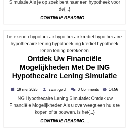
Simulatie Als je op zoek bent naar een hypotheek voor
de{...}
CONTINUE
CONTINUE READING....
READING....
berekenen hypothecair hypothecair krediet hypothecaire
hypothecaire lening hypotheek ing krediet hypotheek
Category
lenen lening berekenen
Ontdek Uw Financiële
Mogelijkheden Met De ING
Ont
Hypothecaire Lening Simulatie
Uw
19
zwart-
19 mei 2025
zwart-geld
0 Comments
14:56
Fin
mei
geld
ING Hypothecaire Lening Simulatie: Ontdek uw
2025
Mog
Financiële Mogelijkheden Als u overweegt een huis te
Met
kopen of te bouwen, is het{...}
De
CONTINUE
CONTINUE READING....
IN
READING....