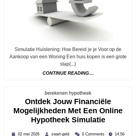
Een
Simu
Simulatie Huislening: Hoe Bereid je je Voor op de
Aankoop van een Woning Een huis kopen is een grote
stap{...}
CONTINUE
CONTINUE READING....
READING....
Category
berekenen hypotheek
Ontdek Jouw Financiële
Mogelijkheden Met Een Online
Ontdek
Hypotheek Simulatie
Jouw
02
zwart-
02 mei 2026
zwart-geld
0 Comments
14:56