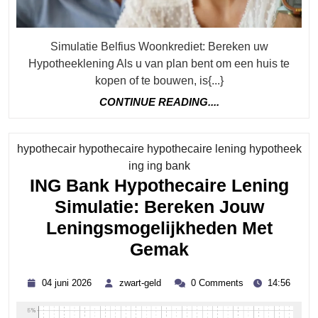
Simulatie Belfius Woonkrediet: Bereken uw
Hypotheeklening Als u van plan bent om een huis te
kopen of te bouwen, is{...}
CONTINUE
CONTINUE READING....
READING....
hypothecair hypothecaire hypothecaire lening hypotheek
Category
ing ing bank
ING Bank Hypothecaire Lening
Simulatie: Bereken Jouw
Leningsmogelijkheden Met
ING
Gemak
Bank
04
zwart-
04 juni 2026
zwart-geld
0 Comments
14:56
Hypothecaire
juni
geld
2026
Lening