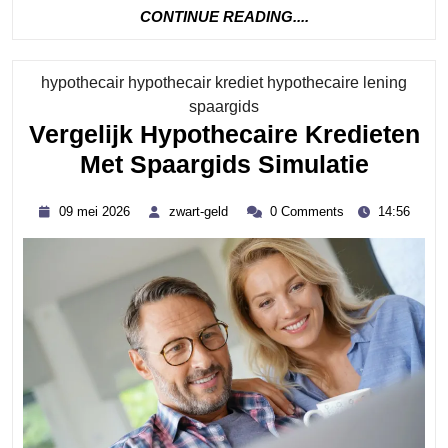
CONTINUE
CONTINUE READING....
READING....
hypothecair hypothecair krediet hypothecaire lening
Category
spaargids
Vergelijk Hypothecaire Kredieten
Vergel
Met Spaargids Simulatie
Hypoth
09
zwart-
09 mei 2026
zwart-geld
0 Comments
14:56
Kredie
mei
geld
2026
Met
Spaar
Simula