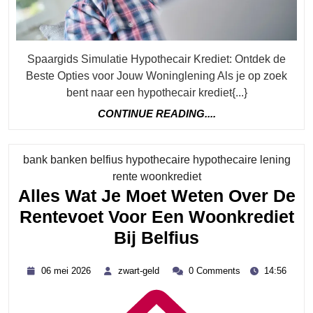
Spaargids Simulatie Hypothecair Krediet: Ontdek de
Beste Opties voor Jouw Woninglening Als je op zoek
bent naar een hypothecair krediet{...}
CONTINUE
CONTINUE READING....
READING....
bank banken belfius hypothecaire hypothecaire lening
Category
rente woonkrediet
Alles Wat Je Moet Weten Over De
Rentevoet Voor Een Woonkrediet
Alles
Bij Belfius
Wat
06
zwart-
06 mei 2026
zwart-geld
0 Comments
14:56
Je
mei
geld
2026
Moet