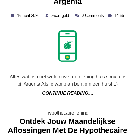
Ontdek
Argenta
Jouw
16
zwart-
16 april 2026
zwart-geld
0 Comments
14:56
Hypotheekopti
april
geld
2026
Met
De
Lening
Huis
Simulatie
Van
Alles wat je moet weten over een lening huis simulatie
Argenta
bij Argenta Als je van plan bent om een huis{...}
CONTINUE
CONTINUE READING....
READING....
Category
hypothecaire lening
Ontdek Jouw Maandelijkse
Aflossingen Met De Hypothecaire