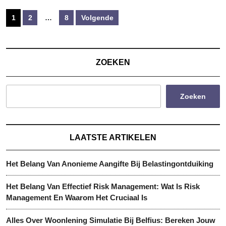
Berichten
1
2
…
8
Volgende
paginering
ZOEKEN
Zoeken
LAATSTE ARTIKELEN
Het Belang Van Anonieme Aangifte Bij Belastingontduiking
Het Belang Van Effectief Risk Management: Wat Is Risk
Management En Waarom Het Cruciaal Is
Alles Over Woonlening Simulatie Bij Belfius: Bereken Jouw