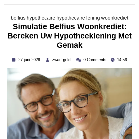
READING....
Cate
belfius hypothecaire hypothecaire lening woonkrediet
Simulatie Belfius Woonkrediet:
Bereken Uw Hypotheeklening Met
Simulatie
Gemak
Belfius
27
zwart-
27 juni 2026
zwart-geld
0 Comments
14:56
Woonkrediet:
juni
geld
2026
Bereken
Uw
Hypotheekleni
Met
Gemak