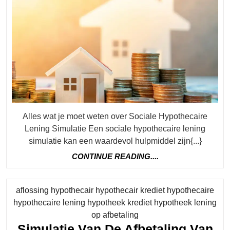
Lening
Simulati
Inzicht
In
Je
Financië
Toekoms
Alles wat je moet weten over Sociale Hypothecaire
Lening Simulatie Een sociale hypothecaire lening
simulatie kan een waardevol hulpmiddel zijn{...}
CONTINUE
CONTINUE READING....
READING....
aflossing hypothecair hypothecair krediet hypothecaire
hypothecaire lening hypotheek krediet hypotheek lening
Category
op afbetaling
Simulatie Van De Afbetaling Van