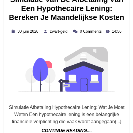
Een Hypothecaire Lening:
Si
Bereken Je Maandelijkse Kosten
Va
30
zwart-
30 juni 2026
zwart-geld
0 Comments
14:56
D
juni
geld
2026
Af
Va
Ee
Hy
Le
Be
Je
Ma
Simulatie Afbetaling Hypothecaire Lening: Wat Je Moet
Ko
Weten Een hypothecaire lening is een belangrijke
financiële verplichting die vaak wordt aangegaan{...}
CONTINUE
CONTINUE READING....