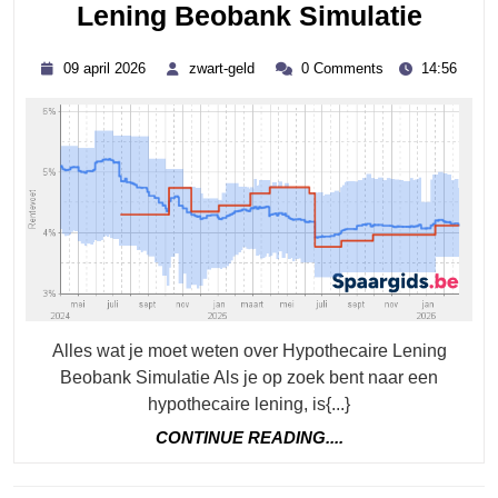
Ontd
Lening Beobank Simulatie
Jouw
09
zwart-
09 april 2026
zwart-geld
0 Comments
14:56
Maand
april
geld
2026
Aflos
Met
De
Hypot
Lenin
Beob
Simul
Alles wat je moet weten over Hypothecaire Lening
Beobank Simulatie Als je op zoek bent naar een
hypothecaire lening, is{...}
CONTINUE
CONTINUE READING....
READING....