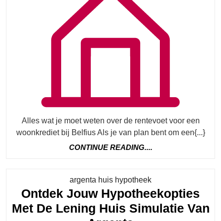
Weten
Over
De
Rentevoet
Voor
Een
Woonkrediet
Bij
Alles wat je moet weten over de rentevoet voor een
Belfius
woonkrediet bij Belfius Als je van plan bent om een{...}
CONTINUE
CONTINUE READING....
READING....
Category
argenta huis hypotheek
Ontdek Jouw Hypotheekopties
Met De Lening Huis Simulatie Van