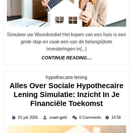
Voor
Uw
Nieuwe
Woning
Simuleer uw Woonkrediet Het kopen van een huis is een
grote stap en vaak een van de belangrijkste
investeringen in{...}
CONTINUE
CONTINUE READING....
READING....
Category
hypothecaire lening
Alles Over Sociale Hypothecaire
Lening Simulatie: Inzicht In Je
Alles
Financiële Toekomst
Over
01
zwart-
01 juli 2026
zwart-geld
0 Comments
14:56
Sociale
juli
geld
2026
Hypothe