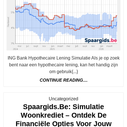
Simulatie:
Bereken
Jouw
Leningsmogeli
Met
Gemak
ING Bank Hypothecaire Lening Simulatie Als je op zoek
bent naar een hypothecaire lening, kan het handig zijn
om gebruik{...}
CONTINUE
CONTINUE READING....
READING....
Category
Uncategorized
Spaargids.be: Simulatie
Woonkrediet – Ontdek De
Financiële Opties Voor Jouw