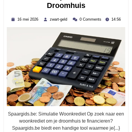
Spaargids.be
Droomhuis
Simulatie
16
zwart-
16 mei 2026
zwart-geld
0 Comments
14:56
Woonkrediet
mei
geld
2026
–
Ontdek
De
Financiële
Opties
Voor
Jouw
Droomhuis
Spaargids.be: Simulatie Woonkrediet Op zoek naar een
woonkrediet om je droomhuis te financieren?
Spaargids.be biedt een handige tool waarmee je{...}