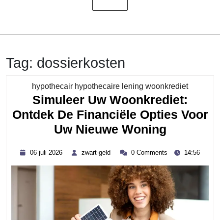
Tag:
dossierkosten
Category
hypothecair hypothecaire lening woonkrediet
Simuleer Uw Woonkrediet:
Ontdek De Financiële Opties Voor
Simuleer
Uw Nieuwe Woning
Uw
06
zwart-
06 juli 2026
zwart-geld
0 Comments
14:56
Woonkred
juli
geld
2026
Ontdek
De
Financiël
Opties