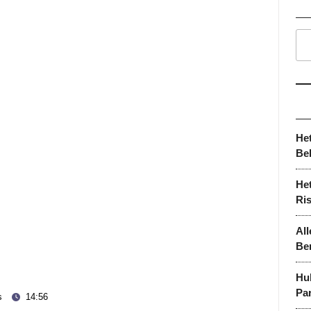
He
Be
Het
Ri
All
Be
Hu
Par
s
14:56