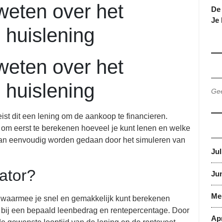
weten over het
De 
Je
 huislening
weten over het
 huislening
Gee
ist dit een lening om de aankoop te financieren.
ig om eerst te berekenen hoeveel je kunt lenen en welke
 kan eenvoudig worden gedaan door het simuleren van
Jul
ator?
Jun
Me
l waarmee je snel en gemakkelijk kunt berekenen
 bij een bepaald leenbedrag en rentepercentage. Door
Apr