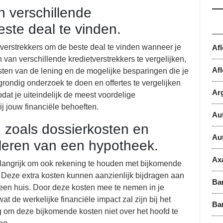
n verschillende
ste deal te vinden.
dverstrekkers om de beste deal te vinden wanneer je
Af
 van verschillende kredietverstrekkers te vergelijken,
Afl
kosten van de lening en de mogelijke besparingen die je
 grondig onderzoek te doen en offertes te vergelijken
Ar
odat je uiteindelijk de meest voordelige
ij jouw financiële behoeften.
Au
 zoals dossierkosten en
Au
uleren van een hypotheek.
Ax
elangrijk om ook rekening te houden met bijkomende
. Deze extra kosten kunnen aanzienlijk bijdragen aan
Ba
r een huis. Door deze kosten mee te nemen in je
wat de werkelijke financiële impact zal zijn bij het
Ba
g om deze bijkomende kosten niet over het hoofd te