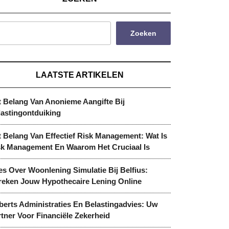
Zoeken
LAATSTE ARTIKELEN
t Belang Van Anonieme Aangifte Bij
lastingontduiking
 Belang Van Effectief Risk Management: Wat Is
sk Management En Waarom Het Cruciaal Is
es Over Woonlening Simulatie Bij Belfius:
reken Jouw Hypothecaire Lening Online
berts Administraties En Belastingadvies: Uw
tner Voor Financiële Zekerheid