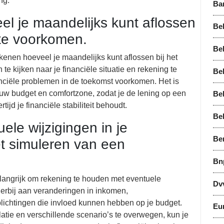
ng.
Ba
el je maandelijks kunt aflossen
Bel
te voorkomen.
Bel
kenen hoeveel je maandelijks kunt aflossen bij het
te kijken naar je financiële situatie en rekening te
Bel
anciële problemen in de toekomst voorkomen. Het is
uw budget en comfortzone, zodat je de lening op een
Be
ijd je financiële stabiliteit behoudt.
Be
le wijzigingen in je
Be
het simuleren van een
Bn
elangrijk om rekening te houden met eventuele
Dv
hierbij aan veranderingen in inkomen,
plichtingen die invloed kunnen hebben op je budget.
Eu
ulatie en verschillende scenario’s te overwegen, kun je