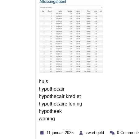
huis
hypothecair
hypothecair krediet
hypothecaire lening
hypotheek
woning
Category
11
zwart-
11 januari 2025
zwart-geld
0 Comment
januari
geld