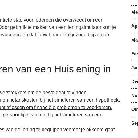
Me
ntiële stap voor iedereen die overweegt om een
Apr
Door gebruik te maken van een leningsimulator kun je
voor zorgen dat jouw financiën gezond blijven op
Ma
Feb
ren van een Huislening in
Jan
De
dverstrekkers om de beste deal te vinden.
No
 en notariskosten bij het simuleren van een hypotheek.
unt aflossen om financiële problemen te voorkomen.
Ok
 persoonlijke situatie bij het simuleren van een
Se
s van de lening te begrijpen voordat je akkoord gaat.