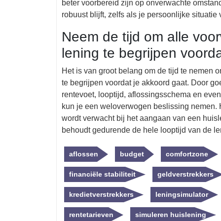
beter voorbereid zijn op onverwachte omstand
robuust blijft, zelfs als je persoonlijke situatie
Neem de tijd om alle voo
lening te begrijpen voord
Het is van groot belang om de tijd te nemen 
te begrijpen voordat je akkoord gaat. Door goe
rentevoet, looptijd, aflossingsschema en eve
kun je een weloverwogen beslissing nemen. He
wordt verwacht bij het aangaan van een huisle
behoudt gedurende de hele looptijd van de le
aflossen
budget
comfortzone
financiële stabiliteit
geldverstrekkers
kredietverstrekkers
leningsimulator
rentetarieven
simuleren huislening