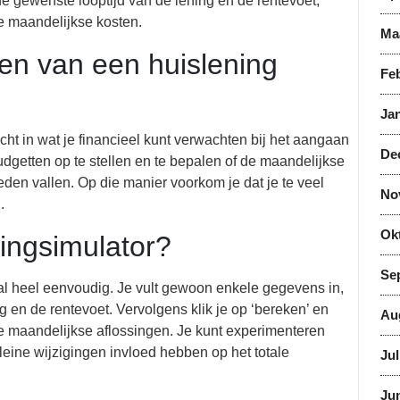
de gewenste looptijd van de lening en de rentevoet,
te maandelijkse kosten.
Ma
en van een huislening
Feb
Jan
cht in wat je financieel kunt verwachten bij het aangaan
De
udgetten op te stellen en te bepalen of de maandelijkse
den vallen. Op die manier voorkom je dat je te veel
No
.
Ok
ningsimulator?
Se
al heel eenvoudig. Je vult gewoon enkele gegevens in,
g en de rentevoet. Vervolgens klik je op ‘bereken’ en
Au
te maandelijkse aflossingen. Je kunt experimenteren
leine wijzigingen invloed hebben op het totale
Jul
Jun