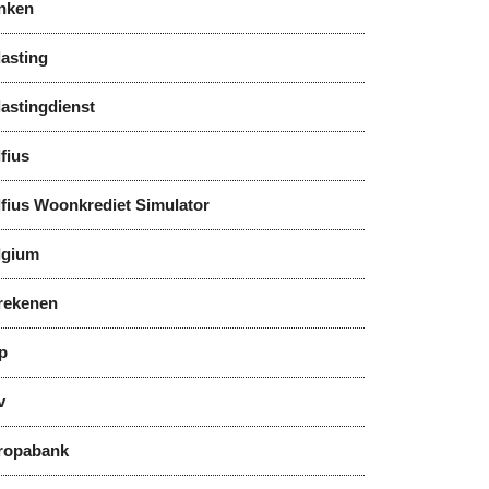
nken
asting
astingdienst
fius
lfius Woonkrediet Simulator
lgium
rekenen
p
v
ropabank