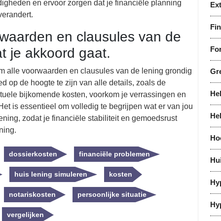
igheden en ervoor zorgen dat je financiële planning
Ex
 verandert.
Fi
rwaarden en clausules van de
For
at je akkoord gaat.
om alle voorwaarden en clausules van de lening grondig
Gr
d op de hoogte te zijn van alle details, zoals de
He
ntuele bijkomende kosten, voorkom je verrassingen en
t is essentieel om volledig te begrijpen wat er van jou
He
ning, zodat je financiële stabiliteit en gemoedsrust
ning.
Ho
dossierkosten
financiële problemen
Hu
huis lening simuleren
kosten
Hy
notariskosten
persoonlijke situatie
Hy
vergelijken