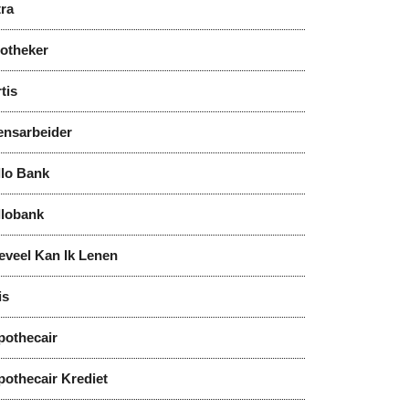
tra
notheker
tis
ensarbeider
llo Bank
llobank
eveel Kan Ik Lenen
is
pothecair
pothecair Krediet