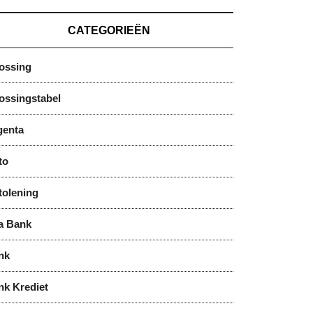
CATEGORIEËN
lossing
ossingstabel
genta
to
tolening
a Bank
nk
nk Krediet