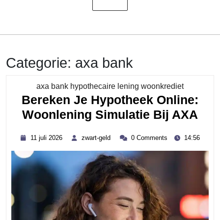
Categorie:
axa bank
Category
axa bank hypothecaire lening woonkrediet
Bereken Je Hypotheek Online:
Ber
Woonlening Simulatie Bij AXA
Je
11
zwart-
11 juli 2026
zwart-geld
0 Comments
14:56
Hyp
juli
geld
2026
Onl
Woo
Sim
Bij
AX