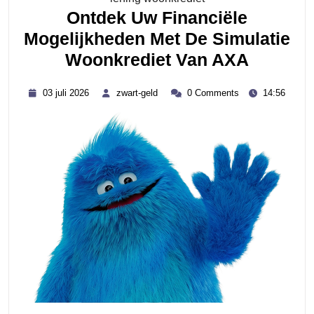
Ontdek Uw Financiële
Mogelijkheden Met De Simulatie
Ontdek
Woonkrediet Van AXA
Uw
03
zwart-
03 juli 2026
zwart-geld
0 Comments
14:56
Financi
juli
geld
2026
Mogelij
Met
De
Simulat
Woonkr
Van
AXA