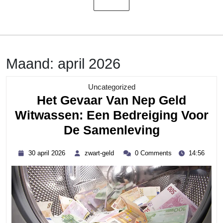
Maand:
april 2026
Category
Uncategorized
Het Gevaar Van Nep Geld
Witwassen: Een Bedreiging Voor
Het
De Samenleving
Gevaar
30
zwart-
30 april 2026
zwart-geld
0 Comments
14:56
Van
april
geld
2026
Nep
Geld
Witwassen
Een