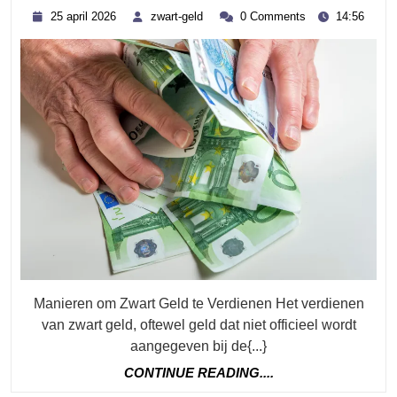
Maniere
25
zwart-
25 april 2026
zwart-geld
0 Comments
14:56
Om
april
geld
2026
Zwart
Geld
Te
Verdiene
Een
Gevaarli
Praktijk
Manieren om Zwart Geld te Verdienen Het verdienen
van zwart geld, oftewel geld dat niet officieel wordt
aangegeven bij de{...}
CONTINUE
CONTINUE READING....
READING....