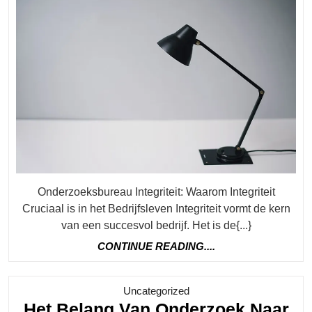
2026
Een
Onderzoe
Integriteit
In
Het
Bedrijfsle
Onderzoeksbureau Integriteit: Waarom Integriteit
Cruciaal is in het Bedrijfsleven Integriteit vormt de kern
van een succesvol bedrijf. Het is de{...}
CONTINUE
CONTINUE READING....
READING....
Category
Uncategorized
Het Belang Van Onderzoek Naar