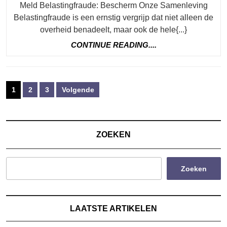
Meld Belastingfraude: Bescherm Onze Samenleving
Belastingfraude is een ernstig vergrijp dat niet alleen de
overheid benadeelt, maar ook de hele{...}
CONTINUE
CONTINUE READING....
READING....
Berichten
1
2
3
Volgende
paginering
ZOEKEN
Zoeken
LAATSTE ARTIKELEN