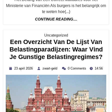
Ministerie van Financiën Als burgers is het belangrijk om
te weten hoe{...}
CONTINUE
CONTINUE READING....
READING....
Category
Uncategorized
Een Overzicht Van De Lijst Van
Belastingparadijzen: Waar Vind
Ee
Je Gunstige Belastingregimes?
Ove
23
zwart-
23 april 2026
zwart-geld
0 Comments
14:56
Va
april
geld
2026
De
Lij
Va
Bel
Wa