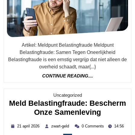
Oneer
Artikel: Meldpunt Belastingfraude Meldpunt
Belastingfraude: Samen Tegen Oneerlijkheid
Belastingfraude is een ernstig vergrijp dat niet alleen de
overheid schaadt, maar{...}
CONTINUE
CONTINUE READING....
READING....
Category
Uncategorized
Meld Belastingfraude: Bescherm
Meld
Onze Samenleving
Belasting
21
zwart-
21 april 2026
zwart-geld
0 Comments
14:56
Bescher
april
geld