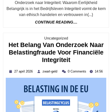
Onderzoek naar Integriteit: Waarom Eerlijkheid
Belangrijk is in het Bedrijfsleven Integriteit vormt de kern
van ethisch handelen en vertrouwen in{...}
CONTINUE
CONTINUE READING....
READING....
Category
Uncategorized
Het Belang Van Onderzoek Naar
Belastingfraude Voor Financiële
Het
Integriteit
Belang
27
zwart-
27 april 2026
zwart-geld
0 Comments
14:56
Van
april
geld
2026
Onderzoek
Naar
Belastingfrau
Voor