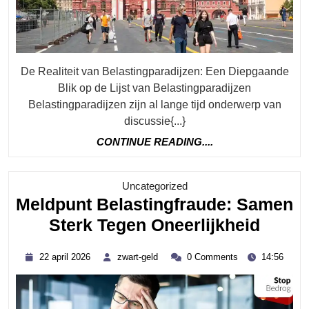
Vi
Je
Gu
Be
De Realiteit van Belastingparadijzen: Een Diepgaande
Blik op de Lijst van Belastingparadijzen
Belastingparadijzen zijn al lange tijd onderwerp van
discussie{...}
CONTINUE
CONTINUE READING....
READING....
Category
Uncategorized
Meldpunt Belastingfraude: Samen
Meldp
Sterk Tegen Oneerlijkheid
Belas
22
zwart-
22 april 2026
zwart-geld
0 Comments
14:56
Same
april
geld
2026
Sterk
Tegen