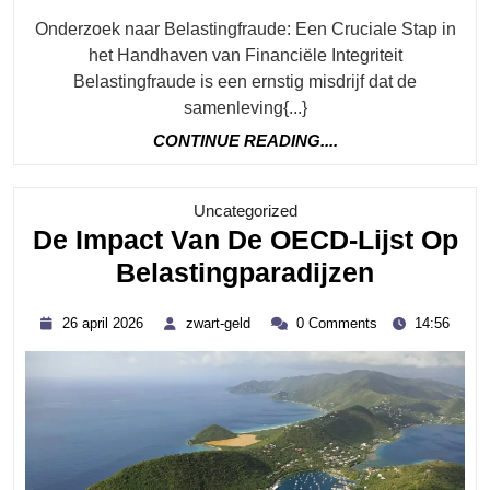
Onderzoek naar Belastingfraude: Een Cruciale Stap in
het Handhaven van Financiële Integriteit
Belastingfraude is een ernstig misdrijf dat de
samenleving{...}
CONTINUE
CONTINUE READING....
READING....
Category
Uncategorized
De Impact Van De OECD-Lijst Op
De
Belastingparadijzen
Impact
26
zwart-
26 april 2026
zwart-geld
0 Comments
14:56
Van
april
geld
2026
De
OECD-
Lijst
Op