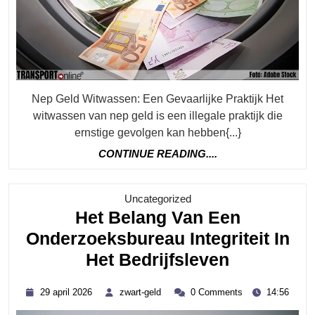
Bedreigin
Voor
De
Samenlevi
Nep Geld Witwassen: Een Gevaarlijke Praktijk Het
witwassen van nep geld is een illegale praktijk die
ernstige gevolgen kan hebben{...}
CONTINUE
CONTINUE READING....
READING....
Category
Uncategorized
Het Belang Van Een
Onderzoeksbureau Integriteit In
Het
Het Bedrijfsleven
Belang
29
zwart-
29 april 2026
zwart-geld
0 Comments
14:56
Van
april
geld