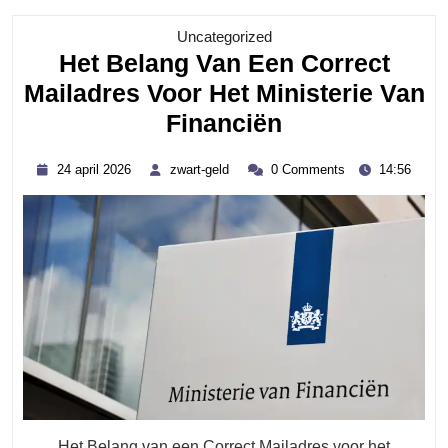
Category
Uncategorized
Het Belang Van Een Correct
Mailadres Voor Het Ministerie Van
Het
Financiën
Belang
24
zwart-
24 april 2026
zwart-geld
0 Comments
14:56
Van
april
geld
2026
Een
Correct
Mailadres
Voor
Het
Ministerie
Van
Financiën
Het Belang van een Correct Mailadres voor het