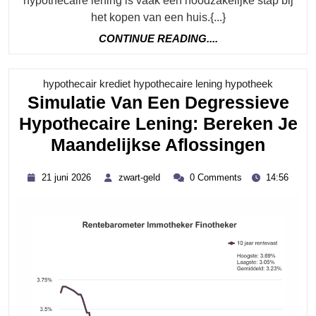
hypothecaire lening is vaak een noodzakelijke stap bij
het kopen van een huis.{...}
CONTINUE
CONTINUE READING....
READING....
Category
hypothecair krediet hypothecaire lening hypotheek
Simulatie Van Een Degressieve
Hypothecaire Lening: Bereken Je
Simul
Maandelijkse Aflossingen
Van
21
zwart-
21 juni 2026
zwart-geld
0 Comments
14:56
Een
juni
geld
2026
Degre
Hypot
Lenin
Berek
Je
Maand