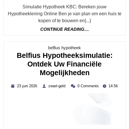
Simulatie Hypotheek KBC: Bereken jouw
Hypotheeklening Online Ben je van plan om een huis te
kopen of te bouwen en{...}
CONTINUE
CONTINUE READING....
READING....
Category
belfius hypotheek
Belfius Hypotheeksimulatie:
Ontdek Uw Financiële
Belfius
Mogelijkheden
Hypotheeks
23
zwart-
23 juni 2026
zwart-geld
0 Comments
14:56
Ontdek
juni
geld
2026
Uw
Financiële
Mogelijkhe