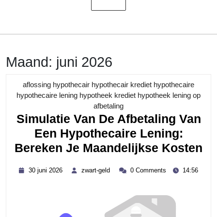
Maand:
juni 2026
aflossing hypothecair hypothecair krediet hypothecaire
hypothecaire lening hypotheek krediet hypotheek lening op
Category
afbetaling
Simulatie Van De Afbetaling Van
Een Hypothecaire Lening:
Si
Bereken Je Maandelijkse Kosten
Va
30
zwart-
30 juni 2026
zwart-geld
0 Comments
14:56
D
juni
geld
2026
Af
Va