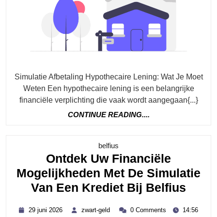
Ee
Hy
Le
Be
Je
Ma
Simulatie Afbetaling Hypothecaire Lening: Wat Je Moet
Ko
Weten Een hypothecaire lening is een belangrijke
financiële verplichting die vaak wordt aangegaan{...}
CONTINUE
CONTINUE READING....
READING....
Category
belfius
Ontdek Uw Financiële
Mogelijkheden Met De Simulatie
Ontd
Van Een Krediet Bij Belfius
Uw
29
zwart-
29 juni 2026
zwart-geld
0 Comments
14:56
Finan