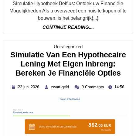
Simulatie Hypotheek Belfius: Ontdek uw Financiële
Mogelijkheden Als u overweegt een huis te kopen of te
bouwen, is het belangrijk{...}
CONTINUE
CONTINUE READING....
READING....
Category
Uncategorized
Simulatie Van Een Hypothecaire
Lening Met Eigen Inbreng:
Simu
Bereken Je Financiële Opties
Van
22
zwart-
22 juni 2026
zwart-geld
0 Comments
14:56
Een
juni
geld
2026
Hyp
Len
Met
Eig