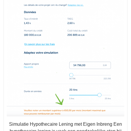
Inbr
Ber
Je
Fina
Opti
Simulatie Hypothecaire Lening met Eigen Inbreng Een