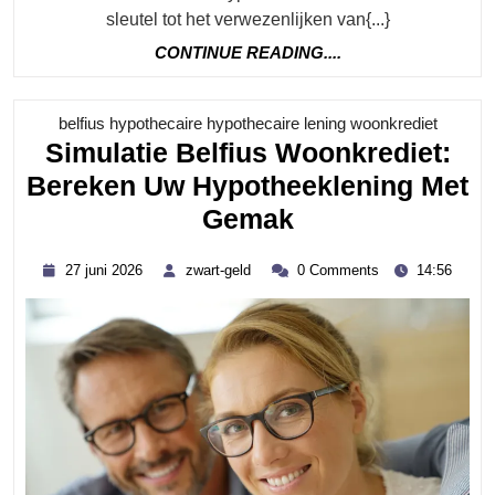
sleutel tot het verwezenlijken van{...}
CONTINUE
CONTINUE READING....
READING....
Categor
belfius hypothecaire hypothecaire lening woonkrediet
Simulatie Belfius Woonkrediet:
Bereken Uw Hypotheeklening Met
Simulatie
Gemak
Belfius
27
zwart-
27 juni 2026
zwart-geld
0 Comments
14:56
Woonkrediet:
juni
geld
2026
Bereken
Uw
Hypotheekleni
Met
Gemak