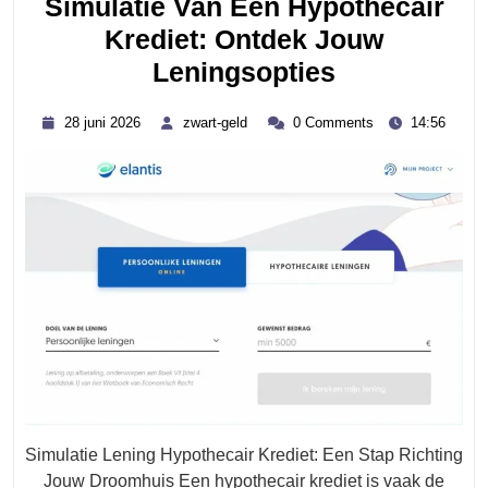
Simulatie Van Een Hypothecair
Krediet: Ontdek Jouw
Simulatie
Leningsopties
Van
28
zwart-
28 juni 2026
zwart-geld
0 Comments
14:56
Een
juni
geld
2026
Hypothecai
Krediet:
Ontdek
Jouw
Leningsopt
Simulatie Lening Hypothecair Krediet: Een Stap Richting
Jouw Droomhuis Een hypothecair krediet is vaak de