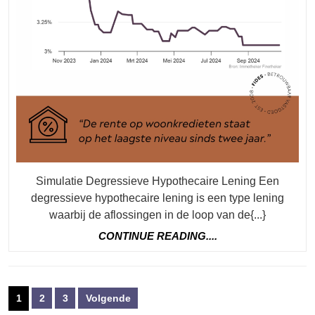
Aflos
Simulatie Degressieve Hypothecaire Lening Een
degressieve hypothecaire lening is een type lening
waarbij de aflossingen in de loop van de{...}
CONTINUE
CONTINUE READING....
READING....
Berichten
1
2
3
Volgende