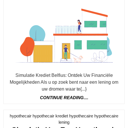
juni
geld
2026
Moge
Met
De
Simul
Van
Een
Kredi
Bij
Belfi
Simulatie Krediet Belfius: Ontdek Uw Financiële
Mogelijkheden Als u op zoek bent naar een lening om
uw dromen waar te{...}
CONTINUE
CONTINUE READING....
READING....
hypothecair hypothecair krediet hypothecaire hypothecaire
Category
lening