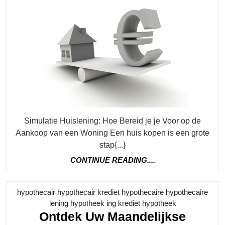
Een
Huis
Met
Een
Simu
Simulatie Huislening: Hoe Bereid je je Voor op de
Aankoop van een Woning Een huis kopen is een grote
stap{...}
CONTINUE
CONTINUE READING....
READING....
hypothecair hypothecair krediet hypothecaire hypothecaire
Category
lening hypotheek ing krediet hypotheek
Ontdek Uw Maandelijkse