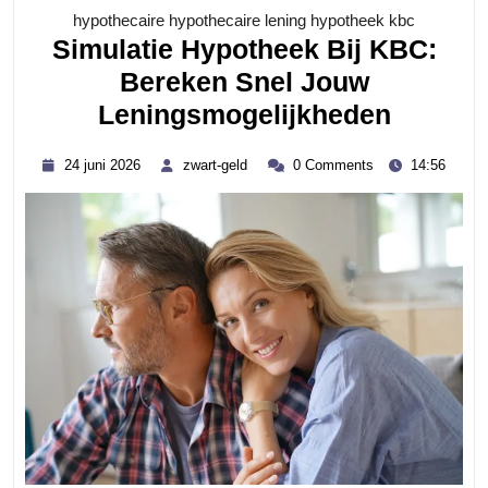
Category
hypothecaire hypothecaire lening hypotheek kbc
Simulatie Hypotheek Bij KBC:
Bereken Snel Jouw
Simulat
Leningsmogelijkheden
Hypoth
24
zwart-
24 juni 2026
zwart-geld
0 Comments
14:56
Bij
juni
geld
2026
KBC:
Bereke
Snel
Jouw
Lening