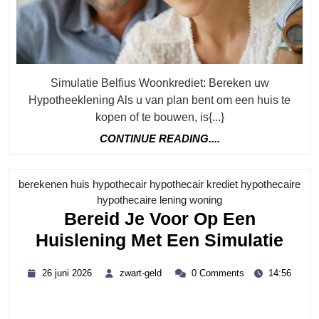
Simulatie Belfius Woonkrediet: Bereken uw
Hypotheeklening Als u van plan bent om een huis te
kopen of te bouwen, is{...}
CONTINUE
CONTINUE READING....
READING....
berekenen huis hypothecair hypothecair krediet hypothecaire
Category
hypothecaire lening woning
Bereid Je Voor Op Een
Ber
Huislening Met Een Simulatie
Je
26
zwart-
26 juni 2026
zwart-geld
0 Comments
14:56
Voo
juni
geld
2026
Op