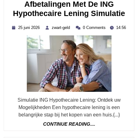
Afbetalingen Met De ING
Ont
Hypothecaire Lening Simulatie
Uw
25
zwart-
25 juni 2026
zwart-geld
0 Comments
14:56
Maa
juni
geld
2026
Afb
Met
De
IN
Hyp
Len
Sim
Simulatie ING Hypothecaire Lening: Ontdek uw
Mogelijkheden Een hypothecaire lening is een
belangrijke stap bij het kopen van een huis.{...}
CONTINUE
CONTINUE READING....
READING....