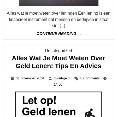
Van
Een
Alles wat je moet weten over leningen Een lening is een
financieel instrument dat mensen en bedrijven in staat
Len
stelt{...}
CONTINUE
CONTINUE READING....
READING....
Category
Uncategorized
Alles Wat Je Moet Weten Over
Alles
Geld Lenen: Tips En Advies
Wat
11
zwart-
11 november 2024
zwart-geld
0 Comments
Je
november
geld
14:56
2024
Moet
Wete
Over
Geld