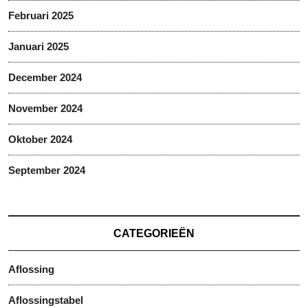
Februari 2025
Januari 2025
December 2024
November 2024
Oktober 2024
September 2024
CATEGORIEËN
Aflossing
Aflossingstabel