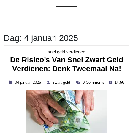
Dag:
4 januari 2025
Category
snel geld verdienen
De Risico’s Van Snel Zwart Geld
De
Verdienen: Denk Tweemaal Na!
Ris
04
zwart-
04 januari 2025
zwart-geld
0 Comments
14:56
Va
januari
geld
2025
Sne
Zwa
Gel
Ver
De