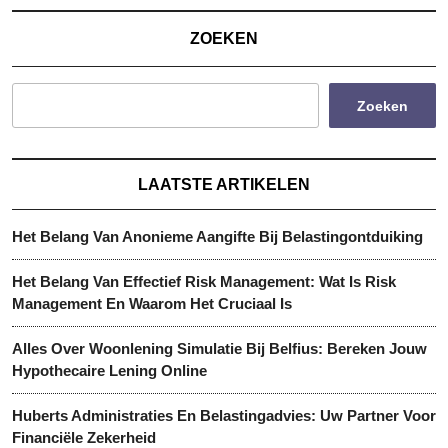
We
ZOEKEN
Tra
Met
Zoeken
Je
Ink
LAATSTE ARTIKELEN
Het Belang Van Anonieme Aangifte Bij Belastingontduiking
Het Belang Van Effectief Risk Management: Wat Is Risk
Management En Waarom Het Cruciaal Is
Alles Over Woonlening Simulatie Bij Belfius: Bereken Jouw
Hypothecaire Lening Online
Huberts Administraties En Belastingadvies: Uw Partner Voor
Financiële Zekerheid