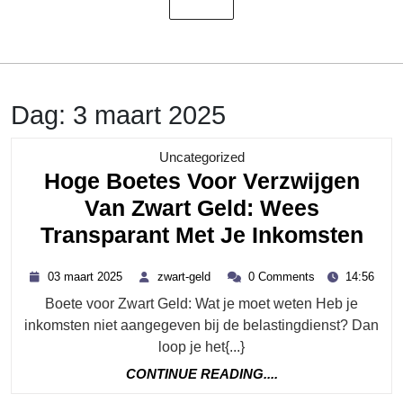
Dag:
3 maart 2025
Category
Uncategorized
Hoge Boetes Voor Verzwijgen
Van Zwart Geld: Wees
Ho
Transparant Met Je Inkomsten
Boe
03
zwart-
03 maart 2025
zwart-geld
0 Comments
14:56
Voo
maart
geld
Boete voor Zwart Geld: Wat je moet weten Heb je
2025
Ver
inkomsten niet aangegeven bij de belastingdienst? Dan
Van
loop je het{...}
Zwa
CONTINUE
CONTINUE READING....
Gel
READING....