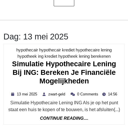
Dag:
13 mei 2025
hypothecair hypothecair krediet hypothecaire lening
Category
hypotheek ing krediet hypotheek lening berekenen
Simulatie Hypothecaire Lening
Bij ING: Bereken Je Financiële
Simulatie
Mogelijkheden
Hypothecai
13
zwart-
13 mei 2025
zwart-geld
0 Comments
14:56
Lening
mei
geld
Simulatie Hypothecaire Lening ING Als je op het punt
2025
Bij
staat een huis te kopen of te bouwen, is het afsluiten{...}
ING:
CONTINUE
CONTINUE READING....
Bereken
READING....