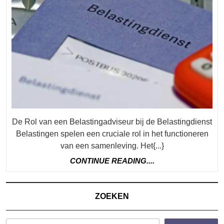
De
Bela
Adv
En
Bege
In
Fisc
Zak
De Rol van een Belastingadviseur bij de Belastingdienst
Belastingen spelen een cruciale rol in het functioneren
van een samenleving. Het{...}
CONTINUE
CONTINUE READING....
READING....
ZOEKEN