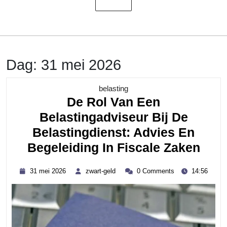
Dag:
31 mei 2026
Category
belasting
De Rol Van Een
Belastingadviseur Bij De
Belastingdienst: Advies En
De
Begeleiding In Fiscale Zaken
Rol
31
zwart-
31 mei 2026
zwart-geld
0 Comments
14:56
Van
mei
geld
2026
Een
Bela
Bij