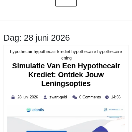
Dag:
28 juni 2026
hypothecair hypothecair krediet hypothecaire hypothecaire
Category
lening
Simulatie Van Een Hypothecair
Krediet: Ontdek Jouw
Simulatie
Leningsopties
Van
28
zwart-
28 juni 2026
zwart-geld
0 Comments
14:56
Een
juni
geld
2026
Hypothecai
Krediet:
Ontdek