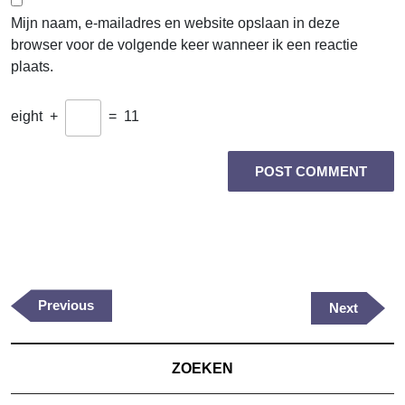
Mijn naam, e-mailadres en website opslaan in deze
browser voor de volgende keer wanneer ik een reactie
plaats.
eight
+
=
11
Berichtnavigatie
Previous
Previous
Next
Next
Post
Post
ZOEKEN