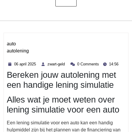
auto
autolening
Category
06
zwart-
06 april 2025
zwart-geld
0 Comments
14:56
april
geld
Bereken jouw autolening met
2025
een handige lening simulatie
Alles wat je moet weten over
lening simulatie voor een auto
Een lening simulatie voor een auto kan een handig
hulpmiddel zijn bij het plannen van de financiering van