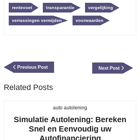
rentevoet
transparantie
vergelijking
verrassingen vermijden
voorwaarden
Berichtnavigatie
Previous
Previous Post
Next
Next Post
Post
Post
Related Posts
Category
auto autolening
Simulatie Autolening: Bereken
Snel en Eenvoudig uw
Simulatie
Autofinanciering