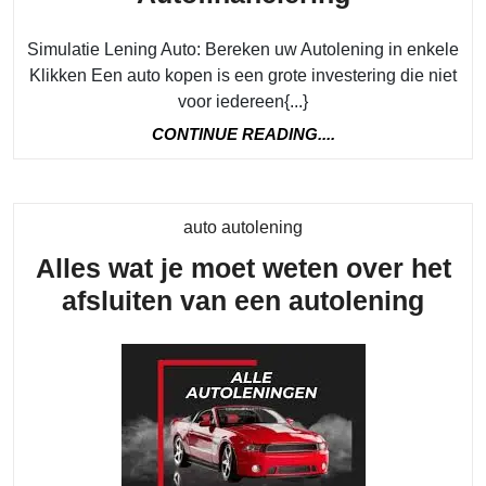
Autolening
Simulatie Lening Auto: Bereken uw Autolening in enkele
Bereken
Klikken Een auto kopen is een grote investering die niet
Snel
voor iedereen{...}
en
CONTINUE
CONTINUE READING....
Eenvoudi
READING....
uw
Autofinanc
Category
auto autolening
Alles wat je moet weten over het
Alle
afsluiten van een autolening
wat
je
moe
wete
over