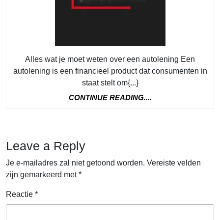
het
afslu
van
een
Alles wat je moet weten over een autolening Een
auto
autolening is een financieel product dat consumenten in
staat stelt om{...}
CONTINUE
CONTINUE READING....
READING....
Leave a Reply
Je e-mailadres zal niet getoond worden.
Vereiste velden
zijn gemarkeerd met
*
Reactie
*