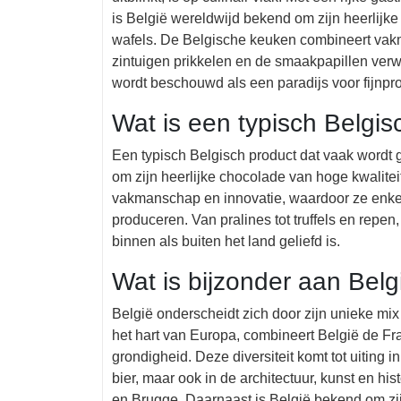
is België wereldwijd bekend om zijn heerlijk
wafels. De Belgische keuken combineert vakm
zintuigen prikkelen en de smaakpapillen verw
wordt beschouwd als een paradijs voor fijnpro
Wat is een typisch Belgis
Een typisch Belgisch product dat vaak wordt 
om zijn heerlijke chocolade van hoge kwalitei
vakmanschap en innovatie, waardoor ze enke
produceren. Van pralines tot truffels en repe
binnen als buiten het land geliefd is.
Wat is bijzonder aan Belg
België onderscheidt zich door zijn unieke mix 
het hart van Europa, combineert België de Fr
grondigheid. Deze diversiteit komt tot uiting 
bier, maar ook in de architectuur, kunst en h
en Brugge. Daarnaast is België bekend om zijn