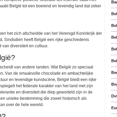
Ba
akt België tot een boeiend en levendig land dat zeker
Bel
Bel
toen het zich afscheidde van het Verenigd Koninkrijk der
Bel
. Sindsdien heeft België een rijke geschiedenis
van diversiteit en cultuur.
Be
lgië?
Be
scheidt van andere landen. Wat België zo speciaal
Be
oelen. Van de smaakvolle chocolade en ambachtelijke
tuur en levendige kunstscène, België biedt een rijke
Bn
piegelt het federale karakter van het land met zijn
rantie en diversiteit die diep geworteld zijn in de
Dv
een unieke bestemming die zowel historisch als
an over de hele wereld.
Eu
0?