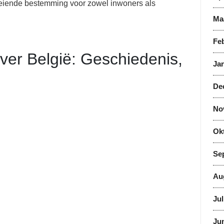
 boeiende bestemming voor zowel inwoners als
Ma
Feb
ver België: Geschiedenis,
Jan
De
No
Ok
Se
Au
Jul
Jun