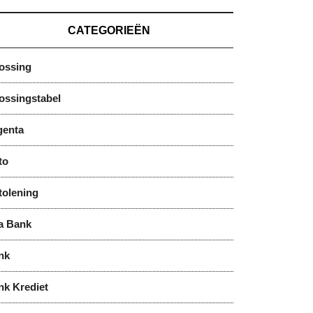
CATEGORIEËN
lossing
ossingstabel
genta
to
tolening
a Bank
nk
nk Krediet