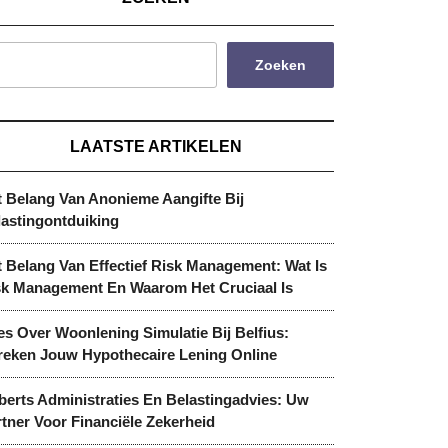
Zoeken
LAATSTE ARTIKELEN
t Belang Van Anonieme Aangifte Bij
lastingontduiking
 Belang Van Effectief Risk Management: Wat Is
sk Management En Waarom Het Cruciaal Is
es Over Woonlening Simulatie Bij Belfius:
reken Jouw Hypothecaire Lening Online
berts Administraties En Belastingadvies: Uw
tner Voor Financiële Zekerheid