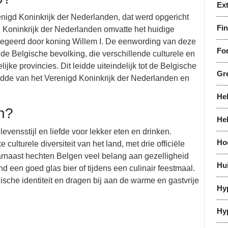
Ex
nigd Koninkrijk der Nederlanden, dat werd opgericht
Fi
 Koninkrijk der Nederlanden omvatte het huidige
egeerd door koning Willem I. De eenwording van deze
For
 de Belgische bevolking, die verschillende culturele en
ke provincies. Dit leidde uiteindelijk tot de Belgische
Gr
eidde van het Verenigd Koninkrijk der Nederlanden en
He
en?
He
ensstijl en liefde voor lekker eten en drinken.
Ho
 culturele diversiteit van het land, met drie officiële
aarnaast hechten Belgen veel belang aan gezelligheid
Hu
 een goed glas bier of tijdens een culinair feestmaal.
che identiteit en dragen bij aan de warme en gastvrije
Hy
Hy