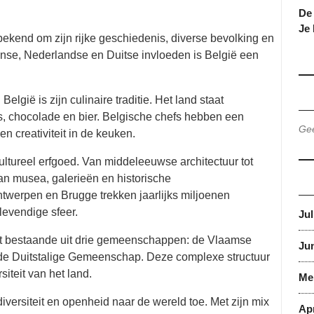
De 
Je
 bekend om zijn rijke geschiedenis, diverse bevolking en
ranse, Nederlandse en Duitse invloeden is België een
gië is zijn culinaire traditie. Het land staat
, chocolade en bier. Belgische chefs hebben een
Gee
 creativiteit in de keuken.
ultureel erfgoed. Van middeleeuwse architectuur tot
an musea, galerieën en historische
twerpen en Brugge trekken jaarlijks miljoenen
levendige sfeer.
Jul
aat bestaande uit drie gemeenschappen: de Vlaamse
Jun
 Duitstalige Gemeenschap. Deze complexe structuur
siteit van het land.
Me
 diversiteit en openheid naar de wereld toe. Met zijn mix
Apr