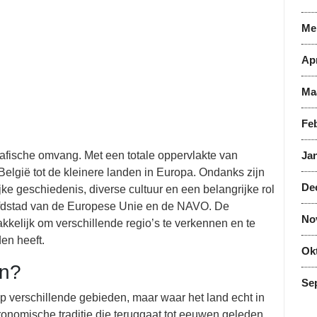
Me
Apr
Ma
Feb
rafische omvang. Met een totale oppervlakte van
Jan
België tot de kleinere landen in Europa. Ondanks zijn
De
jke geschiedenis, diverse cultuur en een belangrijke rol
oofdstad van de Europese Unie en de NAVO. De
No
elijk om verschillende regio’s te verkennen en te
den heeft.
Ok
in?
Se
p verschillende gebieden, maar waar het land echt in
astronomische traditie die teruggaat tot eeuwen geleden,