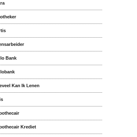
tra
notheker
tis
ensarbeider
llo Bank
llobank
eveel Kan Ik Lenen
is
pothecair
pothecair Krediet