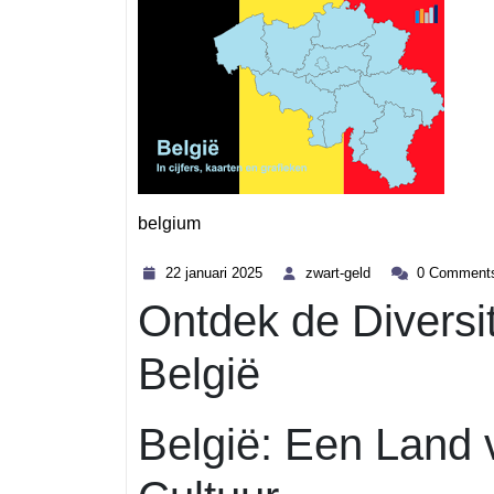
belgium
Category
22
zwart-
22 januari 2025
zwart-geld
0 Comment
januari
geld
Ontdek de Diversit
2025
België
België: Een Land v