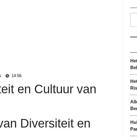
He
Be
s
14:56
Het
eit en Cultuur van
Ri
All
Be
an Diversiteit en
Hu
Par