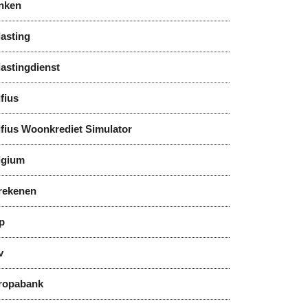
nken
asting
astingdienst
fius
lfius Woonkrediet Simulator
lgium
rekenen
p
v
ropabank