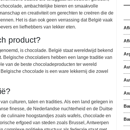
e chocolade, ambachtelijke bieren en smaakvolle
anschap en creativiteit om gerechten te creëren die de
ennen. Het is dan ook geen verrassing dat België vaak
evers en liefhebbers van lekker eten.
Af
ch product?
Afl
genoemd, is chocolade. België staat wereldwijd bekend
Ar
t. Belgische chocolatiers hebben een lange traditie van
le van de beste chocoladeproducten ter wereld
Au
n, Belgische chocolade is een ware lekkernij die zowel
Au
ië?
Ax
van culturen, talen en tradities. Als een land gelegen in
Ba
anse finesse, de Nederlandse nuchterheid en de Duitse
in de culinaire hoogstandjes zoals wafels, chocolade en
Ba
istorische erfgoed van steden zoals Brussel, Antwerpen
 complexe politieke structuur als federale staat met