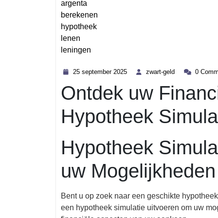
argenta
berekenen
hypotheek
lenen
leningen
Category
25
zwart-
25 september 2025
zwart-geld
0 Comm
september
geld
Ontdek uw Financi
2025
Hypotheek Simulat
Hypotheek Simulat
uw Mogelijkheden
Bent u op zoek naar een geschikte hypothee
een hypotheek simulatie uitvoeren om uw moge