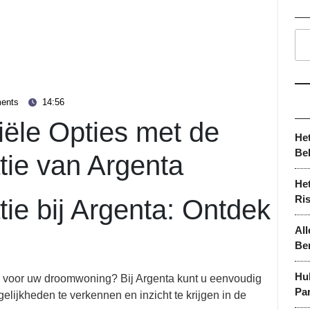
ents
14:56
ële Opties met de
He
Be
ie van Argenta
Het
Ri
ie bij Argenta: Ontdek
All
Be
Hu
k voor uw droomwoning? Bij Argenta kunt u eenvoudig
Par
lijkheden te verkennen en inzicht te krijgen in de