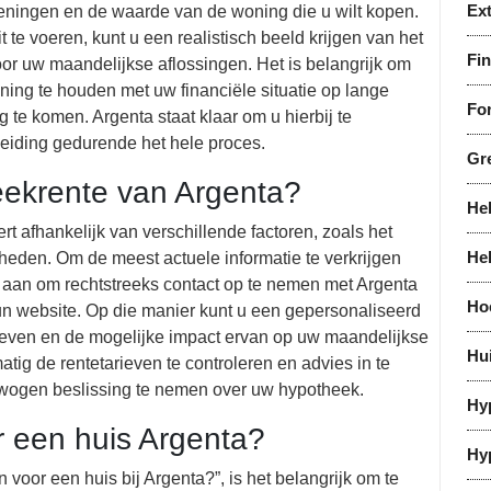
Ex
leningen en de waarde van de woning die u wilt kopen.
te voeren, kunt u een realistisch beeld krijgen van het
Fi
oor uw maandelijkse aflossingen. Het is belangrijk om
ing te houden met uw financiële situatie op lange
For
 te komen. Argenta staat klaar om u hierbij te
eiding gedurende het hele proces.
Gr
eekrente van Argenta?
He
t afhankelijk van verschillende factoren, zoals het
He
heden. Om de meest actuele informatie te verkrijgen
 aan om rechtstreeks contact op te nemen met Argenta
Ho
hun website. Op die manier kunt u een gepersonaliseerd
rieven en de mogelijke impact ervan op uw maandelijkse
Hu
atig de rentetarieven te controleren en advies in te
rwogen beslissing te nemen over uw hypotheek.
Hy
r een huis Argenta?
Hy
voor een huis bij Argenta?”, is het belangrijk om te