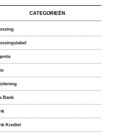
CATEGORIEËN
lossing
ossingstabel
genta
to
tolening
a Bank
nk
nk Krediet