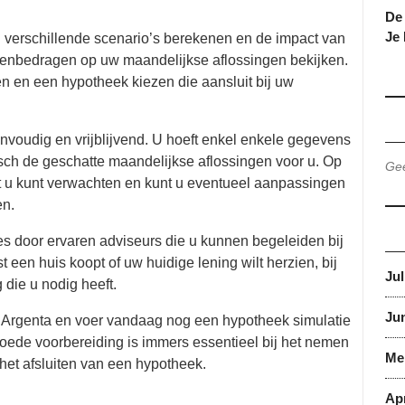
De 
Je
u verschillende scenario’s berekenen en de impact van
leenbedragen op uw maandelijkse aflossingen bekijken.
 en een hypotheek kiezen die aansluit bij uw
envoudig en vrijblijvend. U hoeft enkel enkele gegevens
isch de geschatte maandelijkse aflossingen voor u. Op
Gee
wat u kunt verwachten en kunt u eventueel aanpassingen
en.
es door ervaren adviseurs die u kunnen begeleiden bij
t een huis koopt of uw huidige lening wilt herzien, bij
Jul
 die u nodig heeft.
Jun
 Argenta en voer vandaag nog een hypotheek simulatie
oede voorbereiding is immers essentieel bij het nemen
Me
 het afsluiten van een hypotheek.
Apr