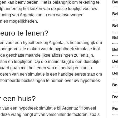
Ba
gen kan beïnvloeden. Het is belangrijk om rekening te
plannen bij het kiezen van de juiste looptijd voor uw
Bel
euning van Argenta kunt u een weloverwogen
en en mogelijkheden.
Bel
euro te lenen?
Bel
 voor een hypotheek bij Argenta, is het belangrijk om
 Door gebruik te maken van de hypotheek simulatie tool
Be
e geschatte maandelijkse aflossingen zullen zijn,
Be
en en looptijden. Op die manier krijgt u een duidelijk
paard gaan met het lenen van dit bedrag en kunt u
Be
voeren van een simulatie is een handige eerste stap om
eïnformeerde beslissingen te nemen over uw hypotheek
Bn
r een huis?
Dv
en van een hypotheek simulatie bij Argenta: “Hoeveel
Eu
deze vraag hangt af van verschillende factoren, zoals