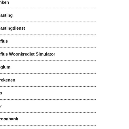
nken
asting
astingdienst
fius
lfius Woonkrediet Simulator
lgium
rekenen
p
v
ropabank