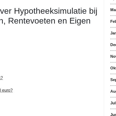
ver Hypotheeksimulatie bij
Ma
n, Rentevoeten en Eigen
Feb
Jan
De
No
Ok
a?
Se
0 euro?
Au
Jul
Jun