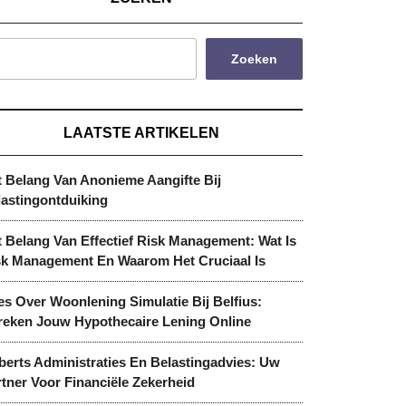
Zoeken
LAATSTE ARTIKELEN
t Belang Van Anonieme Aangifte Bij
lastingontduiking
 Belang Van Effectief Risk Management: Wat Is
sk Management En Waarom Het Cruciaal Is
es Over Woonlening Simulatie Bij Belfius:
reken Jouw Hypothecaire Lening Online
berts Administraties En Belastingadvies: Uw
tner Voor Financiële Zekerheid