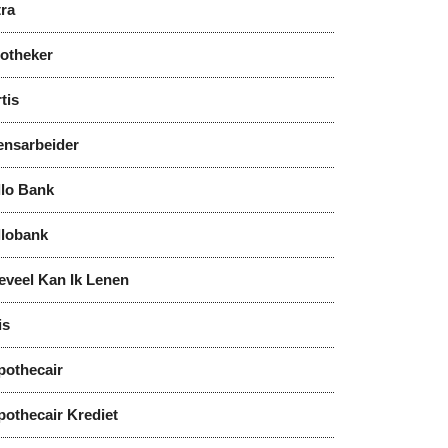
tra
notheker
tis
ensarbeider
llo Bank
llobank
eveel Kan Ik Lenen
is
pothecair
pothecair Krediet