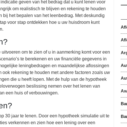
indicatie geven van het bedrag dat u kunt lenen voor
rijk om realistisch te blijven en rekening te houden
jn bij het bepalen van het leenbedrag. Met deskundig
stap voor stap ontdekken hoe u uw huisdroom kunt
Af
n.
en?
Afl
e uitvoeren om te zien of u in aanmerking komt voor een
Ar
scenario’s te berekenen en uw financiële gegevens in
Au
e mogelijke leningbedragen en maandelijkse aflossingen
 om ook rekening te houden met andere factoren zoals uw
Au
ngen die u heeft lopen. Met de hulp van de hypotheek
weloverwogen beslissing nemen over het lenen van
Ax
an een huis of verbouwingen.
nen?
Ba
op 30 jaar te lenen. Door een hypotheek simulatie uit te
Ba
pties verkennen en zien hoe een lening over een