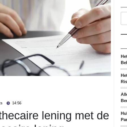
He
Be
Het
Ri
All
Be
ts
14:56
hecaire lening met de
Hu
Par