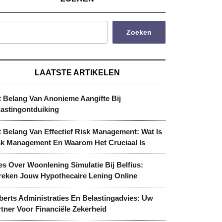
Zoeken
LAATSTE ARTIKELEN
t Belang Van Anonieme Aangifte Bij
lastingontduiking
 Belang Van Effectief Risk Management: Wat Is
sk Management En Waarom Het Cruciaal Is
es Over Woonlening Simulatie Bij Belfius:
reken Jouw Hypothecaire Lening Online
berts Administraties En Belastingadvies: Uw
tner Voor Financiële Zekerheid