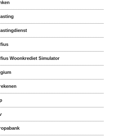
nken
asting
astingdienst
fius
lfius Woonkrediet Simulator
lgium
rekenen
p
v
ropabank