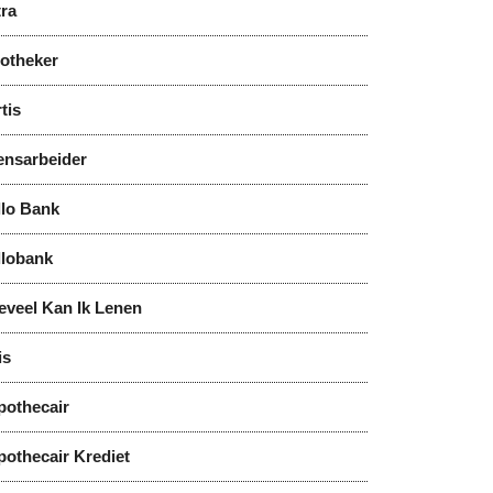
tra
notheker
tis
ensarbeider
llo Bank
llobank
eveel Kan Ik Lenen
is
pothecair
pothecair Krediet