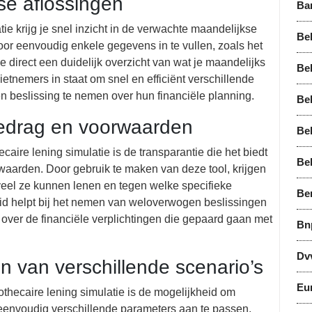
kse aflossingen
Ba
ie krijg je snel inzicht in de verwachte maandelijkse
Bel
oor eenvoudig enkele gegevens in te vullen, zoals het
je direct een duidelijk overzicht van wat je maandelijks
Bel
dietnemers in staat om snel en efficiënt verschillende
n beslissing te nemen over hun financiële planning.
Bel
bedrag en voorwaarden
Be
aire lening simulatie is de transparantie die het biedt
Be
waarden. Door gebruik te maken van deze tool, krijgen
eveel ze kunnen lenen en tegen welke specifieke
Be
eid helpt bij het nemen van weloverwogen beslissingen
 over de financiële verplichtingen die gepaard gaan met
Bn
Dv
en van verschillende scenario’s
Eu
thecaire lening simulatie is de mogelijkheid om
r eenvoudig verschillende parameters aan te passen,