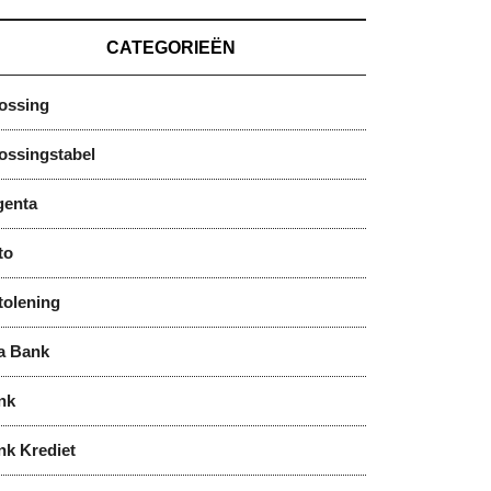
CATEGORIEËN
lossing
ossingstabel
genta
to
tolening
a Bank
nk
nk Krediet