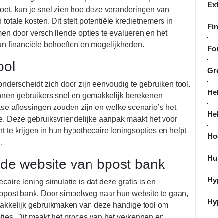
Ex
voet, kun je snel zien hoe deze veranderingen van
totale kosten. Dit stelt potentiële kredietnemers in
Fi
n door verschillende opties te evalueren en het
 hun financiële behoeften en mogelijkheden.
For
ool
Gr
nderscheidt zich door zijn eenvoudig te gebruiken tool.
He
nnen gebruikers snel en gemakkelijk berekenen
se aflossingen zouden zijn en welke scenario’s het
He
tie. Deze gebruiksvriendelijke aanpak maakt het voor
t te krijgen in hun hypothecaire leningsopties en helpt
Ho
.
Hu
 de website van bpost bank
Hy
aire lening simulatie is dat deze gratis is en
 bpost bank. Door simpelweg naar hun website te gaan,
Hy
makkelijk gebruikmaken van deze handige tool om
pties. Dit maakt het proces van het verkennen en