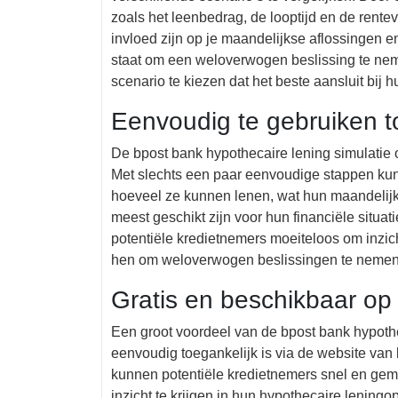
zoals het leenbedrag, de looptijd en de rente
invloed zijn op je maandelijkse aflossingen en 
staat om een weloverwogen beslissing te neme
scenario te kiezen dat het beste aansluit bij
Eenvoudig te gebruiken t
De bpost bank hypothecaire lening simulatie o
Met slechts een paar eenvoudige stappen ku
hoeveel ze kunnen lenen, wat hun maandelijk
meest geschikt zijn voor hun financiële situa
potentiële kredietnemers moeiteloos om inzich
hen om weloverwogen beslissingen te nemen
Gratis en beschikbaar op
Een groot voordeel van de bpost bank hypothec
eenvoudig toegankelijk is via de website van
kunnen potentiële kredietnemers snel en ge
inzicht te krijgen in hun hypothecaire leningo