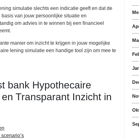
ing simulatie slechts een indicatie geeft en dat de
Me
basis van jouw persoonlijke situatie en
tandig om advies in te winnen bij een financieel
Apr
eemt.
Ma
ante manier om inzicht te krijgen in jouw mogelijke
ire lening simulatie een handige tool zijn om mee te
Feb
Jan
st bank Hypothecaire
De
 en Transparant Inzicht in
No
Ok
Se
en
 scenario’s