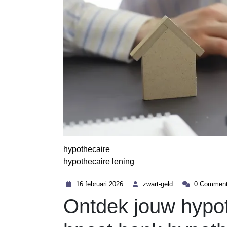
hypothecaire
hypothecaire lening
Category
16
zwart-
16 februari 2026
zwart-geld
0 Commen
februari
geld
Ontdek jouw hypot
2026