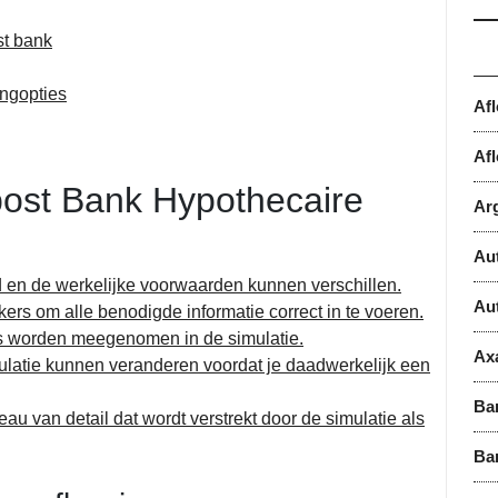
st bank
ingopties
Af
Afl
post Bank Hypothecaire
Ar
Au
ld en de werkelijke voorwaarden kunnen verschillen.
Au
ers om alle benodigde informatie correct in te voeren.
es worden meegenomen in de simulatie.
Ax
ulatie kunnen veranderen voordat je daadwerkelijk een
Ba
u van detail dat wordt verstrekt door de simulatie als
Ba