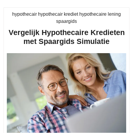
Financië
Planning
hypothecair hypothecair krediet hypothecaire lening
Category
spaargids
Vergelijk Hypothecaire Kredieten
Vergel
met Spaargids Simulatie
Hypoth
Kredie
met
Spaar
Simula