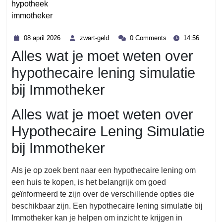
hypotheek
immotheker
Category
08
zwart-
08 april 2026
zwart-geld
0 Comments
14:56
april
geld
Alles wat je moet weten over
2026
hypothecaire lening simulatie
bij Immotheker
Alles wat je moet weten over
Hypothecaire Lening Simulatie
bij Immotheker
Als je op zoek bent naar een hypothecaire lening om
een huis te kopen, is het belangrijk om goed
geïnformeerd te zijn over de verschillende opties die
beschikbaar zijn. Een hypothecaire lening simulatie bij
Immotheker kan je helpen om inzicht te krijgen in