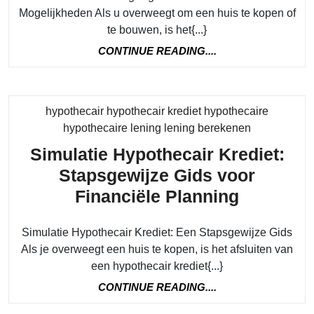
Argen
Mogelijkheden Als u overweegt om een huis te kopen of
Ontd
te bouwen, is het{...}
uw
CONTINUE
CONTINUE READING....
Finan
READING....
Mogel
met
hypothecair hypothecair krediet hypothecaire
Gema
Category
hypothecaire lening lening berekenen
Simulatie Hypothecair Krediet:
Stapsgewijze Gids voor
Simulati
Financiële Planning
Hypothec
Simulatie Hypothecair Krediet: Een Stapsgewijze Gids
Krediet:
Als je overweegt een huis te kopen, is het afsluiten van
Stapsgew
een hypothecair krediet{...}
Gids
CONTINUE
CONTINUE READING....
voor
READING....