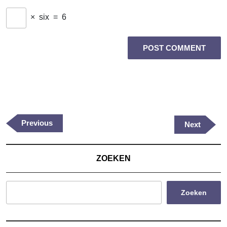
×
six
=
6
Berichtnavigatie
Previous
Previous
Next
Next
Post
Post
ZOEKEN
Zoeken