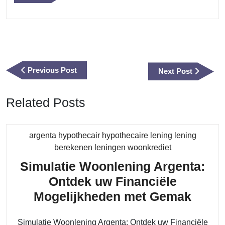
Berichtnavigatie
Previous
Previous Post
Next
Next Post
Post
Post
Related Posts
argenta hypothecair hypothecaire lening lening
Category
berekenen leningen woonkrediet
Simulatie Woonlening Argenta:
Ontdek uw Financiële
Simul
Mogelijkheden met Gemak
Woon
Simulatie Woonlening Argenta: Ontdek uw Financiële