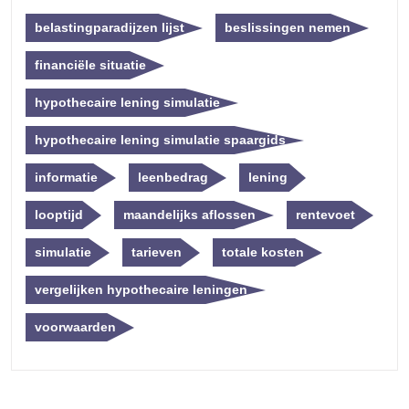
belastingparadijzen lijst
beslissingen nemen
financiële situatie
hypothecaire lening simulatie
hypothecaire lening simulatie spaargids
informatie
leenbedrag
lening
looptijd
maandelijks aflossen
rentevoet
simulatie
tarieven
totale kosten
vergelijken hypothecaire leningen
voorwaarden