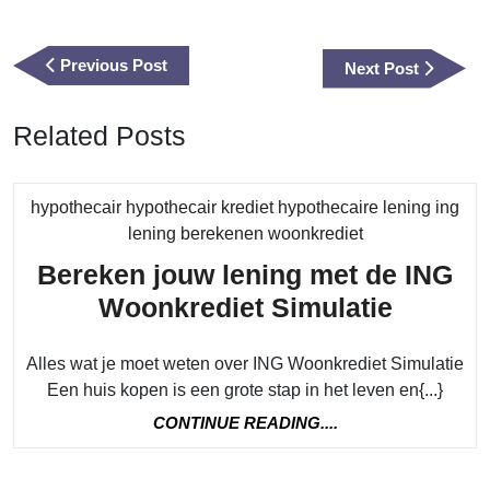
Berichtnavigatie
Previous
Previous Post
Next
Next Post
Post
Post
Related Posts
hypothecair hypothecair krediet hypothecaire lening ing
Category
lening berekenen woonkrediet
Bereken jouw lening met de ING
Bereke
Woonkrediet Simulatie
jouw
Alles wat je moet weten over ING Woonkrediet Simulatie
lening
Een huis kopen is een grote stap in het leven en{...}
met
CONTINUE
CONTINUE READING....
de
READING....
ING