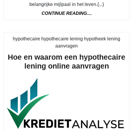
belangrijke mijlpaal in het leven.{...}
CONTINUE
CONTINUE READING....
READING....
hypothecaire hypothecaire lening hypotheek lening
Category
aanvragen
Hoe en waarom een hypothecaire
Hoe
lening online aanvragen
en
waaro
een
hypoth
lening
online
aanvr