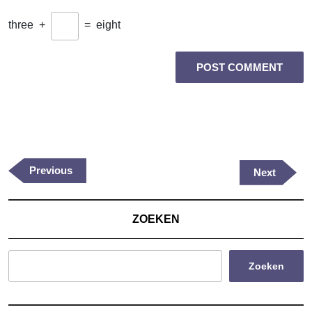
three
+
=
eight
Berichtnavigatie
Previous
Previous
Next
Next
Post
Post
ZOEKEN
Zoeken