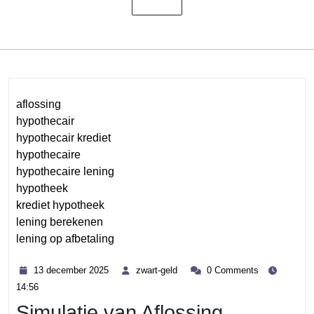
aflossing
hypothecair
hypothecair krediet
hypothecaire
hypothecaire lening
hypotheek
krediet hypotheek
lening berekenen
lening op afbetaling
Category
13
zwart-
13 december 2025
zwart-geld
0 Comments
december
geld
14:56
2025
Simulatie van Aflossing