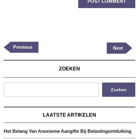
Berichtnavigatie
Previous
Previous
Next
Next
Post
Post
ZOEKEN
Zoeken
LAATSTE ARTIKELEN
Het Belang Van Anonieme Aangifte Bij Belastingontduiking