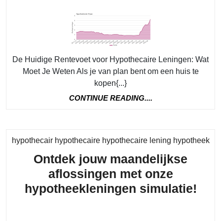
Hu
Re
vo
Jo
De Huidige Rentevoet voor Hypothecaire Leningen: Wat
Hy
Moet Je Weten Als je van plan bent om een huis te
Le
kopen{...}
CONTINUE
CONTINUE READING....
READING....
Cat
hypothecair hypothecaire hypothecaire lening hypotheek
Ontdek jouw maandelijkse
aflossingen met onze
Ont
hypotheekleningen simulatie!
jou
maa