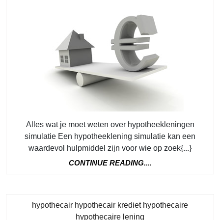
aflo
met
onz
hyp
simu
Alles wat je moet weten over hypotheekleningen
simulatie Een hypotheeklening simulatie kan een
waardevol hulpmiddel zijn voor wie op zoek{...}
CONTINUE
CONTINUE READING....
READING....
hypothecair hypothecair krediet hypothecaire
Category
hypothecaire lening