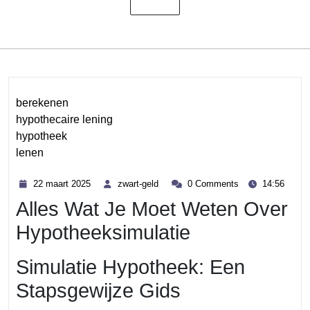
berekenen
hypothecaire lening
hypotheek
lenen
Category
22
zwart-
22 maart 2025
zwart-geld
0 Comments
14:56
maart
geld
Alles Wat Je Moet Weten Over
2025
Hypotheeksimulatie
Simulatie Hypotheek: Een
Stapsgewijze Gids