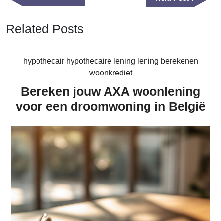
Post
Post
Related Posts
hypothecair hypothecaire lening lening berekenen
Category
woonkrediet
Bereken jouw AXA woonlening
Be
voor een droomwoning in België
jo
A
wo
vo
ee
dr
in