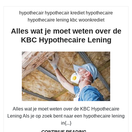
hypothecair hypothecair krediet hypothecaire
Category
hypothecaire lening kbc woonkrediet
Alles wat je moet weten over de
Alles
KBC Hypothecaire Lening
wat
je
moet
weten
over
de
KBC
Hypot
Alles wat je moet weten over de KBC Hypothecaire
Lening Als je op zoek bent naar een hypothecaire lening
Lenin
in{...}
CONTINUE
CONTINUE READING....