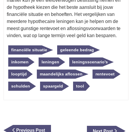
manier kun je een weloverwogen beslissing nemen en
de hypotheek kiezen die het beste aansluit bij jouw
financiële situatie en behoeften. Het vergelijken van
meerdere hypothecaire leningen kan je helpen om de
meest gunstige rentevoet en aflossingsvoorwaarden te
vinden, wat op lange termijn veel geld kan besparen.
financiële situatie
geleende bedrag
inkomen
leningen
leningsscenario's
looptijd
maandelijks aflossen
rentevoet
schulden
spaargeld
tool
Berichtnavigatie
Previous
Previous Post
Next
Next Post