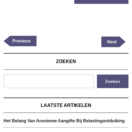
Berichtnavigatie
Previous
Previous
Next
Next
Post
Post
ZOEKEN
Zoeken
LAATSTE ARTIKELEN
Het Belang Van Anonieme Aangifte Bij Belastingontduiking