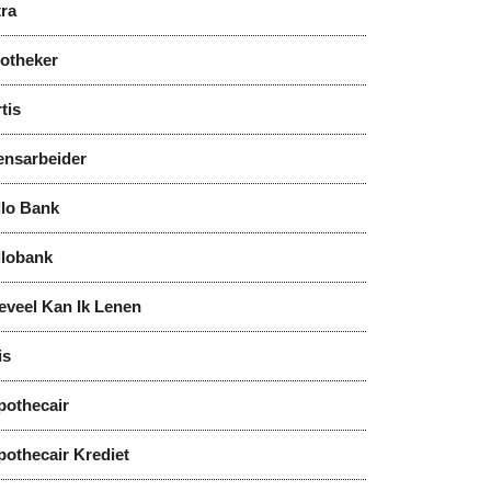
tra
notheker
tis
ensarbeider
llo Bank
llobank
eveel Kan Ik Lenen
is
pothecair
pothecair Krediet