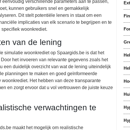
or eenvoudig verschillende parameters aan te passen,
Ex
voet, kunnen gebruikers snel en gemakkelijk
seren. Dit stelt potentiële leners in staat om een
Fi
nciële implicaties van elk scenario te begrijpen en te
For
 specifiek woonkrediet.
sten van de lening
Gr
de simulatie woonkrediet op Spaargids.be is dat het
He
g. Door het invoeren van relevante gegevens zoals het
 u een duidelijk overzicht van wat de lening uiteindelijk
He
ciële planningen te maken en goed geïnformeerde
uw woonkrediet. Het hebben van deze transparante
Ho
en en zorgt ervoor dat u vol vertrouwen de juiste keuze
Hu
listische verwachtingen te
Hy
Hy
ds.be maakt het mogelijk om realistische