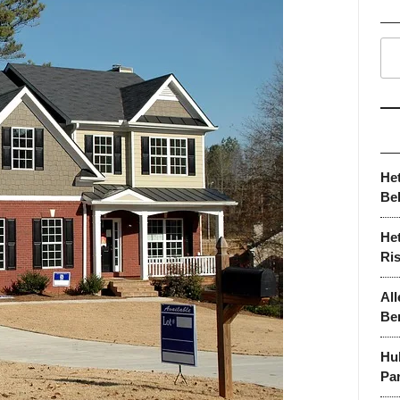
He
Be
Het
Ri
All
Be
Hu
Par