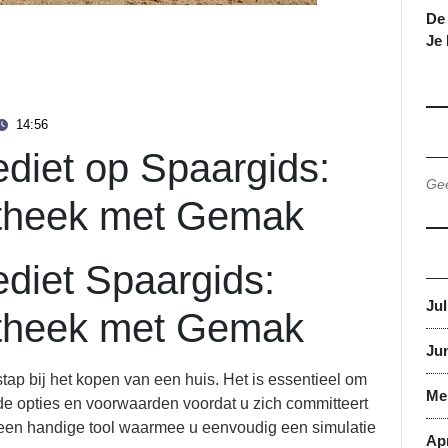
De 
Je
14:56
diet op Spaargids:
Gee
theek met Gemak
diet Spaargids:
Jul
theek met Gemak
Jun
stap bij het kopen van een huis. Het is essentieel om
Me
nde opties en voorwaarden voordat u zich committeert
 een handige tool waarmee u eenvoudig een simulatie
Apr