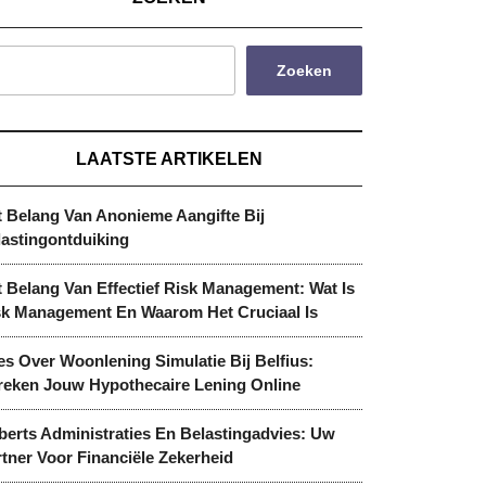
Zoeken
LAATSTE ARTIKELEN
t Belang Van Anonieme Aangifte Bij
lastingontduiking
 Belang Van Effectief Risk Management: Wat Is
sk Management En Waarom Het Cruciaal Is
es Over Woonlening Simulatie Bij Belfius:
reken Jouw Hypothecaire Lening Online
berts Administraties En Belastingadvies: Uw
tner Voor Financiële Zekerheid