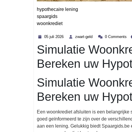
hypothecaire lening
spaargids
woonkrediet
Category
05
zwart-
05 juli 2026
zwart-geld
0 Comments
juli
geld
Simulatie Woonkre
2026
Bereken uw Hypo
Simulatie Woonkre
Bereken uw Hypo
Een woonkrediet afsluiten is een belangrijke 
goed geïnformeerd te zijn over de verschille
aan een lening. Gelukkig biedt Spaargids.be