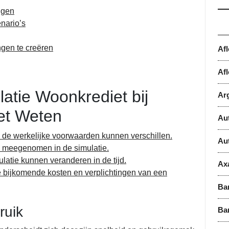
ngen
enario’s
ngen te creëren
Af
Afl
atie Woonkrediet bij
Ar
et Weten
Au
n de werkelijke voorwaarden kunnen verschillen.
Au
n meegenomen in de simulatie.
latie kunnen veranderen in de tijd.
Ax
e bijkomende kosten en verplichtingen van een
Ba
ruik
Ba