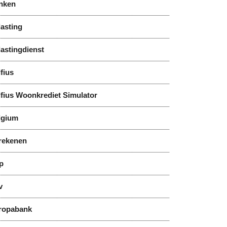
nken
asting
astingdienst
fius
lfius Woonkrediet Simulator
lgium
rekenen
p
v
ropabank