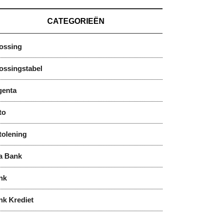
CATEGORIEËN
lossing
ossingstabel
genta
to
tolening
a Bank
nk
nk Krediet