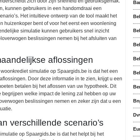
nderscheidt zich door zijn snelheid en gebruiksgemak.
Ba
en, kunnen gebruikers in een handomdraai een
enario’s. Het intuïtieve ontwerp van de tool maakt het
Bel
en huizenkoper bent of voor het eerst een woonlening
Bel
endelijke simulatie kunnen gebruikers snel inzicht
eloverwogen beslissingen nemen bij het afsluiten van
Bel
maandelijkse aflossingen
Be
woonkrediet simulatie op Spaargids.be is dat het een
Be
flossingen. Door deze informatie in te zien, krijgt u een
oeten betalen bij het aflossen van uw hypotheek. Dit
Be
te begrijpen welke impact de lening zal hebben op uw
Bn
eloverwogen beslissingen nemen en zeker zijn dat u een
uatie.
Dv
van verschillende scenario’s
Eu
mulatie op Spaargids.be is dat het helpt bij het