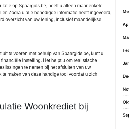
latie op Spaargids.be, hoeft u alleen maar enkele
Me
lier. Zodra u alle benodigde informatie heeft ingevoerd,
rd overzicht van uw lening, inclusief maandelijkse
Apr
Ma
Feb
 uit te voeren met behulp van Spaargids.be, kunt u
financiële instelling. Het helpt u om realistische
Jan
slissingen te nemen bij het afsluiten van uw
k te maken van deze handige tool voordat u zich
De
No
Ok
ulatie Woonkrediet bij
Se