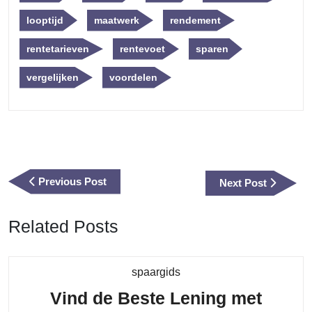
looptijd
maatwerk
rendement
rentetarieven
rentevoet
sparen
vergelijken
voordelen
Berichtnavigatie
Previous
Previous Post
Next
Next Post
Post
Post
Related Posts
Category
spaargids
Vind de Beste Lening met