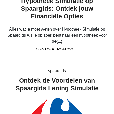
Hypotheek Simulatie op
Spaargids: Ontdek jouw
Hypothee
Financiële Opties
Simulatie
Alles wat je moet weten over Hypotheek Simulatie op
op
Spaargids Als je op zoek bent naar een hypotheek voor
Spaargids
de{...}
Ontdek
CONTINUE
CONTINUE READING....
jouw
READING....
Financiële
Opties
Category
spaargids
Ontdek de Voordelen van
Ontd
Spaargids Lening Simulatie
de
Voor
van