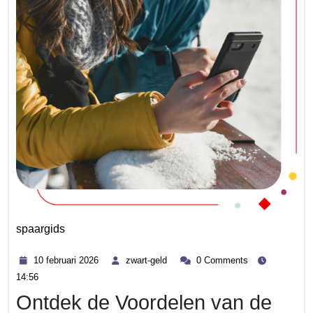
spaargids
Category
10
zwart-
10 februari 2026
zwart-geld
0 Comments
februari
geld
14:56
2026
Ontdek de Voordelen van de