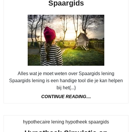
Vind
Spaargids
de
Beste
Lening
met
Spaargids
Alles wat je moet weten over Spaargids lening
Spaargids lening is een handige tool die je kan helpen
bij het{...}
CONTINUE
CONTINUE READING....
READING....
Category
hypothecaire lening hypotheek spaargids