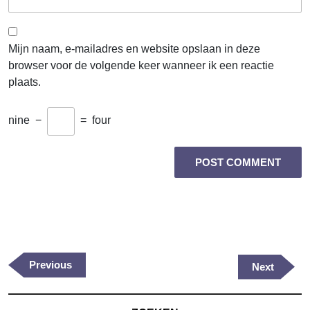
Mijn naam, e-mailadres en website opslaan in deze
browser voor de volgende keer wanneer ik een reactie
plaats.
nine
−
=
four
Berichtnavigatie
Previous
Previous
Next
Next
Post
Post