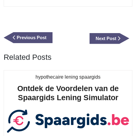
Berichtnavigatie
Previous
Previous Post
Next
Next Post
Post
Post
Related Posts
Category
hypothecaire lening spaargids
Ontdek de Voordelen van de
Ontd
Spaargids Lening Simulator
de
Voor
van
de