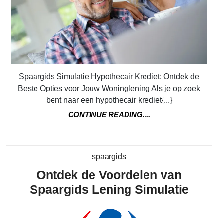
Spaargids Simulatie Hypothecair Krediet: Ontdek de
Beste Opties voor Jouw Woninglening Als je op zoek
bent naar een hypothecair krediet{...}
CONTINUE
CONTINUE READING....
READING....
Category
spaargids
Ontdek de Voordelen van
Ontd
Spaargids Lening Simulatie
de