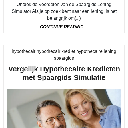
Ontdek de Voordelen van de Spaargids Lening
Spaa
Simulator Als je op zoek bent naar een lening, is het
Leni
belangrijk om{...}
Simu
CONTINUE
CONTINUE READING....
READING....
hypothecair hypothecair krediet hypothecaire lening
Category
spaargids
Vergelijk Hypothecaire Kredieten
Vergel
met Spaargids Simulatie
Hypoth
Kredie
met
Spaar
Simula