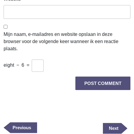
Mijn naam, e-mailadres en website opslaan in deze
browser voor de volgende keer wanneer ik een reactie
plaats.
eight
−
6
=
Berichtnavigatie
Previous
Previous
Next
Next
Post