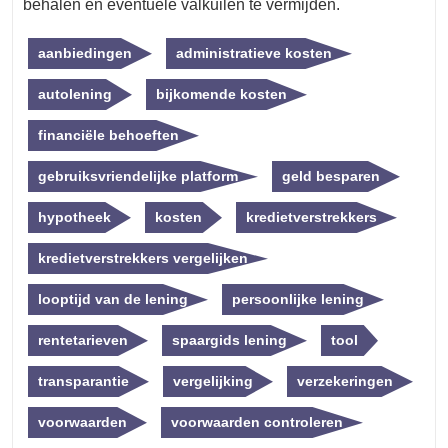
behalen en eventuele valkuilen te vermijden.
aanbiedingen
administratieve kosten
autolening
bijkomende kosten
financiële behoeften
gebruiksvriendelijke platform
geld besparen
hypotheek
kosten
kredietverstrekkers
kredietverstrekkers vergelijken
looptijd van de lening
persoonlijke lening
rentetarieven
spaargids lening
tool
transparantie
vergelijking
verzekeringen
voorwaarden
voorwaarden controleren