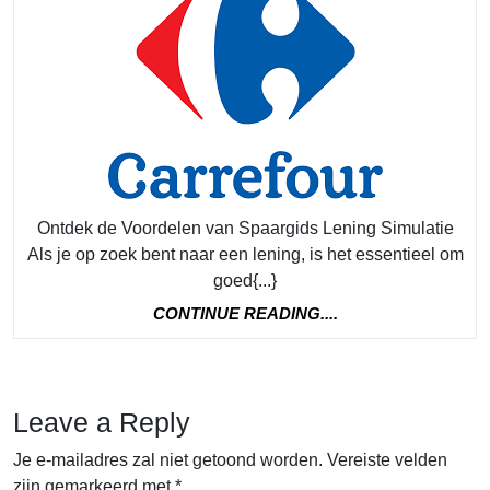
Voor
van
Spaa
Leni
Simu
Ontdek de Voordelen van Spaargids Lening Simulatie
Als je op zoek bent naar een lening, is het essentieel om
goed{...}
CONTINUE
CONTINUE READING....
READING....
Leave a Reply
Je e-mailadres zal niet getoond worden.
Vereiste velden
zijn gemarkeerd met
*