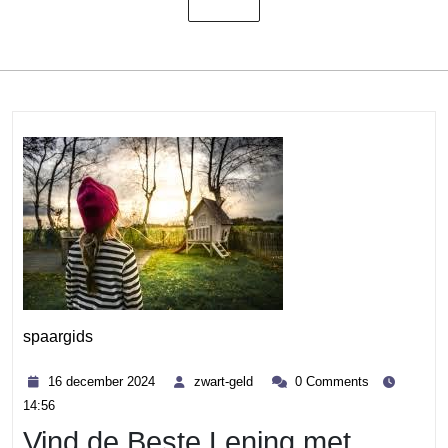
spaargids
Category
16
zwart-
16 december 2024
zwart-geld
0 Comments
december
geld
14:56
2024
Vind de Beste Lening met