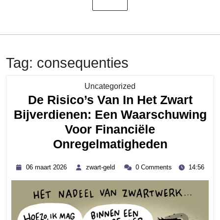
Tag:
consequenties
Category
Uncategorized
De Risico’s Van In Het Zwart
Bijverdienen: Een Waarschuwing
Voor Financiële
De
Onregelmatigheden
Risico’s
06
zwart-
06 maart 2026
zwart-geld
0 Comments
14:56
Van
maart
geld
2026
In
Het
Zwart