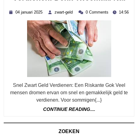
Ris
04
zwart-
04 januari 2025
zwart-geld
0 Comments
14:56
Va
januari
geld
2025
Sne
Zwa
Gel
Ver
De
Tw
Na!
Snel Zwart Geld Verdienen: Een Riskante Gok Veel
mensen dromen ervan om snel en gemakkelijk geld te
verdienen. Voor sommigen{...}
CONTINUE
CONTINUE READING....
READING....
ZOEKEN