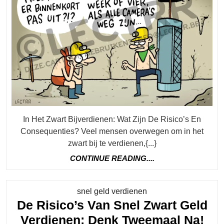
Bijverdi
Een
Waarsch
Voor
Financië
Onregel
In Het Zwart Bijverdienen: Wat Zijn De Risico’s En
Consequenties? Veel mensen overwegen om in het
zwart bij te verdienen,{...}
CONTINUE
CONTINUE READING....
READING....
Category
snel geld verdienen
De Risico’s Van Snel Zwart Geld
De
Verdienen: Denk Tweemaal Na!