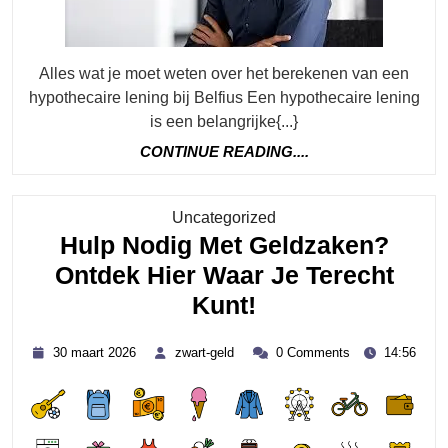
Praktische
Gids
Alles wat je moet weten over het berekenen van een
hypothecaire lening bij Belfius Een hypothecaire lening
is een belangrijke{...}
CONTINUE
CONTINUE READING....
READING....
Category
Uncategorized
Hulp Nodig Met Geldzaken?
Ontdek Hier Waar Je Terecht
Hulp
Kunt!
Nodig
30
zwart-
30 maart 2026
zwart-geld
0 Comments
14:56
Met
maart
geld
2026
Geldzaken?
Ontdek