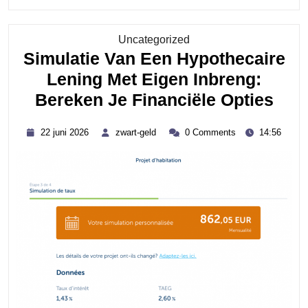
READING....
Category
Uncategorized
Simulatie Van Een Hypothecaire
Lening Met Eigen Inbreng:
Simu
Bereken Je Financiële Opties
Van
22
zwart-
22 juni 2026
zwart-geld
0 Comments
14:56
Een
juni
geld
2026
Hyp
Len
Met
Eig
Inbr
Ber
Je
Fina