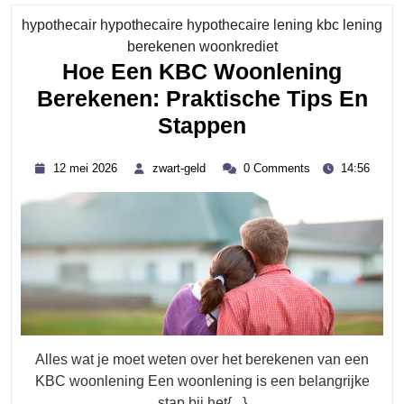
hypothecair hypothecaire hypothecaire lening kbc lening
Category
berekenen woonkrediet
Hoe Een KBC Woonlening
Berekenen: Praktische Tips En
Hoe
Stappen
Een
12
zwart-
12 mei 2026
zwart-geld
0 Comments
14:56
KBC
mei
geld
2026
Woonlening
Berekenen:
Praktische
Tips
En
Stappen
Alles wat je moet weten over het berekenen van een
KBC woonlening Een woonlening is een belangrijke
stap bij het{...}