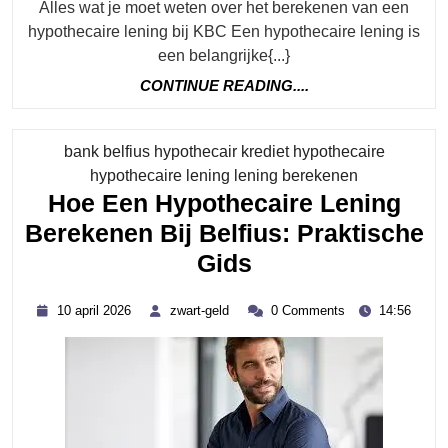
Alles wat je moet weten over het berekenen van een
hypothecaire lening bij KBC Een hypothecaire lening is
een belangrijke{...}
CONTINUE
CONTINUE READING....
READING....
bank belfius hypothecair krediet hypothecaire
Category
hypothecaire lening lening berekenen
Hoe Een Hypothecaire Lening
Berekenen Bij Belfius: Praktische
Hoe
Gids
Een
10
zwart-
10 april 2026
zwart-geld
0 Comments
14:56
Hypothecaire
april
geld
2026
Lening
Berekenen
Bij
Belfius: