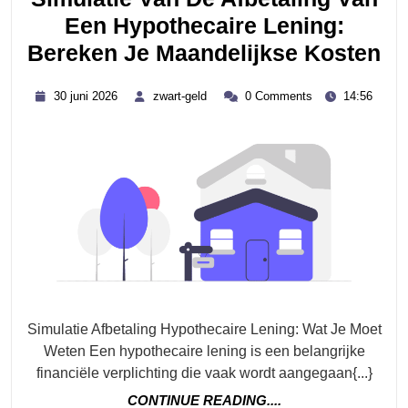
Een Hypothecaire Lening:
Si
Bereken Je Maandelijkse Kosten
Va
30
zwart-
30 juni 2026
zwart-geld
0 Comments
14:56
D
juni
geld
2026
Af
Va
Ee
Hy
Le
Be
Je
Ma
Simulatie Afbetaling Hypothecaire Lening: Wat Je Moet
Ko
Weten Een hypothecaire lening is een belangrijke
financiële verplichting die vaak wordt aangegaan{...}
CONTINUE
CONTINUE READING....