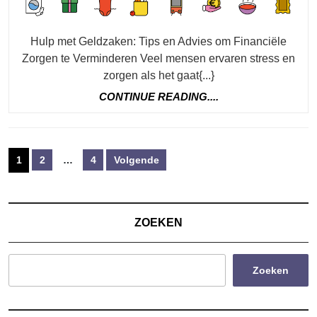
Hier
Waar
Hulp met Geldzaken: Tips en Advies om Financiële
Je
Zorgen te Verminderen Veel mensen ervaren stress en
Terecht
zorgen als het gaat{...}
Kunt!
CONTINUE
CONTINUE READING....
READING....
Berichten
1
2
…
4
Volgende
paginering
ZOEKEN
Zoeken