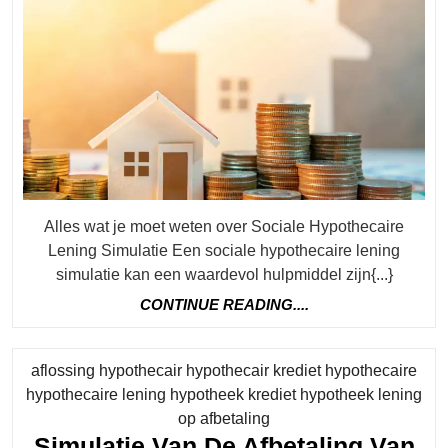
Lening
Simulati
Inzicht
In
Je
Financië
Toekoms
Alles wat je moet weten over Sociale Hypothecaire
Lening Simulatie Een sociale hypothecaire lening
simulatie kan een waardevol hulpmiddel zijn{...}
CONTINUE
CONTINUE READING....
READING....
aflossing hypothecair hypothecair krediet hypothecaire
hypothecaire lening hypotheek krediet hypotheek lening
Category
op afbetaling
Simulatie Van De Afbetaling Van