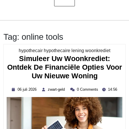
Tag:
online tools
Category
hypothecair hypothecaire lening woonkrediet
Simuleer Uw Woonkrediet:
Ontdek De Financiële Opties Voor
Simuleer
Uw Nieuwe Woning
Uw
06
zwart-
06 juli 2026
zwart-geld
0 Comments
14:56
Woonkred
juli
geld
2026
Ontdek
De
Financiël
Opties