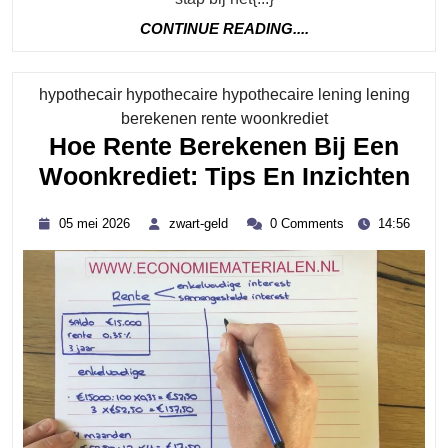
CONTINUE
CONTINUE READING....
READING....
hypothecair hypothecaire hypothecaire lening lening
Category
berekenen rente woonkrediet
Hoe Rente Berekenen Bij Een
Ho
Woonkrediet: Tips En Inzichten
Re
05
zwart-
05 mei 2026
zwart-geld
0 Comments
14:56
Be
mei
geld
2026
Bij
Ee
Wo
Tip
En
Inz