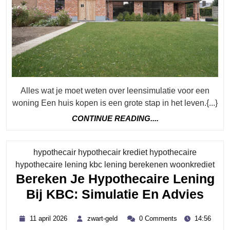
Vo
Ee
Wo
Alles wat je moet weten over leensimulatie voor een
woning Een huis kopen is een grote stap in het leven.{...}
CONTINUE
CONTINUE READING....
READING....
hypothecair hypothecair krediet hypothecaire
Cat
hypothecaire lening kbc lening berekenen woonkrediet
Bereken Je Hypothecaire Lening
Ber
Bij KBC: Simulatie En Advies
Je
11
zwart-
11 april 2026
zwart-geld
0 Comments
14:56
Hyp
april
geld