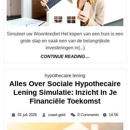
Voor
Uw
Nieuwe
Woning
Simuleer uw Woonkrediet Het kopen van een huis is een
grote stap en vaak een van de belangrijkste
investeringen in{...}
CONTINUE
CONTINUE READING....
READING....
Category
hypothecaire lening
Alles Over Sociale Hypothecaire
Lening Simulatie: Inzicht In Je
Alles
Financiële Toekomst
Over
01
zwart-
01 juli 2026
zwart-geld
0 Comments
14:56
Sociale
juli
geld
2026
Hypothe