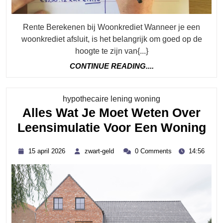
Rente Berekenen bij Woonkrediet Wanneer je een
woonkrediet afsluit, is het belangrijk om goed op de
hoogte te zijn van{...}
CONTINUE
CONTINUE READING....
READING....
Category
hypothecaire lening woning
Alles Wat Je Moet Weten Over
Al
Leensimulatie Voor Een Woning
Wa
15
zwart-
15 april 2026
zwart-geld
0 Comments
14:56
Je
april
geld
2026
Mo
We
Ov
Le