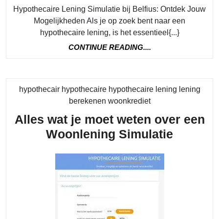
Hypothecaire Lening Simulatie bij Belfius: Ontdek Jouw
Maan
Mogelijkheden Als je op zoek bent naar een
Aflo
hypothecaire lening, is het essentieel{...}
met
CONTINUE
CONTINUE READING....
de
READING....
Hypo
Leni
hypothecair hypothecaire hypothecaire lening lening
Simu
Category
berekenen woonkrediet
van
Alles wat je moet weten over een
Belf
Alles
Woonlening Simulatie
wat
je
moet
weten
over