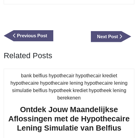
Berichtnavigatie
Previous
Previous Post
Next
Next Post
Post
Post
Related Posts
bank belfius hypothecair hypothecair krediet
hypothecaire hypothecaire lening hypothecaire lening
simulatie belfius hypotheek krediet hypotheek lening
Category
berekenen
Ontdek Jouw Maandelijkse
Aflossingen met de Hypothecaire
Ont
Lening Simulatie van Belfius
Jou