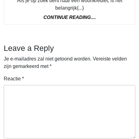
Als je op zoek bent naar een woonkrediet, is het
moet
belangrijk{...}
wete
CONTINUE
CONTINUE READING....
over
READING....
de
ING
Leave a Reply
Simul
Je e-mailadres zal niet getoond worden.
Vereiste velden
Woon
zijn gemarkeerd met
*
Reactie
*