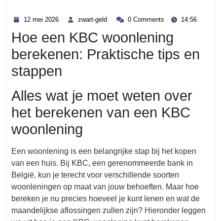
Category
12
zwart-
12 mei 2026
zwart-geld
0 Comments
14:56
mei
geld
Hoe een KBC woonlening
2026
berekenen: Praktische tips en
stappen
Alles wat je moet weten over
het berekenen van een KBC
woonlening
Een woonlening is een belangrijke stap bij het kopen
van een huis. Bij KBC, een gerenommeerde bank in
België, kun je terecht voor verschillende soorten
woonleningen op maat van jouw behoeften. Maar hoe
bereken je nu precies hoeveel je kunt lenen en wat de
maandelijkse aflossingen zullen zijn? Hieronder leggen