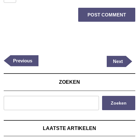
Berichtnavigatie
Previous
Previous
Next
Next
Post
Post
ZOEKEN
Zoeken
LAATSTE ARTIKELEN