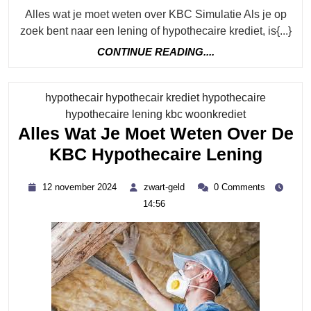
Alles wat je moet weten over KBC Simulatie Als je op
zoek bent naar een lening of hypothecaire krediet, is{...}
CONTINUE
CONTINUE READING....
READING....
hypothecair hypothecair krediet hypothecaire
Category
hypothecaire lening kbc woonkrediet
Alles Wat Je Moet Weten Over De
Alles
KBC Hypothecaire Lening
Wat
12
zwart-
12 november 2024
zwart-geld
0 Comments
Je
november
geld
14:56
2024
Moet
Wete
Over
De
KBC