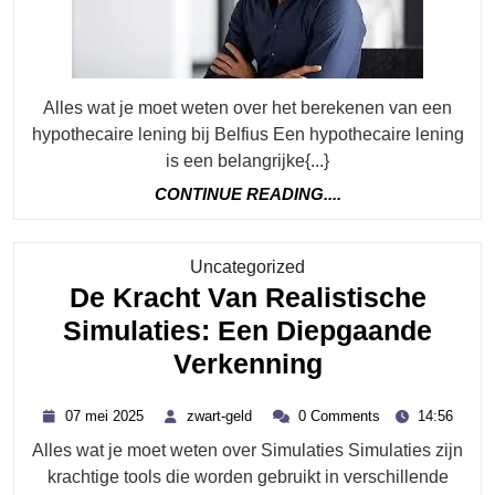
Belfius:
Praktische
Gids
Alles wat je moet weten over het berekenen van een
hypothecaire lening bij Belfius Een hypothecaire lening
is een belangrijke{...}
CONTINUE
CONTINUE READING....
READING....
Category
Uncategorized
De Kracht Van Realistische
Simulaties: Een Diepgaande
De
Verkenning
Kracht
07
zwart-
07 mei 2025
zwart-geld
0 Comments
14:56
Van
mei
geld
Alles wat je moet weten over Simulaties Simulaties zijn
2025
Realistische
krachtige tools die worden gebruikt in verschillende