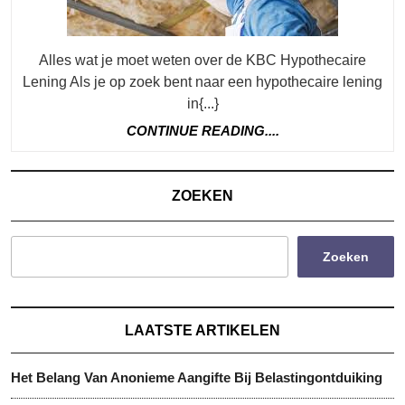
Hypot
Lenin
Alles wat je moet weten over de KBC Hypothecaire
Lening Als je op zoek bent naar een hypothecaire lening
in{...}
CONTINUE
CONTINUE READING....
READING....
ZOEKEN
Zoeken
LAATSTE ARTIKELEN
Het Belang Van Anonieme Aangifte Bij Belastingontduiking