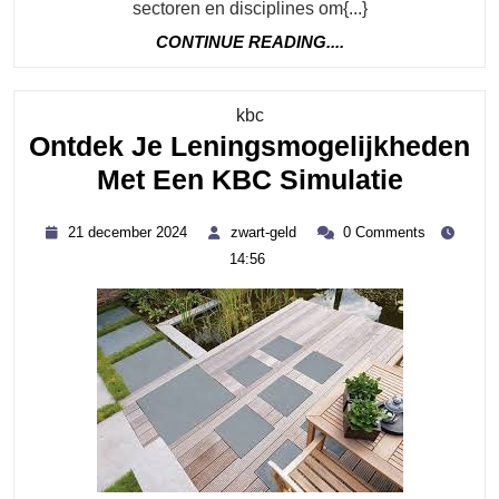
Simulaties:
sectoren en disciplines om{...}
Een
CONTINUE
CONTINUE READING....
Diepgaande
READING....
Verkenning
Category
kbc
Ontdek Je Leningsmogelijkheden
Ontdek
Met Een KBC Simulatie
Je
21
zwart-
21 december 2024
zwart-geld
0 Comments
Lening
december
geld
14:56
2024
Met
Een
KBC
Simulat