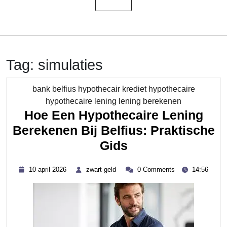
Tag:
simulaties
bank belfius hypothecair krediet hypothecaire
Category
hypothecaire lening lening berekenen
Hoe Een Hypothecaire Lening
Berekenen Bij Belfius: Praktische
Hoe
Gids
Een
10
zwart-
10 april 2026
zwart-geld
0 Comments
14:56
Hypothecaire
april
geld
2026
Lening
Berekenen
Bij