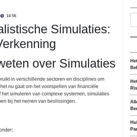
14:56
listische Simulaties:
Verkenning
 weten over Simulaties
He
Be
ruikt in verschillende sectoren en disciplines om
Het
 het nu gaat om het voorspellen van financiële
Ri
of het simuleren van complexe systemen, simulaties
en bij het nemen van beslissingen.
All
Be
Hu
Par
onder: