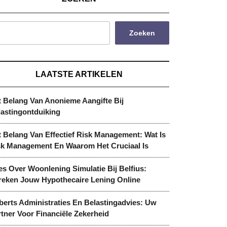
Zoeken
LAATSTE ARTIKELEN
t Belang Van Anonieme Aangifte Bij
lastingontduiking
 Belang Van Effectief Risk Management: Wat Is
sk Management En Waarom Het Cruciaal Is
es Over Woonlening Simulatie Bij Belfius:
reken Jouw Hypothecaire Lening Online
berts Administraties En Belastingadvies: Uw
tner Voor Financiële Zekerheid