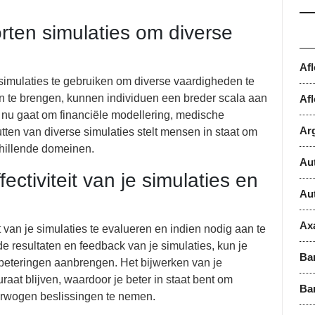
rten simulaties om diverse
Af
 simulaties te gebruiken om diverse vaardigheden te
an te brengen, kunnen individuen een breder scala aan
Afl
t nu gaat om financiële modellering, medische
Ar
ten van diverse simulaties stelt mensen in staat om
schillende domeinen.
Au
ectiviteit van je simulaties en
Au
Ax
it van je simulaties te evalueren en indien nodig aan te
de resultaten en feedback van je simulaties, kun je
Ba
rbeteringen aanbrengen. Het bijwerken van je
uraat blijven, waardoor je beter in staat bent om
Ba
verwogen beslissingen te nemen.