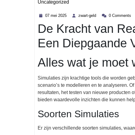
Uncategorized
Category
07
zwart-
07 mei 2025
zwart-geld
0 Comments
mei
geld
De Kracht van Rea
2025
Een Diepgaande 
Alles wat je moet
Simulaties zijn krachtige tools die worden geb
scenario’s te modelleren en te analyseren. Of
resultaten, het testen van nieuwe producten 
bieden waardevolle inzichten die kunnen help
Soorten Simulaties
Er zijn verschillende soorten simulaties, waar