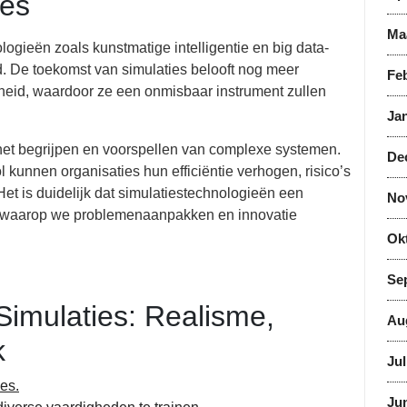
ies
Ma
ogieën zoals kunstmatige intelligentie en big data-
d. De toekomst van simulaties belooft nog meer
Feb
id, waardoor ze een onmisbaar instrument zullen
Jan
n het begrijpen en voorspellen van complexe systemen.
De
 kunnen organisaties hun efficiëntie verhogen, risico’s
t is duidelijk dat simulatiestechnologieën een
No
r waarop we problemenaanpakken en innovatie
Ok
Se
 Simulaties: Realisme,
Au
k
Jul
ies.
Jun