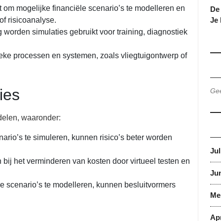
om mogelijke financiële scenario’s te modelleren en
De 
f risicoanalyse.
Je
worden simulaties gebruikt voor training, diagnostiek
eke processen en systemen, zoals vliegtuigontwerp of
ies
Gee
rdelen, waaronder:
ario’s te simuleren, kunnen risico’s beter worden
Jul
bij het verminderen van kosten door virtueel testen en
Jun
he scenario’s te modelleren, kunnen besluitvormers
Me
Apr