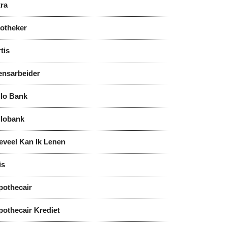
tra
notheker
tis
ensarbeider
llo Bank
llobank
eveel Kan Ik Lenen
is
pothecair
pothecair Krediet