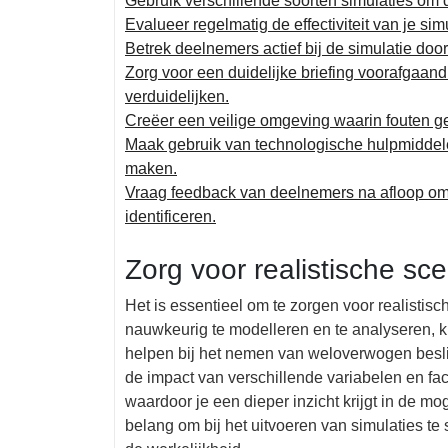
Gebruik verschillende soorten simulaties om 
Evalueer regelmatig de effectiviteit van je si
Betrek deelnemers actief bij de simulatie door 
Zorg voor een duidelijke briefing voorafgaan
verduidelijken.
Creëer een veilige omgeving waarin fouten 
Maak gebruik van technologische hulpmiddelen
maken.
Vraag feedback van deelnemers na afloop om i
identificeren.
Zorg voor realistische scen
Het is essentieel om te zorgen voor realistisch
nauwkeurig te modelleren en te analyseren, ku
helpen bij het nemen van weloverwogen besliss
de impact van verschillende variabelen en fa
waardoor je een dieper inzicht krijgt in de mo
belang om bij het uitvoeren van simulaties t