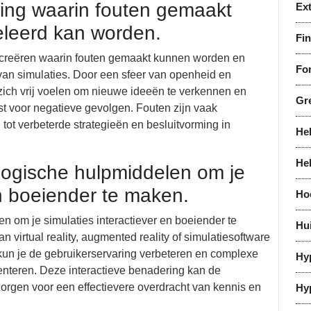
ing waarin fouten gemaakt
Ex
leerd kan worden.
Fi
e creëren waarin fouten gemaakt kunnen worden en
For
 van simulaties. Door een sfeer van openheid en
zich vrij voelen om nieuwe ideeën te verkennen en
Gr
st voor negatieve gevolgen. Fouten zijn vaak
ot verbeterde strategieën en besluitvorming in
He
He
logische hulpmiddelen om je
en boeiender te maken.
Ho
 om je simulaties interactiever en boeiender te
Hu
 virtual reality, augmented reality of simulatiesoftware
un je de gebruikerservaring verbeteren en complexe
Hy
enteren. Deze interactieve benadering kan de
orgen voor een effectievere overdracht van kennis en
Hy