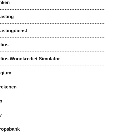
nken
asting
astingdienst
fius
lfius Woonkrediet Simulator
lgium
rekenen
p
v
ropabank