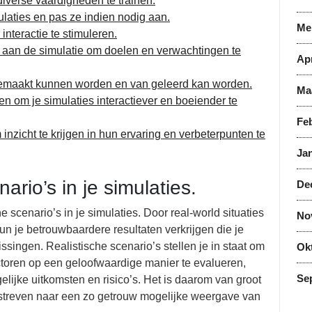
diverse vaardigheden te trainen.
mulaties en pas ze indien nodig aan.
Me
interactie te stimuleren.
d aan de simulatie om doelen en verwachtingen te
Apr
gemaakt kunnen worden en van geleerd kan worden.
Ma
 om je simulaties interactiever en boeiender te
Feb
nzicht te krijgen in hun ervaring en verbeterpunten te
Jan
ario’s in je simulaties.
De
e scenario’s in je simulaties. Door real-world situaties
No
n je betrouwbaardere resultaten verkrijgen die je
ingen. Realistische scenario’s stellen je in staat om
Ok
ctoren op een geloofwaardige manier te evalueren,
Se
gelijke uitkomsten en risico’s. Het is daarom van groot
e streven naar een zo getrouw mogelijke weergave van