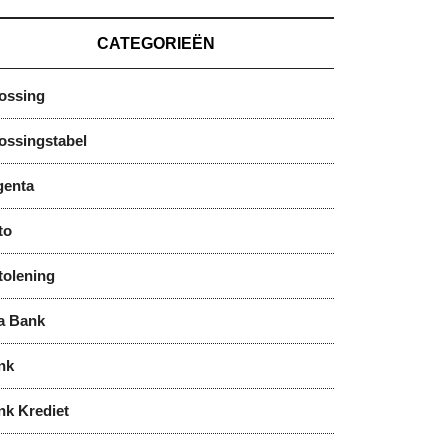
CATEGORIEËN
lossing
ossingstabel
genta
to
tolening
a Bank
nk
nk Krediet