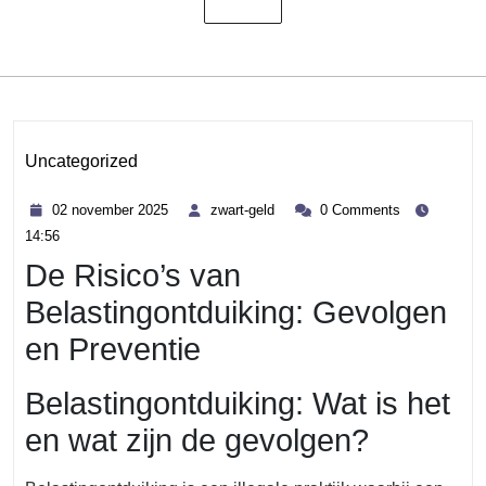
Uncategorized
Category
02
zwart-
02 november 2025
zwart-geld
0 Comments
november
geld
14:56
2025
De Risico’s van
Belastingontduiking: Gevolgen
en Preventie
Belastingontduiking: Wat is het
en wat zijn de gevolgen?