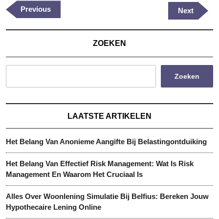
Previous
Previous
Next
Next
Post
Post
ZOEKEN
Zoeken
LAATSTE ARTIKELEN
Het Belang Van Anonieme Aangifte Bij Belastingontduiking
Het Belang Van Effectief Risk Management: Wat Is Risk
Management En Waarom Het Cruciaal Is
Alles Over Woonlening Simulatie Bij Belfius: Bereken Jouw
Hypothecaire Lening Online