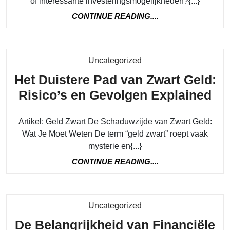
of interessante investeringsmogelijkheden?{...}
de
CONTINUE
CONTINUE READING....
Ve
READING....
va
FO
Category
Uncategorized
Fi
Het Duistere Pad van Zwart Geld:
He
Risico’s en Gevolgen Explained
Du
Artikel: Geld Zwart De Schaduwzijde van Zwart Geld:
Pa
Wat Je Moet Weten De term “geld zwart” roept vaak
va
mysterie en{...}
Zw
CONTINUE
CONTINUE READING....
Ge
READING....
Ris
en
Category
Uncategorized
Ge
De Belangrijkheid van Financiële