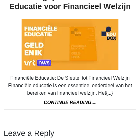
Ex
D
Educatie voor Financieel Welzijn
Be
va
Fi
Ed
vo
Fi
We
Financiële Educatie: De Sleutel tot Financieel Welzijn
Financiële educatie is een essentieel onderdeel van het
bereiken van financieel welzijn. Het{...}
CONTINUE
CONTINUE READING....
READING....
Leave a Reply