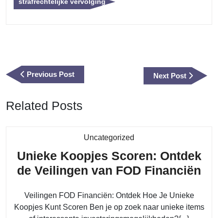
strafrechtelijke vervolging
Berichtnavigatie
Previous
Previous Post
Next
Next Post
Post
Post
Related Posts
Category
Uncategorized
Unieke Koopjes Scoren: Ontdek
Un
de Veilingen van FOD Financiën
Ko
Veilingen FOD Financiën: Ontdek Hoe Je Unieke
Sc
Koopjes Kunt Scoren Ben je op zoek naar unieke items
On