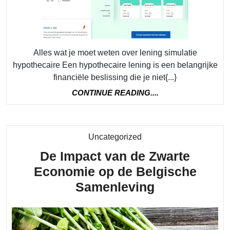
ove
leni
simu
hyp
Alles wat je moet weten over lening simulatie
hypothecaire Een hypothecaire lening is een belangrijke
financiële beslissing die je niet{...}
CONTINUE
CONTINUE READING....
READING....
Category
Uncategorized
De Impact van de Zwarte
Economie op de Belgische
De
Samenleving
Impact
van