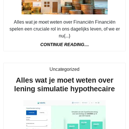
Perso
Fina
Alles wat je moet weten over Financiën Financiën
spelen een cruciale rol in ons dagelijks leven, of we er
nu{...}
CONTINUE
CONTINUE READING....
READING....
Category
Uncategorized
Alles wat je moet weten over
Alle
lening simulatie hypothecaire
wat
je
moe
wet