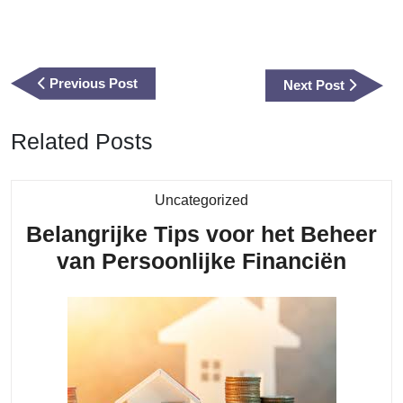
Berichtnavigatie
Previous
Previous Post
Next
Next Post
Post
Post
Related Posts
Category
Uncategorized
Belangrijke Tips voor het Beheer
Belan
van Persoonlijke Financiën
Tips
voor
het
Behe
van