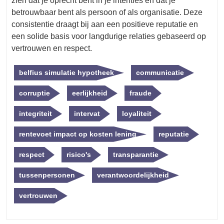
zien dat je oprecht bent in je intenties en dat je
betrouwbaar bent als persoon of als organisatie. Deze
consistentie draagt bij aan een positieve reputatie en
een solide basis voor langdurige relaties gebaseerd op
vertrouwen en respect.
belfius simulatie hypotheek
communicatie
corruptie
eerlijkheid
fraude
integriteit
intervat
loyaliteit
rentevoet impact op kosten lening
reputatie
respect
risico's
transparantie
tussenpersonen
verantwoordelijkheid
vertrouwen