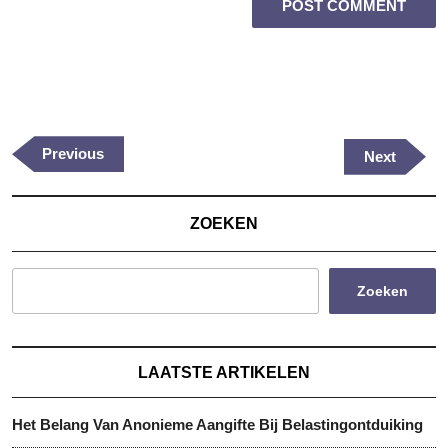
Berichtnavigatie
Previous
Previous
Next
Next
Post
Post
ZOEKEN
Zoeken
LAATSTE ARTIKELEN
Het Belang Van Anonieme Aangifte Bij Belastingontduiking