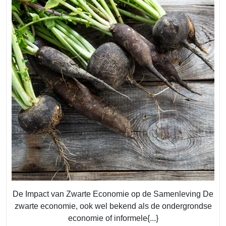
de
Zwarte
Economie
op
de
Belgische
Samenlevin
De Impact van Zwarte Economie op de Samenleving De
zwarte economie, ook wel bekend als de ondergrondse
economie of informele{...}