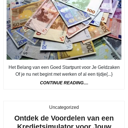
van
een
Soli
Star
voor
Je
Geld
Het Belang van een Goed Startpunt voor Je Geldzaken
Of je nu net begint met werken of al een tijdje{...}
CONTINUE
CONTINUE READING....
READING....
Category
Uncategorized
Ontdek de Voordelen van een
Kredietsimulator voor Jouw