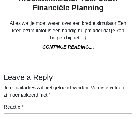
Ontdek
Financiële Planning
de
Alles wat je moet weten over een kredietsimulator Een
Voordele
kredietsimulator is een handig hulpmiddel dat je kan
van
helpen bij het{...}
een
CONTINUE
CONTINUE READING....
Krediets
READING....
voor
Jouw
Leave a Reply
Financië
Je e-mailadres zal niet getoond worden.
Vereiste velden
Planning
zijn gemarkeerd met
*
Reactie
*