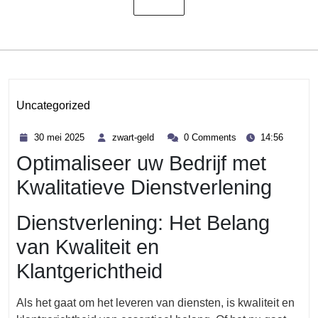
Uncategorized
Category
30
zwart-
30 mei 2025
zwart-geld
0 Comments
14:56
mei
geld
Optimaliseer uw Bedrijf met
2025
Kwalitatieve Dienstverlening
Dienstverlening: Het Belang
van Kwaliteit en
Klantgerichtheid
Als het gaat om het leveren van diensten, is kwaliteit en