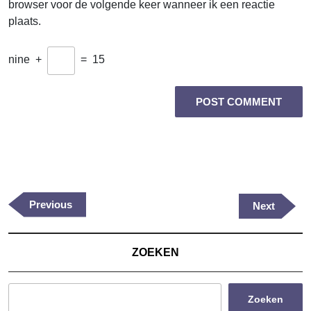
browser voor de volgende keer wanneer ik een reactie
plaats.
nine
+
=
15
Berichtnavigatie
Previous
Previous
Next
Next
Post
Post
ZOEKEN
Zoeken