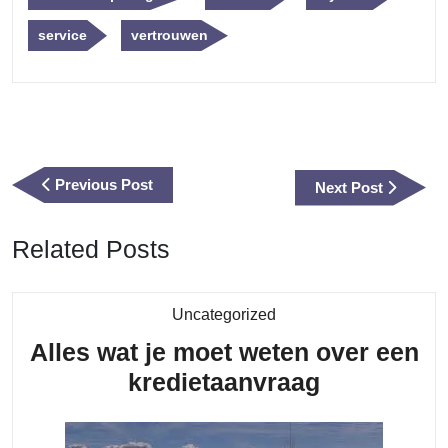
service
vertrouwen
Berichtnavigatie
Previous
Previous Post
Next
Next Post
Post
Post
Related Posts
Category
Uncategorized
Alles wat je moet weten over een
Alles
kredietaanvraag
wat
je