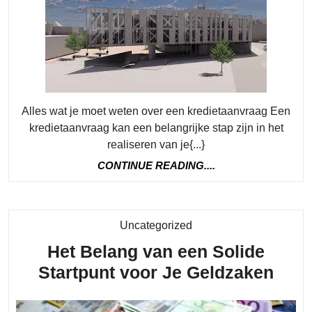
moet
weten
over
een
kredietaan
Alles wat je moet weten over een kredietaanvraag Een
kredietaanvraag kan een belangrijke stap zijn in het
realiseren van je{...}
CONTINUE
CONTINUE READING....
READING....
Category
Uncategorized
Het Belang van een Solide
Het
Startpunt voor Je Geldzaken
Bela