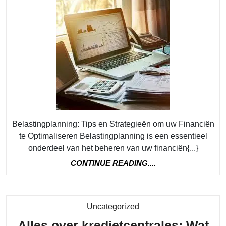
Finan
met
Slim
Belas
Belastingplanning: Tips en Strategieën om uw Financiën
te Optimaliseren Belastingplanning is een essentieel
onderdeel van het beheren van uw financiën{...}
CONTINUE
CONTINUE READING....
READING....
Category
Uncategorized
Alles over kredietcentrales: Wat