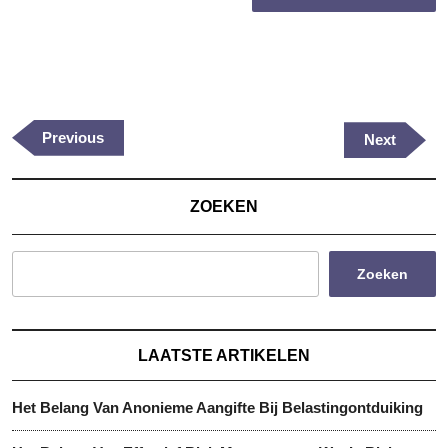
Berichtnavigatie
Previous
Previous
Next
Next
Post
Post
ZOEKEN
Zoeken
LAATSTE ARTIKELEN
Het Belang Van Anonieme Aangifte Bij Belastingontduiking