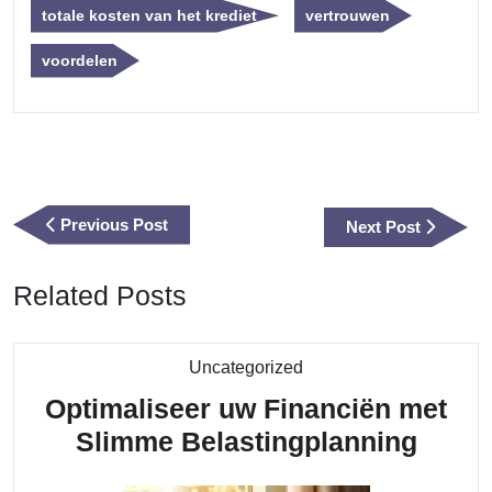
totale kosten van het krediet
vertrouwen
voordelen
Berichtnavigatie
Previous
Previous Post
Next
Next Post
Post
Post
Related Posts
Category
Uncategorized
Optimaliseer uw Financiën met
Optim
Slimme Belastingplanning
uw