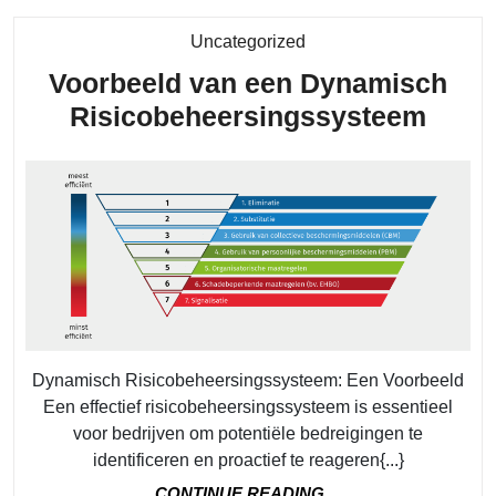
Category
Uncategorized
Voorbeeld van een Dynamisch
Voor
Risicobeheersingssysteem
van
een
Dyna
Risi
Dynamisch Risicobeheersingssysteem: Een Voorbeeld
Een effectief risicobeheersingssysteem is essentieel
voor bedrijven om potentiële bedreigingen te
identificeren en proactief te reageren{...}
CONTINUE
CONTINUE READING....