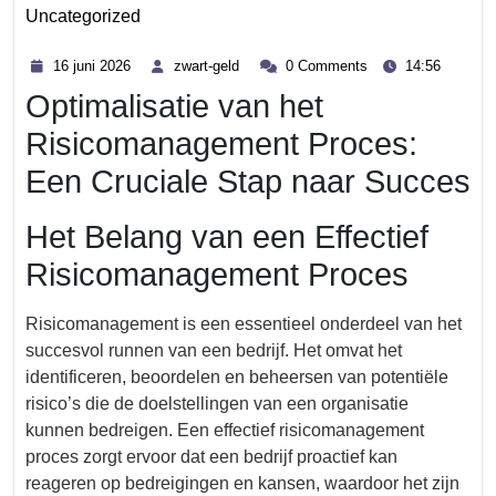
Uncategorized
Category
16
zwart-
16 juni 2026
zwart-geld
0 Comments
14:56
juni
geld
Optimalisatie van het
2026
Risicomanagement Proces:
Een Cruciale Stap naar Succes
Het Belang van een Effectief
Risicomanagement Proces
Risicomanagement is een essentieel onderdeel van het
succesvol runnen van een bedrijf. Het omvat het
identificeren, beoordelen en beheersen van potentiële
risico’s die de doelstellingen van een organisatie
kunnen bedreigen. Een effectief risicomanagement
proces zorgt ervoor dat een bedrijf proactief kan
reageren op bedreigingen en kansen, waardoor het zijn