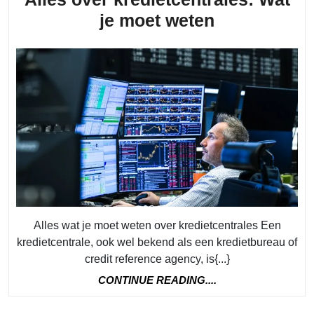
Alles
je moet weten
over
kredietcentr
Wat
je
moet
weten
Alles wat je moet weten over kredietcentrales Een
kredietcentrale, ook wel bekend als een kredietbureau of
credit reference agency, is{...}
CONTINUE
CONTINUE READING....
READING....