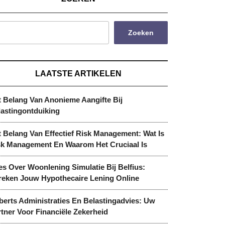
Zoeken
LAATSTE ARTIKELEN
t Belang Van Anonieme Aangifte Bij
lastingontduiking
 Belang Van Effectief Risk Management: Wat Is
sk Management En Waarom Het Cruciaal Is
es Over Woonlening Simulatie Bij Belfius:
reken Jouw Hypothecaire Lening Online
berts Administraties En Belastingadvies: Uw
tner Voor Financiële Zekerheid