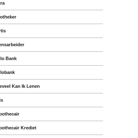
tra
notheker
tis
ensarbeider
llo Bank
llobank
eveel Kan Ik Lenen
is
pothecair
pothecair Krediet