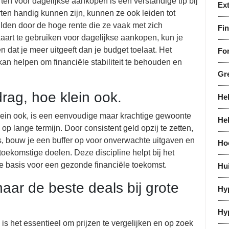
ten voor dagelijkse aankopen is een verstandige tip bij
Ex
ten handig kunnen zijn, kunnen ze ook leiden tot
lden door de hoge rente die ze vaak met zich
Fi
art te gebruiken voor dagelijkse aankopen, kun je
 dat je meer uitgeeft dan je budget toelaat. Het
For
an helpen om financiële stabiliteit te behouden en
Gr
rag, hoe klein ook.
He
lein ook, is een eenvoudige maar krachtige gewoonte
He
ei op lange termijn. Door consistent geld opzij te zetten,
is, bouw je een buffer op voor onverwachte uitgaven en
Ho
toekomstige doelen. Deze discipline helpt bij het
e basis voor een gezonde financiële toekomst.
Hu
naar de beste deals bij grote
Hy
Hy
 is het essentieel om prijzen te vergelijken en op zoek