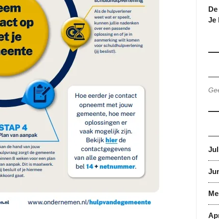
De 
Je
Gee
Jul
Jun
Me
Apr