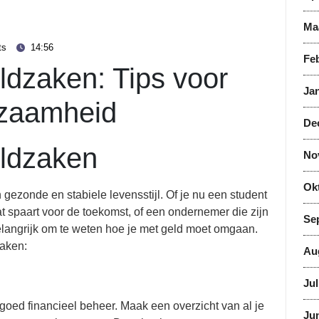
Ma
ts
14:56
Feb
ldzaken: Tips voor
Jan
dzaamheid
De
eldzaken
No
Ok
 gezonde en stabiele levensstijl. Of je nu een student
at spaart voor de toekomst, of een ondernemer die zijn
Se
belangrijk om te weten hoe je met geld moet omgaan.
zaken:
Au
Jul
goed financieel beheer. Maak een overzicht van al je
Jun