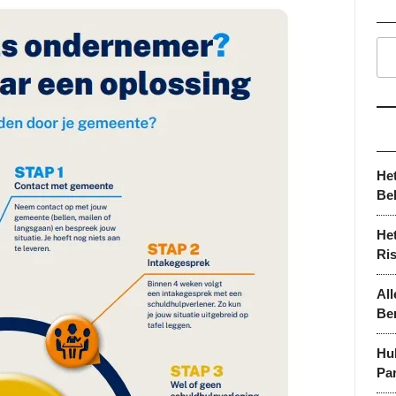
He
Be
Het
Ri
All
Be
Hu
Par