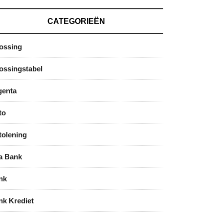
CATEGORIEËN
lossing
ossingstabel
genta
to
tolening
a Bank
nk
nk Krediet