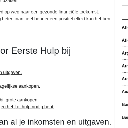
geldzaken.
oed op weg naar een gezonde financiële toekomst.
ng beter financieel beheer een positief effect kan hebben
Af
Afl
or Eerste Hulp bij
Ar
Au
n uitgaven.
Au
dagelijkse aankopen.
Ax
 bij grote aankopen.
Ba
en hebt of hulp nodig hebt.
Ba
an al je inkomsten en uitgaven.