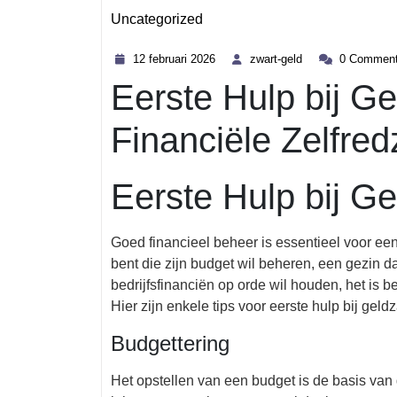
Uncategorized
Category
12
zwart-
12 februari 2026
zwart-geld
0 Commen
februari
geld
Eerste Hulp bij Ge
2026
Financiële Zelfre
Eerste Hulp bij G
Goed financieel beheer is essentieel voor een
bent die zijn budget wil beheren, een gezin d
bedrijfsfinanciën op orde wil houden, het is 
Hier zijn enkele tips voor eerste hulp bij geld
Budgettering
Het opstellen van een budget is de basis van 