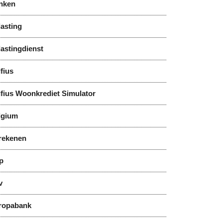
nken
asting
astingdienst
fius
lfius Woonkrediet Simulator
lgium
rekenen
p
v
ropabank