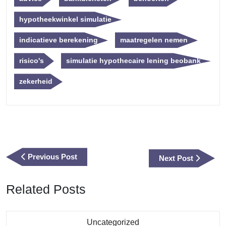
hypotheekwinkel simulatie
indicatieve berekening
maatregelen nemen
risico's
simulatie hypothecaire lening beobank
zekerheid
Berichtnavigatie
Previous
Previous Post
Next
Next Post
Post
Post
Related Posts
Category
Uncategorized