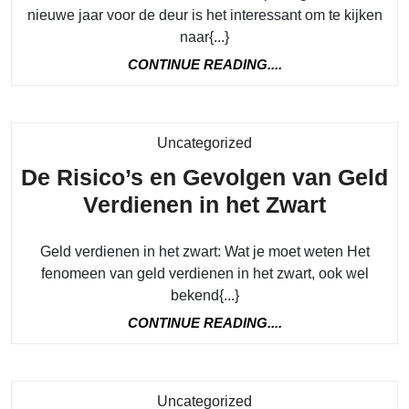
nieuwe jaar voor de deur is het interessant om te kijken
naar{...}
CONTINUE
CONTINUE READING....
READING....
Category
Uncategorized
De Risico’s en Gevolgen van Geld
De
Verdienen in het Zwart
Risico’
Geld verdienen in het zwart: Wat je moet weten Het
en
fenomeen van geld verdienen in het zwart, ook wel
Gevolg
bekend{...}
van
CONTINUE
CONTINUE READING....
Geld
READING....
Verdie
in
Category
Uncategorized