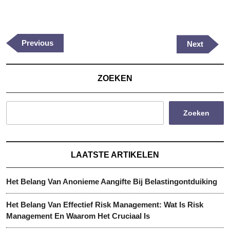
Berichtnavigatie
Previous
Previous
Next
Next
Post
Post
ZOEKEN
Zoeken
LAATSTE ARTIKELEN
Het Belang Van Anonieme Aangifte Bij Belastingontduiking
Het Belang Van Effectief Risk Management: Wat Is Risk
Management En Waarom Het Cruciaal Is