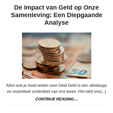
het
De Impact van Geld op Onze
Zwart
Samenleving: Een Diepgaande
De
Analyse
Impact
van
Geld
op
Onze
Samenleving:
Een
Diepgaande
Alles wat je moet weten over Geld Geld is een alledaags
Analyse
en essentieel onderdeel van ons leven. Het stelt ons{...}
CONTINUE
CONTINUE READING....
READING....