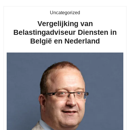
Category
Uncategorized
Vergelijking van
Belastingadviseur Diensten in
Vergelij
België en Nederland
van
Belastin
Diensten
in
België
en
Nederla