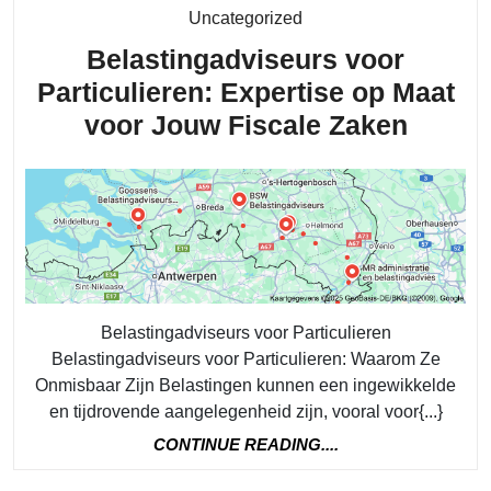
Category
Uncategorized
Belastingadviseurs voor
Particulieren: Expertise op Maat
Belast
voor Jouw Fiscale Zaken
voor
Partic
Expert
op
Maat
voor
Belastingadviseurs voor Particulieren
Jouw
Belastingadviseurs voor Particulieren: Waarom Ze
Fiscal
Onmisbaar Zijn Belastingen kunnen een ingewikkelde
en tijdrovende aangelegenheid zijn, vooral voor{...}
Zaken
CONTINUE
CONTINUE READING....
READING....