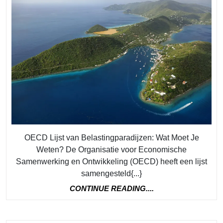
van
de
OECD-
lijst
op
Belastin
OECD Lijst van Belastingparadijzen: Wat Moet Je
Weten? De Organisatie voor Economische
Samenwerking en Ontwikkeling (OECD) heeft een lijst
samengesteld{...}
CONTINUE
CONTINUE READING....
READING....