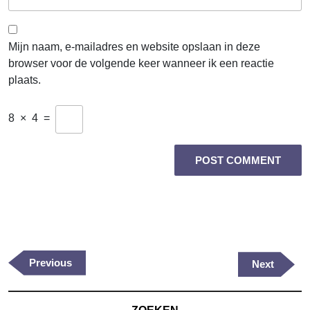
Mijn naam, e-mailadres en website opslaan in deze
browser voor de volgende keer wanneer ik een reactie
plaats.
8
×
4
=
Berichtnavigatie
Previous
Previous
Next
Next
Post
Post