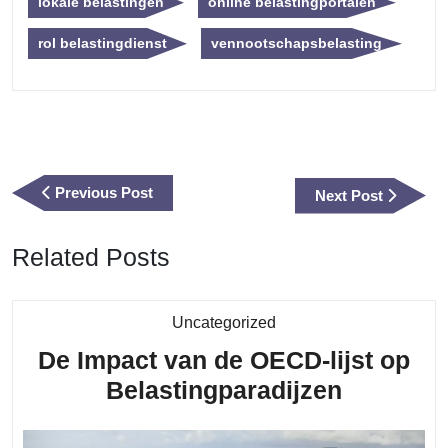
lokale belastingen
online belastingportalen
rol belastingdienst
vennootschapsbelasting
Berichtnavigatie
Previous
Previous Post
Next
Next Post
Post
Post
Related Posts
Category
Uncategorized
De Impact van de OECD-lijst op
De
Belastingparadijzen
Impact