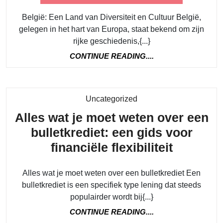
België: Een Land van Diversiteit en Cultuur België,
gelegen in het hart van Europa, staat bekend om zijn
rijke geschiedenis,{...}
CONTINUE
CONTINUE READING....
READING....
Category
Uncategorized
Alles wat je moet weten over een
bulletkrediet: een gids voor
Alles
financiële flexibiliteit
wat
Alles wat je moet weten over een bulletkrediet Een
je
bulletkrediet is een specifiek type lening dat steeds
moet
populairder wordt bij{...}
weten
CONTINUE
CONTINUE READING....
over
READING....