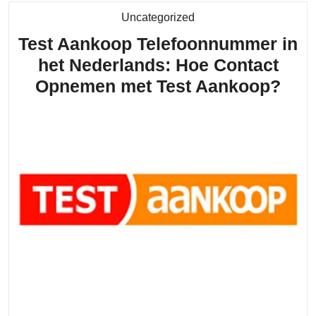
Category
Uncategorized
Test Aankoop Telefoonnummer in
het Nederlands: Hoe Contact
Test
Opnemen met Test Aankoop?
Aan
Tel
in
het
Ned
Hoe
Con
Opn
met
Test