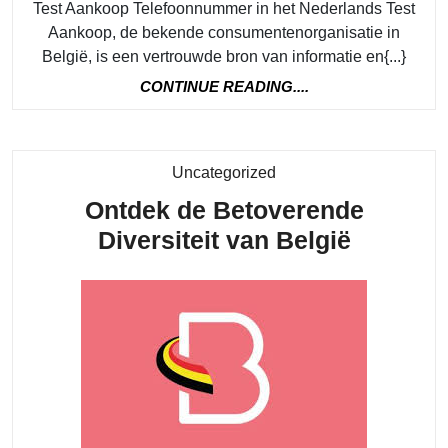
Aan
Test Aankoop Telefoonnummer in het Nederlands Test
Aankoop, de bekende consumentenorganisatie in
België, is een vertrouwde bron van informatie en{...}
CONTINUE
CONTINUE READING....
READING....
Category
Uncategorized
Ontdek de Betoverende
Ontdek
Diversiteit van België
de
Betover
Diversit
van
België