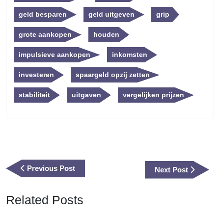
geld besparen
geld uitgeven
grip
grote aankopen
houden
impulsieve aankopen
inkomsten
investeren
spaargeld opzij zetten
stabiliteit
uitgaven
vergelijken prijzen
Berichtnavigatie
Previous
Previous Post
Next
Next Post
Post
Post
Related Posts