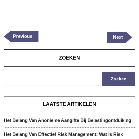
Berichtnavigatie
Previous
Previous
Next
Next
Post
Post
ZOEKEN
Zoeken
LAATSTE ARTIKELEN
Het Belang Van Anonieme Aangifte Bij Belastingontduiking
Het Belang Van Effectief Risk Management: Wat Is Risk