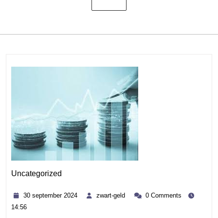
Uncategorized
Category
30
zwart-
30 september 2024
zwart-geld
0 Comments
september
geld
14:56
2024