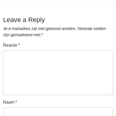
een
bulletkre
Leave a Reply
een
Je e-mailadres zal niet getoond worden.
Vereiste velden
gids
zijn gemarkeerd met
*
voor
financië
Reactie
*
flexibilit
Naam
*