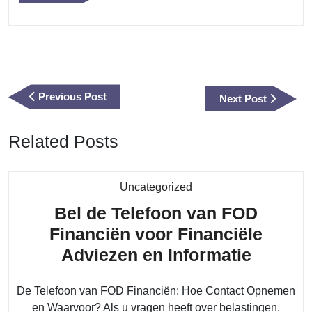
Berichtnavigatie
Previous
Previous Post
Next
Next Post
Post
Post
Related Posts
Category
Uncategorized
Bel de Telefoon van FOD
Financiën voor Financiële
Bel
Adviezen en Informatie
de
De Telefoon van FOD Financiën: Hoe Contact Opnemen
Telefoo
en Waarvoor? Als u vragen heeft over belastingen,