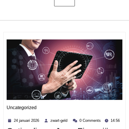
Uncategorized
Category
24
zwart-
24 januari 2026
zwart-geld
0 Comments
14:56
januari
geld