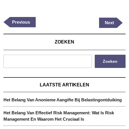
Berichtnavigatie
Previous
Previous
Next
Next
Post
Post
ZOEKEN
Zoeken
LAATSTE ARTIKELEN
Het Belang Van Anonieme Aangifte Bij Belastingontduiking
Het Belang Van Effectief Risk Management: Wat Is Risk
Management En Waarom Het Cruciaal Is