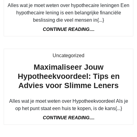
weten
Alles wat je moet weten over hypothecaire leningen Een
hypothecaire lening is een belangrijke financiële
beslissing die veel mensen in{...}
CONTINUE
CONTINUE READING....
READING....
Category
Uncategorized
Maximaliseer Jouw
Hypotheekvoordeel: Tips en
Maxi
Advies voor Slimme Leners
Jou
Alles wat je moet weten over Hypotheekvoordeel Als je
Hypo
op het punt staat een huis te kopen, is de kans{...}
Tips
CONTINUE
CONTINUE READING....
en
READING....
Advi