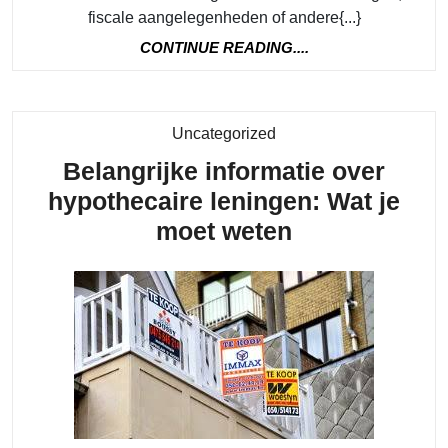
van
fiscale aangelegenheden of andere{...}
FOD
CONTINUE
CONTINUE READING....
Financ
READING....
voor
Financi
Category
Uncategorized
Adviez
Belangrijke informatie over
en
hypothecaire leningen: Wat je
Informa
Belangrijke
moet weten
informatie
over
hypothecaire
leningen:
Wat
je
moet