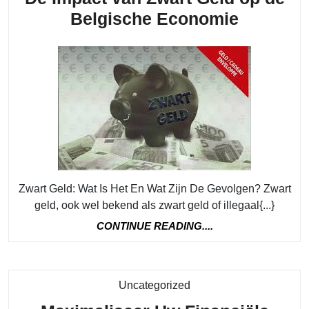
De
Belgische Economie
Impact
van
Zwart
Geld
op
de
Belgisc
Econom
Zwart Geld: Wat Is Het En Wat Zijn De Gevolgen? Zwart
geld, ook wel bekend als zwart geld of illegaal{...}
CONTINUE
CONTINUE READING....
READING....
Category
Uncategorized