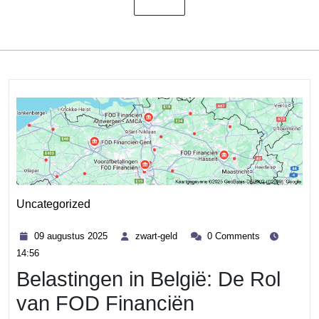
Uncategorized
Category
09
zwart-
09 augustus 2025
zwart-geld
0 Comments
augustus
geld
14:56
2025
Belastingen in België: De Rol
van FOD Financiën