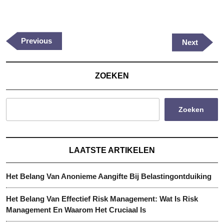
Berichtnavigatie
Previous
Previous
Next
Next
Post
Post
ZOEKEN
Zoeken
LAATSTE ARTIKELEN
Het Belang Van Anonieme Aangifte Bij Belastingontduiking
Het Belang Van Effectief Risk Management: Wat Is Risk
Management En Waarom Het Cruciaal Is