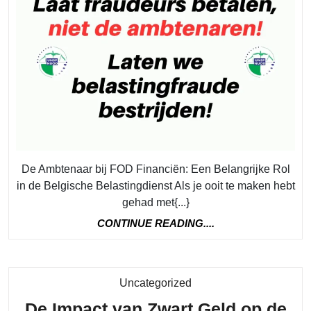
de
Ambtenaar
bij
FOD
Financiën
in
België
De Ambtenaar bij FOD Financiën: Een Belangrijke Rol
in de Belgische Belastingdienst Als je ooit te maken hebt
gehad met{...}
CONTINUE
CONTINUE READING....
READING....
Category
Uncategorized
De Impact van Zwart Geld op de