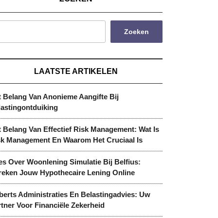
Zoeken
LAATSTE ARTIKELEN
t Belang Van Anonieme Aangifte Bij
lastingontduiking
 Belang Van Effectief Risk Management: Wat Is
sk Management En Waarom Het Cruciaal Is
es Over Woonlening Simulatie Bij Belfius:
reken Jouw Hypothecaire Lening Online
berts Administraties En Belastingadvies: Uw
tner Voor Financiële Zekerheid