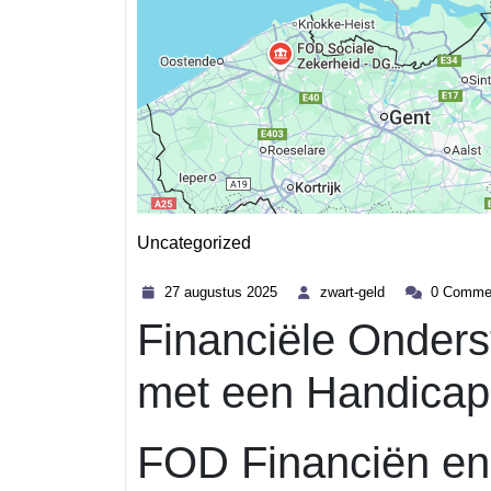
Uncategorized
Category
27
zwart-
27 augustus 2025
zwart-geld
0 Comme
augustus
geld
Financiële Onder
2025
met een Handicap
FOD Financiën en