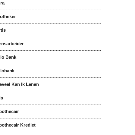
tra
notheker
tis
ensarbeider
llo Bank
llobank
eveel Kan Ik Lenen
is
pothecair
pothecair Krediet