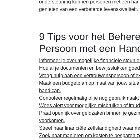
ondersteuning kunnen personen met een han
genieten van een verbeterde levenskwaliteit.
9 Tips voor het Behere
Persoon met een Han
Informeer je over mogelijke financiële steu
Hou al je documenten en bewijsstukken goed
Vraag hulp aan een vertrouwenspersoon of exp
Maak een budgetplan op maat van jouw situat
handicap.
Controleer regelmatig of je nog gebruikmaakt 
Wees alert voor mogelijke misbruiken of frau
Praat openlijk over geldzaken binnen je gez
voorkomen.
Streef naar financiële zelfstandigheid waar mo
Zoek naar manieren om kosten te besparen zon