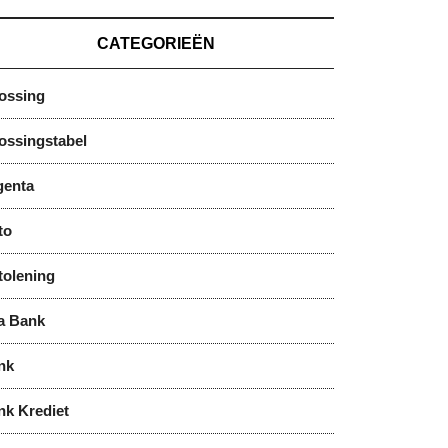
CATEGORIEËN
lossing
ossingstabel
genta
to
tolening
a Bank
nk
nk Krediet