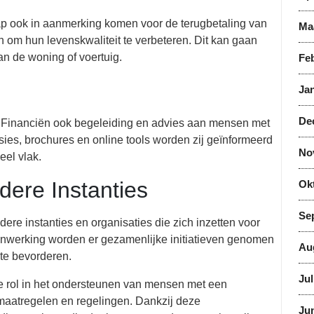
 ook in aanmerking komen voor de terugbetaling van
Ma
om hun levenskwaliteit te verbeteren. Dit kan gaan
n de woning of voertuig.
Feb
Jan
De
D Financiën ook begeleiding en advies aan mensen met
ies, brochures en online tools worden zij geïnformeerd
No
eel vlak.
ere Instanties
Ok
Se
e instanties en organisaties die zich inzetten voor
werking worden er gezamenlijke initiatieven genomen
Au
 te bevorderen.
Jul
e rol in het ondersteunen van mensen met een
maatregelen en regelingen. Dankzij deze
Jun