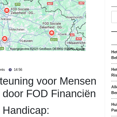
He
Be
Het
nts
14:56
Ri
steuning voor Mensen
All
 door FOD Financiën
Be
Hu
 Handicap:
Par