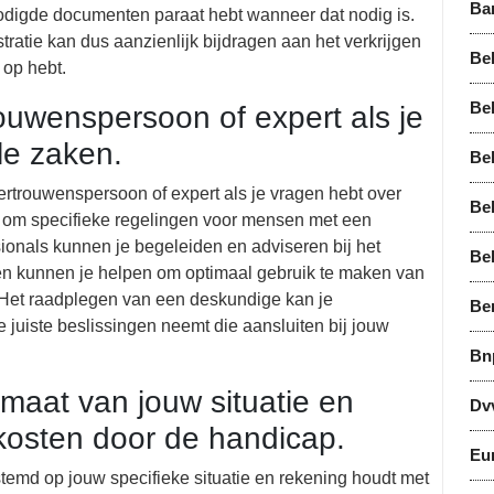
Ba
enodigde documenten paraat hebt wanneer dat nodig is.
tratie kan dus aanzienlijk bijdragen aan het verkrijgen
Bel
 op hebt.
Bel
ouwenspersoon of expert als je
le zaken.
Bel
ertrouwenspersoon of expert als je vragen hebt over
Be
 om specifieke regelingen voor mensen met een
onals kunnen je begeleiden en adviseren bij het
Be
en kunnen je helpen om optimaal gebruik te maken van
 Het raadplegen van een deskundige kan je
Be
 juiste beslissingen neemt die aansluiten bij jouw
Bn
aat van jouw situatie en
Dv
kosten door de handicap.
Eu
stemd op jouw specifieke situatie en rekening houdt met