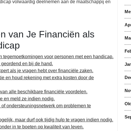
dicap volwaardig deelnemen aan de maatschappij en
Me
Apr
n van Je Financiën als
Ma
dicap
Feb
n en tegemoetkomingen voor personen met een handicap.
 geordend en bij de hand.
Jan
ert als je vragen hebt over financiële zaken.
De
ie en houd rekening met extra kosten door de
No
van alle beschikbare financiële voordelen.
de en meld ze indien nodig.
Ok
in of ondersteuningsnetwerk om problemen te
Se
gelijk, maar durf ook tijdig hulp te vragen indien nodig.
der in te boeten op kwaliteit van leven.