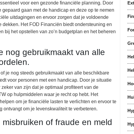
essentieel voor een gezonde financiële planning. Door
Ex
ie gepaard gaan met de handicap en deze op te nemen
Fi
nciële uitdagingen en ervoor zorgen dat je voldoende
te dekken. Het FOD Financiën biedt ondersteuning en
For
 bij het opstellen van zo’n budgetplan en het beheren
Gr
je nog gebruikmaakt van alle
He
ordelen.
He
n of je nog steeds gebruikmaakt van alle beschikbare
edt voor personen met een handicap. Door je situatie
Ho
zeker van zijn dat je optimaal profiteert van de
TW op hulpmiddelen waar je recht op hebt. Het
Hu
elpen om je financiële lasten te verlichten en ervoor te
g ontvangt om je levenskwaliteit te verbeteren.
Hy
e misbruiken of fraude en meld
Hy