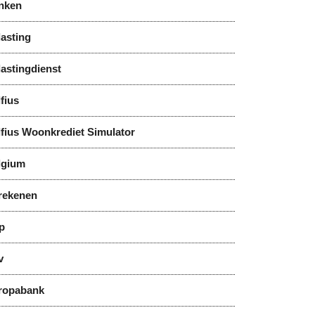
nken
asting
astingdienst
fius
lfius Woonkrediet Simulator
lgium
rekenen
p
v
ropabank