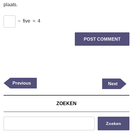
plaats.
−
five
=
4
Berichtnavigatie
Previous
Previous
Next
Next
Post
Post
ZOEKEN
Zoeken