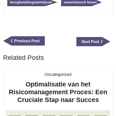
terugbetalingstermijnen
verantwoord lenen
Berichtnavigatie
Previous
Previous Post
Next
Next Post
Post
Post
Related Posts
Category
Uncategorized
Optimalisatie van het
Risicomanagement Proces: Een
Optim
Cruciale Stap naar Succes
van
het