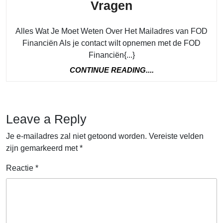
Het
Vragen
Mailadres
Alles Wat Je Moet Weten Over Het Mailadres van FOD
van
Financiën Als je contact wilt opnemen met de FOD
FOD
Financiën{...}
Financiën:
CONTINUE
CONTINUE READING....
Hoe
READING....
Contact
Opnemen
Leave a Reply
voor
Je e-mailadres zal niet getoond worden.
Vereiste velden
Belastinggerel
zijn gemarkeerd met
*
Vragen
Reactie
*