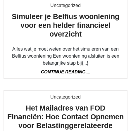
Category
Uncategorized
Simuleer je Belfius woonlening
voor een helder financieel
Simuleer
overzicht
je
Alles wat je moet weten over het simuleren van een
Belfius
Belfius woonlening Een woonlening afsluiten is een
woonlening
belangrijke stap bij{...}
voor
CONTINUE
CONTINUE READING....
een
READING....
helder
financieel
Category
Uncategorized
overzicht
Het Mailadres van FOD
Financiën: Hoe Contact Opnemen
voor Belastinggerelateerde