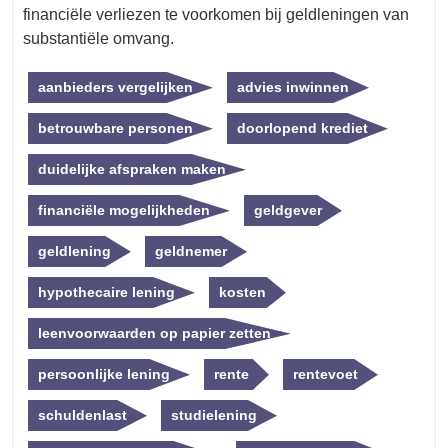
financiële verliezen te voorkomen bij geldleningen van
substantiële omvang.
aanbieders vergelijken
advies inwinnen
betrouwbare personen
doorlopend krediet
duidelijke afspraken maken
financiële mogelijkheden
geldgever
geldlening
geldnemer
hypothecaire lening
kosten
leenvoorwaarden op papier zetten
persoonlijke lening
rente
rentevoet
schuldenlast
studielening