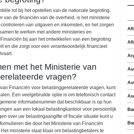
iële rol bij het opstellen van de nationale begroting.
r van de financiën van de overheid, is het ministerie
t controleren van uitgaven en inkomsten, en het zorgen
Af
samen te werken met andere ministeries en
n Financiën bij aan het ontwikkelen van een begroting
Afl
 en die zorgt voor een verantwoordelijk financieel
vaart.
Ar
en met het Ministerie van
Au
gerelateerde vragen?
Au
 van Financiën voor belastinggerelateerde vragen, kunt
len. Een veelgebruikte optie is om telefonisch contact
Ax
algemene informatienummer dat beschikbaar is op hun
ngen aan een lokaal belastingkantoor voor persoonlijk
Ba
n over uw belastingaangifte of fiscale situatie kunt u
Ba
ormulieren die door het Ministerie van Financiën
et ministerie staat klaar om belastingbetalers te