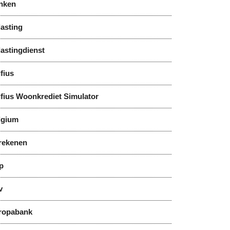
nken
asting
astingdienst
fius
lfius Woonkrediet Simulator
lgium
rekenen
p
v
ropabank