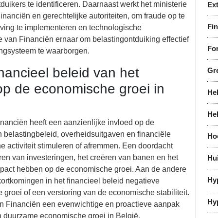
duikers te identificeren. Daarnaast werkt het ministerie
Ex
anciën en gerechtelijke autoriteiten, om fraude op te
Fi
eving te implementeren en technologische
rie van Financiën ernaar om belastingontduiking effectief
For
tingsysteem te waarborgen.
inancieel beleid van het
Gr
 op de economische groei in
He
He
Financiën heeft een aanzienlijke invloed op de
 belastingbeleid, overheidsuitgaven en financiële
Ho
e activiteit stimuleren of afremmen. Een doordacht
deren van investeringen, het creëren van banen en het
Hu
impact hebben op de economische groei. Aan de andere
Hy
ortkomingen in het financieel beleid negatieve
groei of een verstoring van de economische stabiliteit.
Hy
van Financiën een evenwichtige en proactieve aanpak
n duurzame economische groei in België.