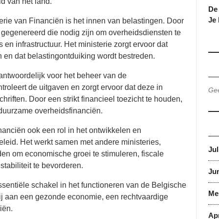
id van het land.
De 
Je
erie van Financiën is het innen van belastingen. Door
gegenereerd die nodig zijn om overheidsdiensten te
en infrastructuur. Het ministerie zorgt ervoor dat
 en dat belastingontduiking wordt bestreden.
rantwoordelijk voor het beheer van de
troleert de uitgaven en zorgt ervoor dat deze in
Gee
riften. Door een strikt financieel toezicht te houden,
 duurzame overheidsfinanciën.
nanciën ook een rol in het ontwikkelen en
leid. Het werkt samen met andere ministeries,
Jul
en om economische groei te stimuleren, fiscale
tabiliteit te bevorderen.
Jun
ssentiële schakel in het functioneren van de Belgische
Me
 bij aan een gezonde economie, een rechtvaardige
iën.
Apr