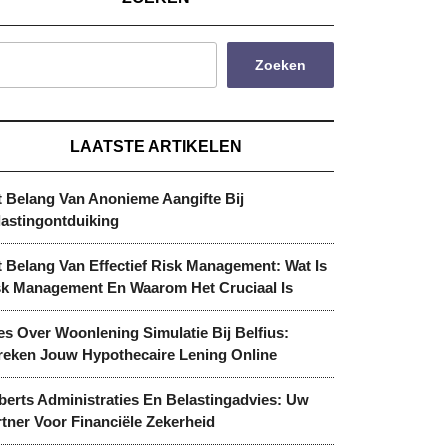
Zoeken
LAATSTE ARTIKELEN
t Belang Van Anonieme Aangifte Bij
lastingontduiking
 Belang Van Effectief Risk Management: Wat Is
sk Management En Waarom Het Cruciaal Is
es Over Woonlening Simulatie Bij Belfius:
reken Jouw Hypothecaire Lening Online
berts Administraties En Belastingadvies: Uw
tner Voor Financiële Zekerheid