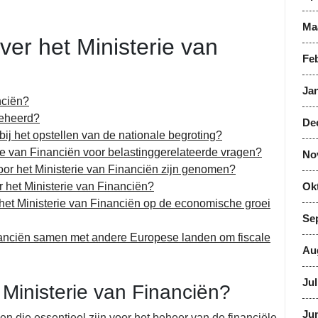
Ma
er het Ministerie van
Feb
Jan
nciën?
beheerd?
De
bij het opstellen van de nationale begroting?
ie van Financiën voor belastinggerelateerde vragen?
No
oor het Ministerie van Financiën zijn genomen?
 het Ministerie van Financiën?
Ok
n het Ministerie van Financiën op de economische groei
Se
nanciën samen met andere Europese landen om fiscale
Au
Jul
 Ministerie van Financiën?
Jun
en die essentieel zijn voor het beheer van de financiële