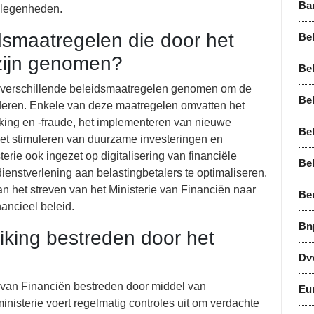
Ba
gelegenheden.
dsmaatregelen die door het
Bel
 zijn genomen?
Bel
jk verschillende beleidsmaatregelen genomen om de
Bel
vorderen. Enkele van deze maatregelen omvatten het
iking en -fraude, het implementeren van nieuwe
Be
 het stimuleren van duurzame investeringen en
erie ook ingezet op digitalisering van financiële
Be
dienstverlening aan belastingbetalers te optimaliseren.
 het streven van het Ministerie van Financiën naar
Be
nancieel beleid.
Bn
iking bestreden door het
Dv
e van Financiën bestreden door middel van
Eu
inisterie voert regelmatig controles uit om verdachte