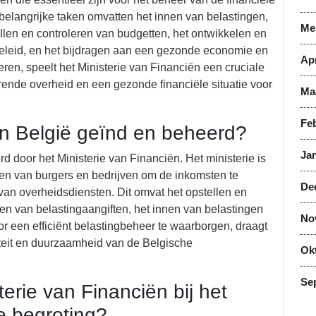
elangrijke taken omvatten het innen van belastingen,
Me
llen en controleren van budgetten, het ontwikkelen en
eleid, en het bijdragen aan een gezonde economie en
Apr
voeren, speelt het Ministerie van Financiën een cruciale
rende overheid en een gezonde financiële situatie voor
Ma
Feb
in België geïnd en beheerd?
Jan
 door het Ministerie van Financiën. Het ministerie is
gen van burgers en bedrijven om de inkomsten te
De
 van overheidsdiensten. Dit omvat het opstellen en
en van belastingaangiften, het innen van belastingen
No
or een efficiënt belastingbeheer te waarborgen, draagt
liteit en duurzaamheid van de Belgische
Ok
Se
terie van Financiën bij het
e begroting?