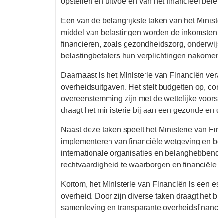
opstellen en uitvoeren van het financieel bele
Een van de belangrijkste taken van het Minist
middel van belastingen worden de inkomsten 
financieren, zoals gezondheidszorg, onderwijs 
belastingbetalers hun verplichtingen nakomen
Daarnaast is het Ministerie van Financiën ve
overheidsuitgaven. Het stelt budgetten op, con
overeenstemming zijn met de wettelijke voorsch
draagt het ministerie bij aan een gezonde en
Naast deze taken speelt het Ministerie van Fi
implementeren van financiële wetgeving en be
internationale organisaties en belanghebbend
rechtvaardigheid te waarborgen en financiële s
Kortom, het Ministerie van Financiën is een e
overheid. Door zijn diverse taken draagt het
samenleving en transparante overheidsfinanc