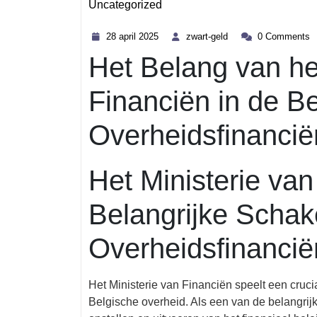
Uncategorized
Category
28
zwart-
28 april 2025
zwart-geld
0 Comments
april
geld
Het Belang van he
2025
Financiën in de B
Overheidsfinancië
Het Ministerie va
Belangrijke Schak
Overheidsfinancië
Het Ministerie van Financiën speelt een cruci
Belgische overheid. Als een van de belangrijks