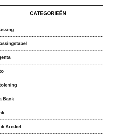
CATEGORIEËN
lossing
ossingstabel
genta
to
tolening
a Bank
nk
nk Krediet