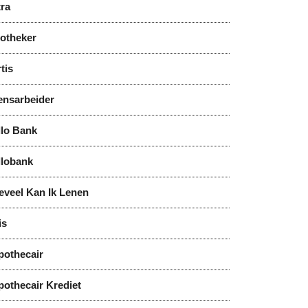
tra
notheker
tis
ensarbeider
llo Bank
llobank
eveel Kan Ik Lenen
is
pothecair
pothecair Krediet