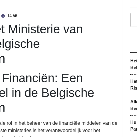
14:56
t Ministerie van
elgische
n
He
Be
n Financiën: Een
Het
Ri
el in de Belgische
All
n
Be
Hu
ale rol in het beheer van de financiële middelen van de
Par
te ministeries is het verantwoordelijk voor het