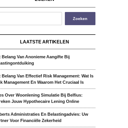
Zoeken
LAATSTE ARTIKELEN
t Belang Van Anonieme Aangifte Bij
lastingontduiking
 Belang Van Effectief Risk Management: Wat Is
sk Management En Waarom Het Cruciaal Is
es Over Woonlening Simulatie Bij Belfius:
reken Jouw Hypothecaire Lening Online
berts Administraties En Belastingadvies: Uw
tner Voor Financiële Zekerheid