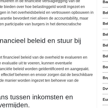
timuleren in de financiële verslaglegging van de
Ba
te bieden over hoe belastinggeld wordt ingezet en
ijgen in het overheidsbeleid en vertrouwen opbouwen in
Bel
arantie bevordert niet alleen de accountability, maar
Bel
en participatie van burgers in het democratische
Bel
nancieel beleid en stuur bij
Be
Be
t financieel beleid van de overheid te evalueren en
e evaluatie uit te voeren, kunnen eventuele
Be
inanciële beleid worden geïdentificeerd en aangepakt.
 effectief beheren en ervoor zorgen dat de beschikbare
Bn
nde manier worden ingezet ten behoeve van de
Dv
ans tussen inkomsten en
Eu
vermijden.