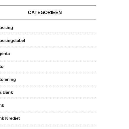
CATEGORIEËN
lossing
ossingstabel
genta
to
tolening
a Bank
nk
nk Krediet