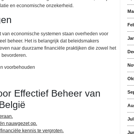
nflatie en economische onzekerheid.
Ma
gen
Feb
it van economische systemen staan overheden voor
Jan
eel beheer. Het is belangrijk dat beleidsmakers
reven naar duurzame financiële praktijken die zowel het
De
i bevorderen.
No
ten voorbehouden
Ok
oor Effectief Beheer van
Se
België
Au
eraan.
Jul
iën nauwgezet op.
inanciële kennis te vergroten.
Jun