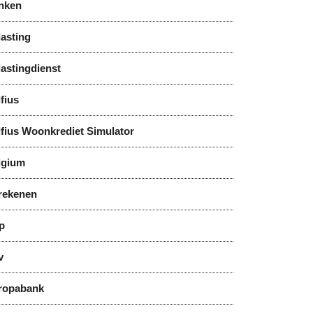
nken
asting
astingdienst
fius
lfius Woonkrediet Simulator
lgium
rekenen
p
v
ropabank