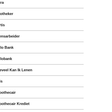
tra
notheker
tis
ensarbeider
llo Bank
llobank
eveel Kan Ik Lenen
is
pothecair
pothecair Krediet