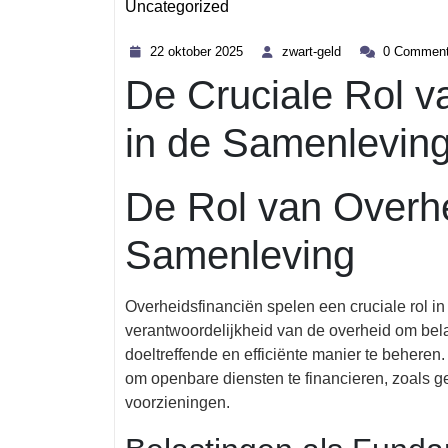
Uncategorized
Category
22
zwart-
22 oktober 2025
zwart-geld
0 Commen
oktober
geld
De Cruciale Rol v
2025
in de Samenlevin
De Rol van Overhe
Samenleving
Overheidsfinanciën spelen een cruciale rol in
verantwoordelijkheid van de overheid om bel
doeltreffende en efficiënte manier te behere
om openbare diensten te financieren, zoals ge
voorzieningen.