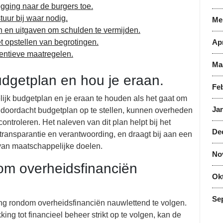
egging naar de burgers toe.
tuur bij waar nodig.
Me
 en uitgaven om schulden te vermijden.
 opstellen van begrotingen.
Apr
entieve maatregelen.
Ma
udgetplan en hou je eraan.
Feb
lijk budgetplan en je eraan te houden als het gaat om
Jan
 doordacht budgetplan op te stellen, kunnen overheden
ntroleren. Het naleven van dit plan helpt bij het
De
transparantie en verantwoording, en draagt bij aan een
 van maatschappelijke doelen.
No
om overheidsfinanciën
Ok
Se
ing rondom overheidsfinanciën nauwlettend te volgen.
king tot financieel beheer strikt op te volgen, kan de