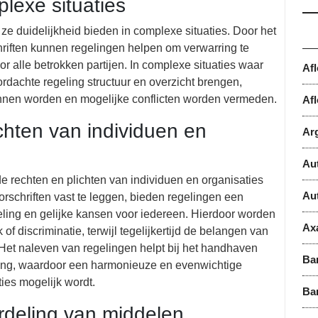
plexe situaties
 ze duidelijkheid bieden in complexe situaties. Door het
hriften kunnen regelingen helpen om verwarring te
r alle betrokken partijen. In complexe situaties waar
Af
dachte regeling structuur en overzicht brengen,
nnen worden en mogelijke conflicten worden vermeden.
Afl
chten van individuen en
Ar
Au
de rechten en plichten van individuen en organisaties
Au
rschriften vast te leggen, bieden regelingen een
deling en gelijke kansen voor iedereen. Hierdoor worden
Ax
 discriminatie, terwijl tegelijkertijd de belangen van
Het naleven van regelingen helpt bij het handhaven
Ba
ving, waardoor een harmonieuze en evenwichtige
ies mogelijk wordt.
Ba
erdeling van middelen