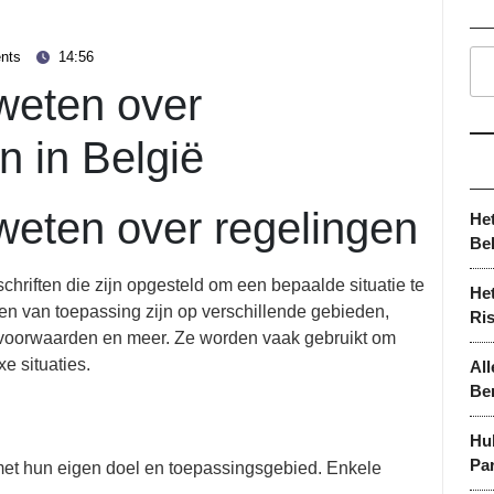
nts
14:56
 weten over
n in België
 weten over regelingen
He
Be
chriften die zijn opgesteld om een bepaalde situatie te
Het
en van toepassing zijn op verschillende gebieden,
Ri
dsvoorwaarden en meer. Ze worden vaak gebruikt om
e situaties.
All
Be
Hu
Par
k met hun eigen doel en toepassingsgebied. Enkele