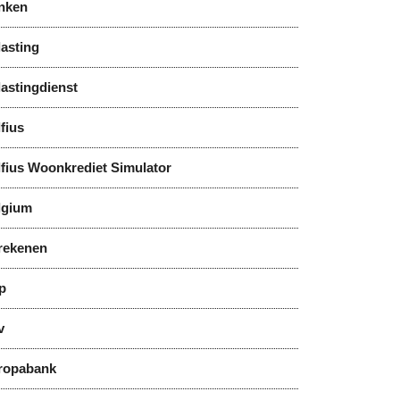
nken
asting
astingdienst
fius
lfius Woonkrediet Simulator
lgium
rekenen
p
v
ropabank