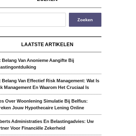
Zoeken
LAATSTE ARTIKELEN
t Belang Van Anonieme Aangifte Bij
lastingontduiking
 Belang Van Effectief Risk Management: Wat Is
sk Management En Waarom Het Cruciaal Is
es Over Woonlening Simulatie Bij Belfius:
reken Jouw Hypothecaire Lening Online
berts Administraties En Belastingadvies: Uw
tner Voor Financiële Zekerheid