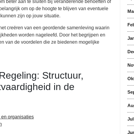
 beter aan te sluiten bij veranderende behoeften of
 belangrijk om op de hoogte te blijven van eventuele
Ma
kunnen zijn op jouw situatie.
Feb
n het creëren van een geordende samenleving waarin
jkheden worden nageleefd. Door het begrijpen en
Jan
eren van de voordelen die ze biedenen mogelijke
De
No
egeling: Structuur,
Ok
vaardigheid in de
Se
Au
 en organisaties
Jul
n
Jun