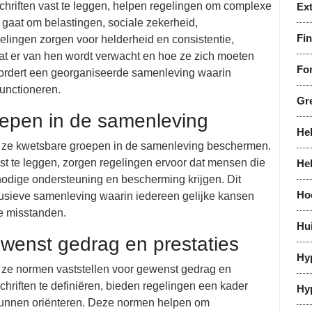
chriften vast te leggen, helpen regelingen om complexe
Ex
u gaat om belastingen, sociale zekerheid,
Fi
lingen zorgen voor helderheid en consistentie,
at er van hen wordt verwacht en hoe ze zich moeten
For
vordert een georganiseerde samenleving waarin
unctioneren.
Gr
epen in de samenleving
He
at ze kwetsbare groepen in de samenleving beschermen.
ast te leggen, zorgen regelingen ervoor dat mensen die
He
 nodige ondersteuning en bescherming krijgen. Dit
Ho
lusieve samenleving waarin iedereen gelijke kansen
e misstanden.
Hu
ewenst gedrag en prestaties
Hy
t ze normen vaststellen voor gewenst gedrag en
schriften te definiëren, bieden regelingen een kader
Hy
 kunnen oriënteren. Deze normen helpen om