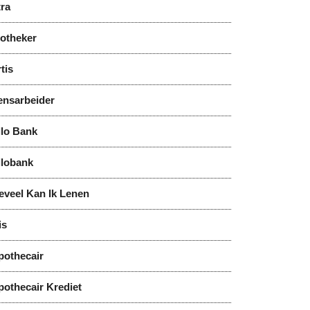
tra
notheker
tis
ensarbeider
llo Bank
llobank
eveel Kan Ik Lenen
is
pothecair
pothecair Krediet