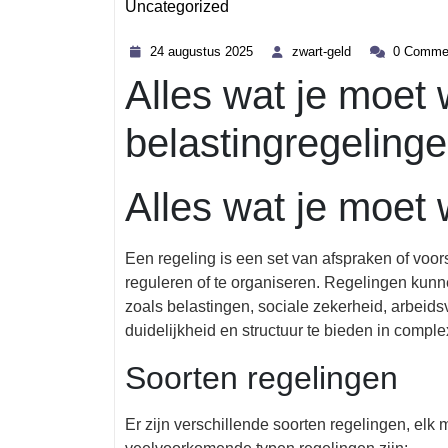
Uncategorized
Category
24
zwart-
24 augustus 2025
zwart-geld
0 Comme
augustus
geld
Alles wat je moet
2025
belastingregelinge
Alles wat je moet
Een regeling is een set van afspraken of voors
reguleren of te organiseren. Regelingen kunn
zoals belastingen, sociale zekerheid, arbei
duidelijkheid en structuur te bieden in complex
Soorten regelingen
Er zijn verschillende soorten regelingen, el