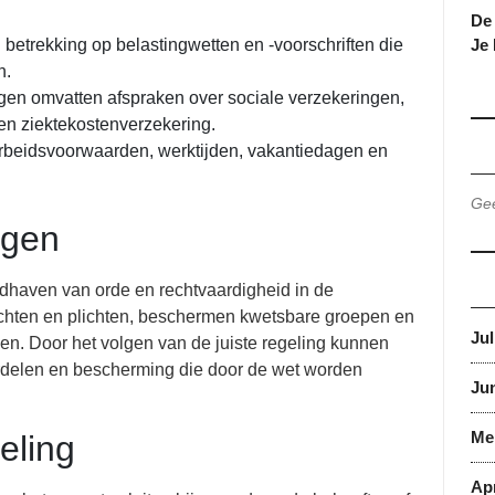
De 
etrekking op belastingwetten en -voorschriften die
Je
n.
en omvatten afspraken over sociale verzekeringen,
en ziektekostenverzekering.
arbeidsvoorwaarden, werktijden, vakantiedagen en
Gee
ngen
ndhaven van orde en rechtvaardigheid in de
echten en plichten, beschermen kwetsbare groepen en
Jul
len. Door het volgen van de juiste regeling kunnen
ordelen en bescherming die door de wet worden
Jun
Me
eling
Apr