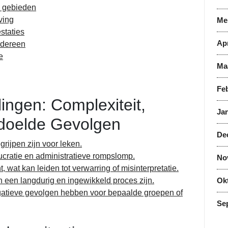
de gebieden
ving
Me
staties
Apr
edereen
e
Ma
Feb
ingen: Complexiteit,
Jan
doelde Gevolgen
De
rijpen zijn voor leken.
cratie en administratieve rompslomp.
No
t, wat kan leiden tot verwarring of misinterpretatie.
 een langdurig en ingewikkeld proces zijn.
Ok
tieve gevolgen hebben voor bepaalde groepen of
Se