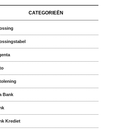
CATEGORIEËN
lossing
ossingstabel
genta
to
tolening
a Bank
nk
nk Krediet