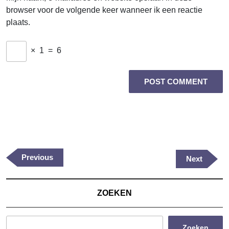
browser voor de volgende keer wanneer ik een reactie
plaats.
×
1
=
6
Berichtnavigatie
Previous
Previous
Next
Next
Post
Post
ZOEKEN
Zoeken