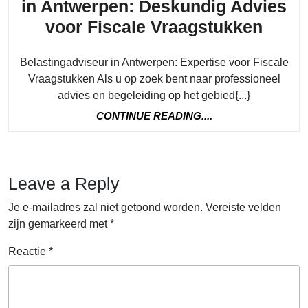
in Antwerpen: Deskundig Advies
Vragen
Profe
voor Fiscale Vraagstukken
Belas
Belastingadviseur in Antwerpen: Expertise voor Fiscale
in
Vraagstukken Als u op zoek bent naar professioneel
Antw
advies en begeleiding op het gebied{...}
Desk
CONTINUE
CONTINUE READING....
Advi
READING....
voor
Fisca
Leave a Reply
Vraa
Je e-mailadres zal niet getoond worden.
Vereiste velden
zijn gemarkeerd met
*
Reactie
*