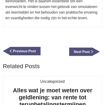
beïnvloeden. Het is daarom essentieel om een
evenwicht te vinden tussen het gebruik van simulatoren
als leermiddel en het behouden van praktische ervaring
en vaardigheden die nodig zijn in het echte leven.
Berichtnavigatie
Previous
Previous Post
Next
Next Post
Post
Post
Related Posts
Category
Uncategorized
Alles wat je moet weten over
geldlening: van rente tot
Alles
terugbetalingstermijnen