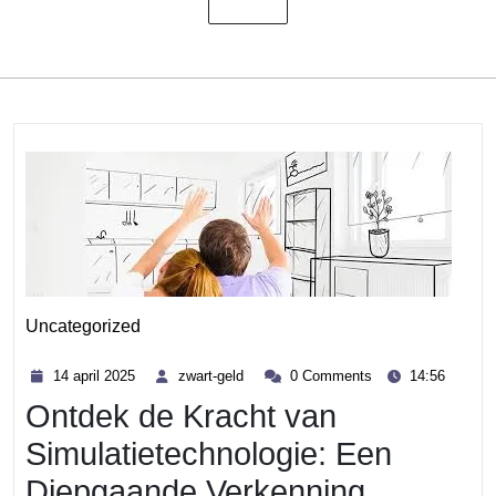
Uncategorized
Category
14
zwart-
14 april 2025
zwart-geld
0 Comments
14:56
april
geld
Ontdek de Kracht van
2025
Simulatietechnologie: Een
Diepgaande Verkenning