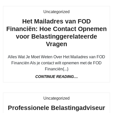
Category
Uncategorized
Het Mailadres van FOD
Financiën: Hoe Contact Opnemen
voor Belastinggerelateerde
Het
Vragen
Mailadres
Alles Wat Je Moet Weten Over Het Mailadres van FOD
van
Financiën Als je contact wilt opnemen met de FOD
FOD
Financiën{...}
Financiën:
CONTINUE
CONTINUE READING....
Hoe
READING....
Contact
Opnemen
Category
Uncategorized
voor
Professionele Belastingadviseur
Belastinggerel