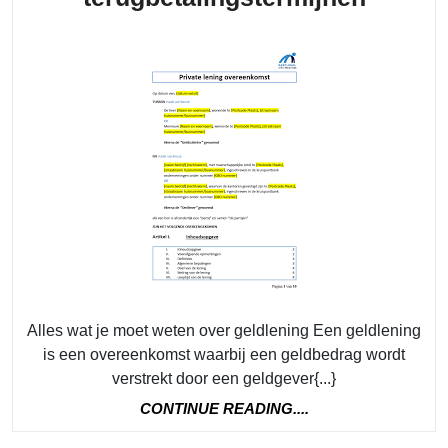
wat
je
moet
weten
over
geldle
van
rente
tot
terugb
Alles wat je moet weten over geldlening Een geldlening
is een overeenkomst waarbij een geldbedrag wordt
verstrekt door een geldgever{...}
CONTINUE
CONTINUE READING....
READING....