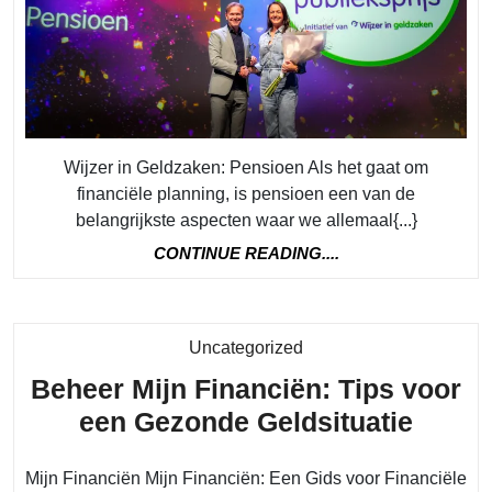
weten
over
pensioen
Wijzer in Geldzaken: Pensioen Als het gaat om
financiële planning, is pensioen een van de
belangrijkste aspecten waar we allemaal{...}
CONTINUE
CONTINUE READING....
READING....
Category
Uncategorized
Beheer Mijn Financiën: Tips voor
Behee
een Gezonde Geldsituatie
Mijn
Mijn Financiën Mijn Financiën: Een Gids voor Financiële
Finan