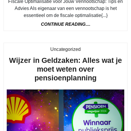
Fiscale Optimalisatie voor Jouw Vennootschap: Tips en
Advies Als eigenaar van een vennootschap is het
essentieel om de fiscale optimalisatie{...}
CONTINUE
CONTINUE READING....
READING....
Category
Uncategorized
Wijzer in Geldzaken: Alles wat je
moet weten over
Wijzer
pensioenplanning
in
Geldzake
Alles
wat
je
moet