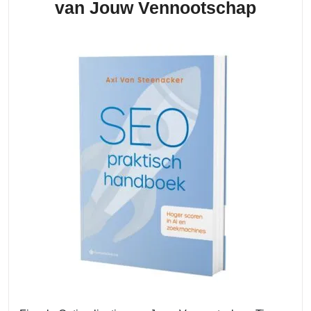
Tips
van Jouw Vennootschap
voor
Fiscal
Optima
van
Jouw
Venno