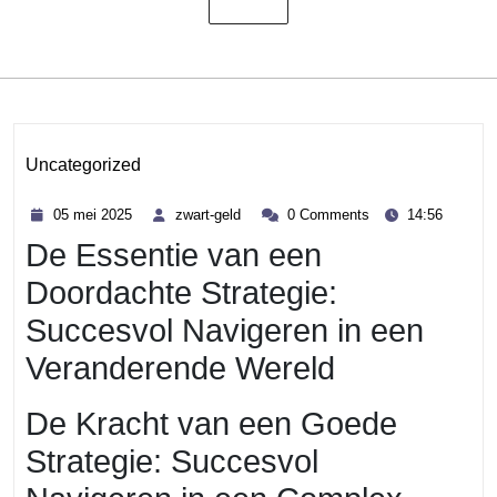
Uncategorized
Category
05
zwart-
05 mei 2025
zwart-geld
0 Comments
14:56
mei
geld
De Essentie van een
2025
Doordachte Strategie:
Succesvol Navigeren in een
Veranderende Wereld
De Kracht van een Goede
Strategie: Succesvol