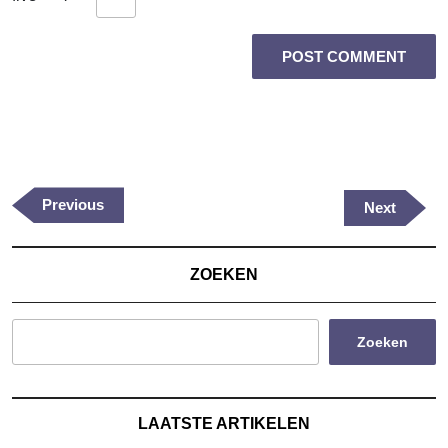
Berichtnavigatie
Previous
Previous
Next
Next
Post
Post
ZOEKEN
Zoeken
LAATSTE ARTIKELEN