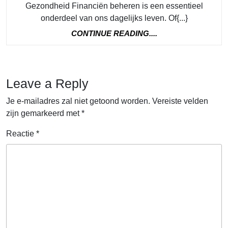
Gezondheid Financiën beheren is een essentieel
Tips
onderdeel van ons dagelijks leven. Of{...}
voor
CONTINUE
CONTINUE READING....
een
READING....
Gezo
Geldsi
Leave a Reply
Je e-mailadres zal niet getoond worden.
Vereiste velden
zijn gemarkeerd met
*
Reactie
*